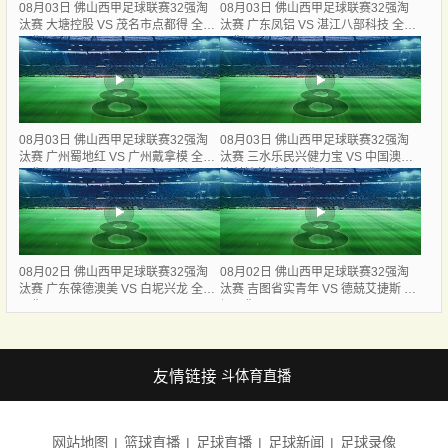
08月03日 佛山西甲足球联赛32强淘
08月03日 佛山西甲足球联赛32强淘
汰赛 大塘控股 VS 茂名市点都得 全场
汰赛 广东凤铝 VS 湛江八部科技 全场
录像
录像
08月03日 佛山西甲足球联赛32强淘
08月03日 佛山西甲足球联赛32强淘
汰赛 广州蜀地红 VS 广州戴拿模 全场
汰赛 三水乐民兴健力宝 VS 中国澳门
录像
澳科精英 全场录像
08月02日 佛山西甲足球联赛32强淘
08月02日 佛山西甲足球联赛32强淘
汰赛 广东葆德澳美 VS 白坭兴龙 全场
汰赛 吉图省实青年 VS 德兢艾捷斯 全
录像
场录像
友情链接
斗体育直播
网站地图
篮球直播
足球直播
足球新闻
足球录像