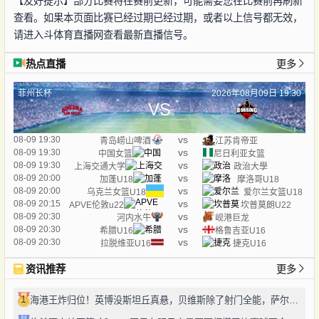
【友好提示】部分比赛将在赛前更新，可能需要您在比赛前再刷新
查看。如果本页面比赛已经过期已经过期，或者以上信号都无效，
请进入斗体育直播网查看最新直播信号。
热点直播
更多
菲州长杯
2026年08月09日 19:30
VS
vs
08-09 19:30
青岛崂山啤酒
江苏肯帝亚
vs
08-09 19:30
中国女篮
尼日利亚女篮
vs
08-09 19:30
上海交通大学
政治大學
vs
08-09 20:00
加蓬U18
摩洛哥U18
vs
08-09 20:00
乌克兰女篮U18
爱尔兰女篮U18
vs
08-09 20:15
APVE伦敦u22
坎普莫朗U22
vs
08-09 20:30
河内水牛
岘港巨龙
vs
08-09 20:30
希腊U16
格鲁吉亚U16
vs
08-09 20:30
拉脱维亚U16
捷克U16
资讯推荐
更多
1
海港王炸归位！英博没斯坦丘真悬，贝维斯除了射门全能，萨尔瓦多太对味