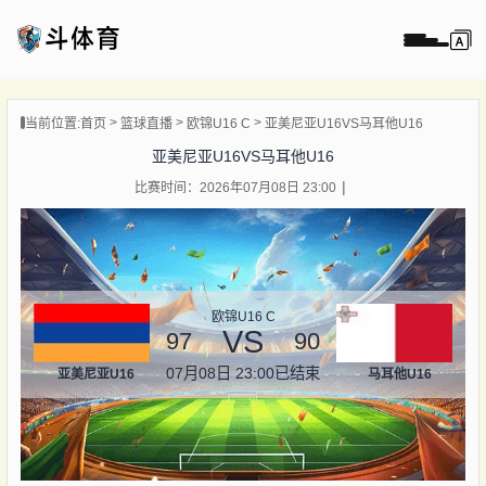
页
当前位置:
首页
篮球直播
欧锦U16 C
亚美尼亚U16VS马耳他U16
直播
亚美尼亚U16VS马耳他U16
直播
比赛时间：2026年07月08日 23:00
录像
新闻
欧锦U16 C
VS
97
90
07月08日 23:00
已结束
亚美尼亚U16
马耳他U16