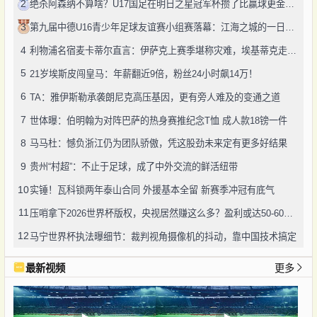
2
绝杀阿森纳不算啥？U17国足在明日之星冠军杯攒了比赢球更金的成长
3
第九届中德U16青少年足球友谊赛小组赛落幕：江海之城的一日绿茵鏖战
4
利物浦名宿麦卡蒂尔直言：伊萨克上赛季堪称灾难，埃基蒂克走红挫伤其自尊
5
21岁埃斯皮闯皇马：年薪翻近9倍，粉丝24小时飙14万！
6
TA：雅伊斯勒承袭朗尼克高压基因，更有旁人难及的变通之道
7
世体曝：伯明翰为对阵巴萨的热身赛推纪念T恤 成人款18镑一件
8
马马杜：憾负浙江仍为团队骄傲，凭这股劲未来定有更多好结果
9
贵州“村超”：不止于足球，成了中外交流的鲜活纽带
10
实锤！瓦科锁两年泰山合同 外援基本全留 新赛季冲冠有底气
11
压哨拿下2026世界杯版权，央视居然赚这么多？盈利或达50-60亿！
12
马宁世界杯执法曝细节：裁判视角摄像机的抖动，靠中国技术搞定
最新视频
更多