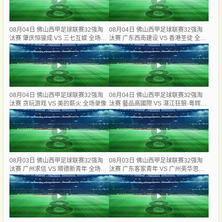
08月04日 佛山西甲足球联赛32强淘
08月04日 佛山西甲足球联赛32强淘
汰赛 肇庆恒骏成 VS 三七互娱 全场录
汰赛 广东西南建设 VS 香港圣徒 全场
像
录像
08月04日 佛山西甲足球联赛32强淘
08月04日 佛山西甲足球联赛32强淘
汰赛 贪玩游戏 VS 美的薪火 全场录像
汰赛 藝品高國際 VS 湛江狂狼·粵辉能
源 全场录像
08月03日 佛山西甲足球联赛32强淘
08月03日 佛山西甲足球联赛32强淘
汰赛 广州求信 VS 顺德新青年 全场录
汰赛 广东客家青年 VS 广州英华思力
像
U17 全场录像