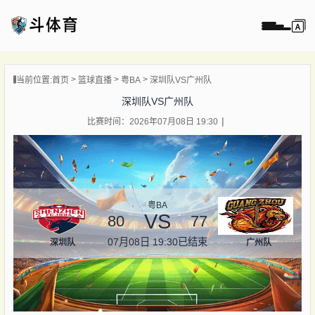
页
当前位置:
首页
篮球直播
粤BA
深圳队VS广州队
直播
深圳队VS广州队
直播
比赛时间：2026年07月08日 19:30
录像
新闻
粤BA
VS
80
77
07月08日 19:30
已结束
深圳队
广州队