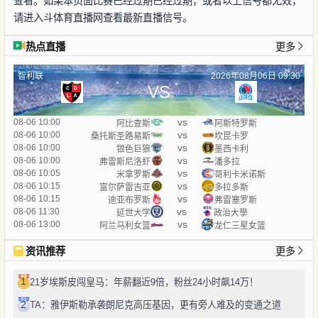
查看。如果本页面比赛已经过期已经过期，或者以上信号都无效，
请进入斗体育直播网查看最新直播信号。
热点直播
更多
智利联
2026年08月06日 09:30
VS
vs
08-06 10:00
阿比查斯
阿斯特罗斯
vs
08-06 10:00
桑托斯圣路易斯
坎昆卡罗
vs
08-06 10:00
银色巨狼
墨西卡利
vs
08-06 10:00
弗雷斯尼洛虾
潘多拉
vs
08-06 10:05
米拿罗斯
哥利卡米诺斯
vs
08-06 10:15
富尔萨雷吉亚
多拉多斯
vs
08-06 10:15
迪亚布罗斯
弗雷塞罗斯
vs
08-06 11:30
延世大学
政治大學
vs
08-06 13:00
阿兰马利女篮
龙仁三星女篮
资讯推荐
更多
1
21岁埃斯皮闯皇马：年薪翻近9倍，粉丝24小时飙14万！
2
TA：雅伊斯勒承袭朗尼克高压基因，更有旁人难及的变通之道