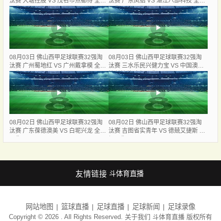
汰赛 大塘控股 VS 茂名市点都得 全场
汰赛 广东凤铝 VS 湛江八部科技 全场
录像
录像
08月03日 佛山西甲足球联赛32强淘
08月03日 佛山西甲足球联赛32强淘
汰赛 广州蜀地红 VS 广州戴拿模 全场
汰赛 三水乐民兴健力宝 VS 中国澳门
录像
澳科精英 全场录像
08月02日 佛山西甲足球联赛32强淘
08月02日 佛山西甲足球联赛32强淘
汰赛 广东葆德澳美 VS 白坭兴龙 全场
汰赛 吉图省实青年 VS 德兢艾捷斯 全
录像
场录像
友情链接
斗体育直播
网站地图
篮球直播
足球直播
足球新闻
足球录像
Copyright © 2026 . All Rights Reserved. 关于我们
斗体育直播
版权所有