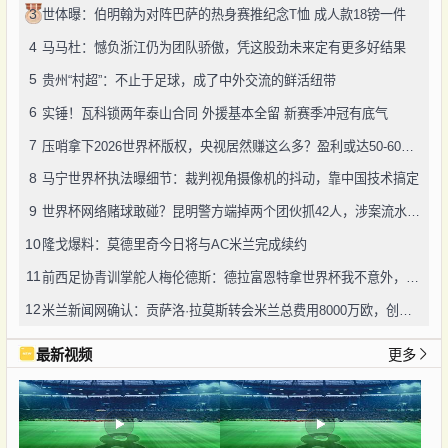
3
世体曝：伯明翰为对阵巴萨的热身赛推纪念T恤 成人款18镑一件
4
马马杜：憾负浙江仍为团队骄傲，凭这股劲未来定有更多好结果
5
贵州“村超”：不止于足球，成了中外交流的鲜活纽带
6
实锤！瓦科锁两年泰山合同 外援基本全留 新赛季冲冠有底气
7
压哨拿下2026世界杯版权，央视居然赚这么多？盈利或达50-60亿！
8
马宁世界杯执法曝细节：裁判视角摄像机的抖动，靠中国技术搞定
9
世界杯网络赌球敢碰？昆明警方端掉两个团伙抓42人，涉案流水超三千万
10
隆戈爆料：莫德里奇今日将与AC米兰完成续约
11
前西足协青训掌舵人梅伦德斯：德拉富恩特拿世界杯我不意外，他的上限没人说得清
12
米兰新闻网确认：贡萨洛·拉莫斯转会米兰总费用8000万欧，创队史转会纪录
最新视频
更多