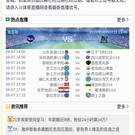
查看。如果本页面比赛已经过期已经过期，或者以上信号都无效，
请进入斗体育直播网查看最新直播信号。
热点直播
更多
泰篮联
2026年08月07日 13:00
VS
vs
08-07 14:00
山东高速U19
辽宁飞豹U19
vs
08-07 14:00
深圳領航者U19
四川金荣实业U19
vs
08-07 14:30
黎明技术学院
基隆黑风筝
vs
08-07 15:00
浙江方兴渡
青岛崂山啤酒
vs
08-07 15:00
浙江方兴渡
青岛崂山啤酒
vs
08-07 16:30
辅仁天主教大学
中国台湾艺术大学
vs
08-07 17:00
挪威U16
保加利亚U16
vs
08-07 17:00
克罗地亚U16
塞浦路斯U16
vs
08-07 17:15
泰拉菲尔马
勇士之路
资讯推荐
更多
1
21岁埃斯皮闯皇马：年薪翻近9倍，粉丝24小时飙14万！
2
TA：雅伊斯勒承袭朗尼克高压基因，更有旁人难及的变通之道