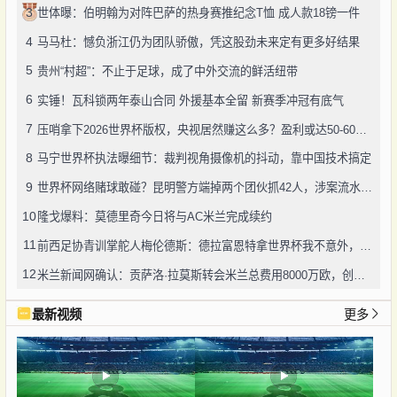
3
世体曝：伯明翰为对阵巴萨的热身赛推纪念T恤 成人款18镑一件
4
马马杜：憾负浙江仍为团队骄傲，凭这股劲未来定有更多好结果
5
贵州“村超”：不止于足球，成了中外交流的鲜活纽带
6
实锤！瓦科锁两年泰山合同 外援基本全留 新赛季冲冠有底气
7
压哨拿下2026世界杯版权，央视居然赚这么多？盈利或达50-60亿！
8
马宁世界杯执法曝细节：裁判视角摄像机的抖动，靠中国技术搞定
9
世界杯网络赌球敢碰？昆明警方端掉两个团伙抓42人，涉案流水超三千万
10
隆戈爆料：莫德里奇今日将与AC米兰完成续约
11
前西足协青训掌舵人梅伦德斯：德拉富恩特拿世界杯我不意外，他的上限没人说得清
12
米兰新闻网确认：贡萨洛·拉莫斯转会米兰总费用8000万欧，创队史转会纪录
最新视频
更多