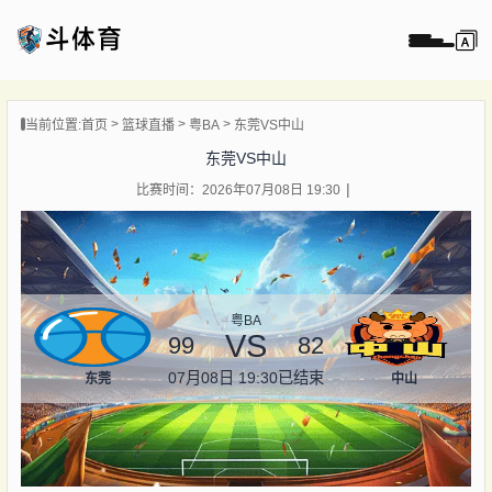
页
当前位置:
首页
篮球直播
粤BA
东莞VS中山
直播
东莞VS中山
直播
比赛时间：2026年07月08日 19:30
录像
新闻
粤BA
VS
99
82
07月08日 19:30
已结束
东莞
中山