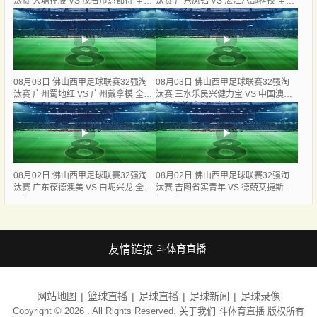
汰赛 大塘控股 VS 茂名市点都得 全场
汰赛 广东凤铝 VS 湛江八部科技 全场
录像
录像
08月03日 佛山西甲足球联赛32强淘
08月03日 佛山西甲足球联赛32强淘
汰赛 广州蜀地红 VS 广州戴拿模 全场
汰赛 三水乐民兴健力宝 VS 中国澳门
录像
澳科精英 全场录像
08月02日 佛山西甲足球联赛32强淘
08月02日 佛山西甲足球联赛32强淘
汰赛 广东葆德澳美 VS 白坭兴龙 全场
汰赛 吉图省实青年 VS 德兢艾捷斯 全
录像
场录像
友情链接
斗体育直播
网站地图
篮球直播
足球直播
足球新闻
足球录像
Copyright © 2026 . All Rights Reserved. 关于我们
斗体育直播
版权所有