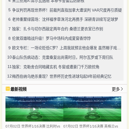
4
米兰挖角A·席尔瓦遇阻 本菲卡誓留后防新核
5
争议判罚再现世界杯！前裁判直指加拿大遭误判 VAR尺度再引质疑
6
老帅重聚绿茵场：沈祥福李章洙河北再携手 深耕青训续写足球梦
7
独家：扎卡与切尔西敲定两年合约 桑德兰更衣室已作别
8
伦敦双雄暗战升级！罗马中场科内成夏窗香饽饽
9
欧文专栏：一场论贬低C罗？上周我就预言他会爆发 虽然帽子戏法变成了梅开二度
10
泰山队伤病动态：克雷桑复出尚需时日，阿尔瓦罗或下周归队
11
独家：克勒舍合同暗藏玄机 冬窗或遭豪门千万欧挖角
12
梅西伯纳乌绝杀重现？世界杯历史性进球勾起9年前经典记忆
最新视频
更多
07月02日 世界杯1/16决赛 比利时vs
07月02日 世界杯1/16决赛 英格兰vs