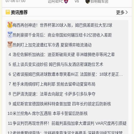
vs
07-06 07:00
迈阿密FC
伯明翰军团
资讯推荐
更多
1
梅西再创神迹！世界杯第20球入账，姆巴佩差距拉大至2球
2
热刺豪掷千金背后：商业帝国如何碾压纽卡2亿镑收入差距
3
热刺盯上加克波遭红军冷遇 夏窗博弈暗流涌动
4
洛伦佐解析加纳战：迪亚斯破局关键 非洲雄狮绝非等闲之辈
5
纸上谈兵变实战妙招 姆巴佩与队友酒店密谋跑位艺术
6
记者误报姆巴佩进球数遭本尊笑着纠正 法国新星：18球才是正确答案
7
枪手未雨绸缪盯上梅利耶 凯帕去留牵动夏窗布局
8
巴萨清洗提速：法蒂去向敲定 卡萨多引多队争夺
9
威尼斯官宣德国铁闸科特查普加盟 四年长约锁定后防新核
10
米兰挖角A·席尔瓦遇阻 本菲卡誓留后防新核
11
争议判罚再现世界杯！前裁判直指加拿大遭误判 VAR尺度再引质疑
12
老帅重聚绿茵场：沈祥福李章洙河北再携手 深耕青训续写足球梦