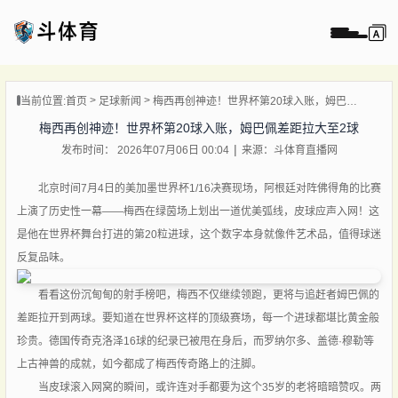
页
当前位置:
首页
足球新闻
梅西再创神迹！世界杯第20球入账，姆巴佩差距拉大至2球
直播
梅西再创神迹！世界杯第20球入账，姆巴佩差距拉大至2球
直播
发布时间： 2026年07月06日 00:04
来源：斗体育直播网
录像
北京时间7月4日的美加墨世界杯1/16决赛现场，阿根廷对阵佛得角的比赛
新闻
上演了历史性一幕——梅西在绿茵场上划出一道优美弧线，皮球应声入网！这
是他在世界杯舞台打进的第20粒进球，这个数字本身就像件艺术品，值得球迷
反复品味。
看看这份沉甸甸的射手榜吧，梅西不仅继续领跑，更将与追赶者姆巴佩的
差距拉开到两球。要知道在世界杯这样的顶级赛场，每一个进球都堪比黄金般
珍贵。德国传奇克洛泽16球的纪录已被甩在身后，而罗纳尔多、盖德·穆勒等
上古神兽的成就，如今都成了梅西传奇路上的注脚。
当皮球滚入网窝的瞬间，或许连对手都要为这个35岁的老将暗暗赞叹。两