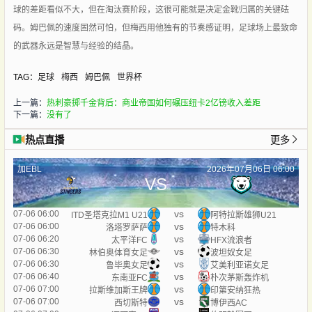
球的差距看似不大，但在淘汰赛阶段，这很可能就是决定金靴归属的关键砝
码。姆巴佩的速度固然可怕，但梅西用他独有的节奏感证明，足球场上最致命
的武器永远是智慧与经验的结晶。
TAG：
足球
梅西
姆巴佩
世界杯
上一篇：
热刺豪掷千金背后：商业帝国如何碾压纽卡2亿镑收入差距
下一篇：
没有了
热点直播
更多
加EBL
2026年07月06日 06:00
VS
vs
07-06 06:00
ITD圣塔克拉M1 U21
阿特拉斯雄狮U21
vs
07-06 06:00
洛塔罗萨萨
特木科
vs
07-06 06:20
太平洋FC
HFX流浪者
vs
07-06 06:30
林伯奥体育女足
波坦奴女足
vs
07-06 06:30
鲁毕奥女足
艾美利亚诺女足
vs
07-06 06:40
东南亚FC
朴次茅斯轰炸机
vs
07-06 07:00
拉斯维加斯王牌
印第安纳狂热
vs
07-06 07:00
西切斯特
博伊西AC