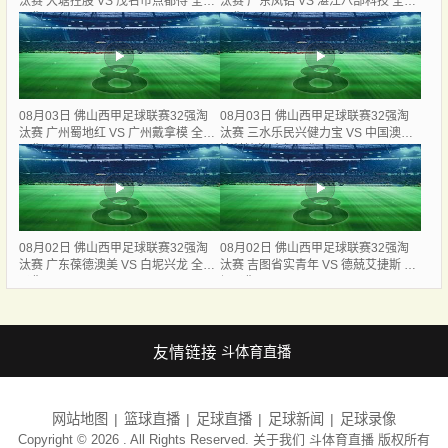
汰赛 大塘控股 VS 茂名市点都得 全场
汰赛 广东凤铝 VS 湛江八部科技 全场
录像
录像
08月03日 佛山西甲足球联赛32强淘
08月03日 佛山西甲足球联赛32强淘
汰赛 广州蜀地红 VS 广州戴拿模 全场
汰赛 三水乐民兴健力宝 VS 中国澳门
录像
澳科精英 全场录像
08月02日 佛山西甲足球联赛32强淘
08月02日 佛山西甲足球联赛32强淘
汰赛 广东葆德澳美 VS 白坭兴龙 全场
汰赛 吉图省实青年 VS 德兢艾捷斯 全
录像
场录像
友情链接
斗体育直播
网站地图
篮球直播
足球直播
足球新闻
足球录像
Copyright © 2026 . All Rights Reserved. 关于我们
斗体育直播
版权所有