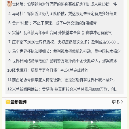
3
世体曝：伯明翰为对阵巴萨的热身赛推纪念T恤 成人款18镑一件
4
马马杜：憾负浙江仍为团队骄傲，凭这股劲未来定有更多好结果
5
贵州“村超”：不止于足球，成了中外交流的鲜活纽带
6
实锤！瓦科锁两年泰山合同 外援基本全留 新赛季冲冠有底气
7
压哨拿下2026世界杯版权，央视居然赚这么多？盈利或达50-60亿！
8
马宁世界杯执法曝细节：裁判视角摄像机的抖动，靠中国技术搞定
9
世界杯网络赌球敢碰？昆明警方端掉两个团伙抓42人，涉案流水超三千万
10
隆戈爆料：莫德里奇今日将与AC米兰完成续约
11
前西足协青训掌舵人梅伦德斯：德拉富恩特拿世界杯我不意外，他的上限没人说得清
12
米兰新闻网确认：贡萨洛·拉莫斯转会米兰总费用8000万欧，创队史转会纪录
最新视频
更多