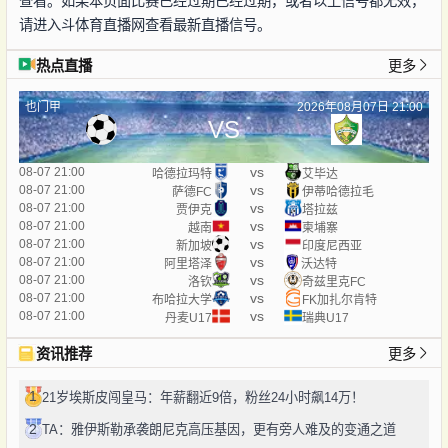
查看。如果本页面比赛已经过期已经过期，或者以上信号都无效，
请进入斗体育直播网查看最新直播信号。
热点直播
更多
也门甲
2026年08月07日 21:00
VS
vs
08-07 21:00
哈德拉玛特
艾毕达
vs
08-07 21:00
萨德FC
伊蒂哈德拉毛
vs
08-07 21:00
贾伊克
塔拉兹
vs
08-07 21:00
越南
柬埔寨
vs
08-07 21:00
新加坡
印度尼西亚
vs
08-07 21:00
阿里塔泽
沃达特
vs
08-07 21:00
洛钦
奇兹里克FC
vs
08-07 21:00
布哈拉大学
FK加扎尔肯特
vs
08-07 21:00
丹麦U17
瑞典U17
资讯推荐
更多
1
21岁埃斯皮闯皇马：年薪翻近9倍，粉丝24小时飙14万！
2
TA：雅伊斯勒承袭朗尼克高压基因，更有旁人难及的变通之道