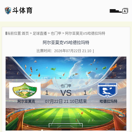
页
当前位置:
首页
足球直播
也门甲
阿尔亚莫克VS哈德拉玛特
直播
阿尔亚莫克VS哈德拉玛特
直播
比赛时间：2026年07月22日 21:10
录像
新闻
也门甲
VS
1
1
07月22日 21:10
已结束
阿尔亚莫克
哈德拉玛特