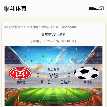
页
当前位置:
首页
足球直播
球会友谊
奥尔堡VS兰讷斯
直播
奥尔堡VS兰讷斯
直播
比赛时间：2026年07月08日 18:00
录像
新闻
球会友谊
VS
2
2
07月08日 18:00
已结束
奥尔堡
兰讷斯