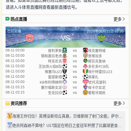
查看。如果本页面比赛已经过期已经过期，或者以上信号都无效，
请进入斗体育直播网查看最新直播信号。
热点直播
更多
巴拉后备
2026年08月11日 02:55
VS
vs
08-11 03:00
普利茅斯
埃克塞特城
vs
08-11 03:00
锡帕基拉老虎
恩维加多
vs
08-11 03:00
特克尼克
穆苏克鲁纳
vs
08-11 03:00
芝加哥火焰B队
多伦多FCB队
vs
08-11 03:00
维塞乌U23
埃什特雷拉U23
vs
08-11 03:00
雷提斯塔
佩莱扎
vs
08-11 03:00
KB布利得赫特
史托克瑟利
vs
08-11 03:15
塞尔福斯女足
候卡尔女足
vs
08-11 03:15
圣克拉拉
葡萄牙国民
资讯推荐
更多
1
海港王炸归位！英博没斯坦丘真悬，贝维斯除了射门全能，萨尔瓦多太对味
2
绝杀阿森纳不算啥？U17国足在明日之星冠军杯攒了比赢球更金的成长