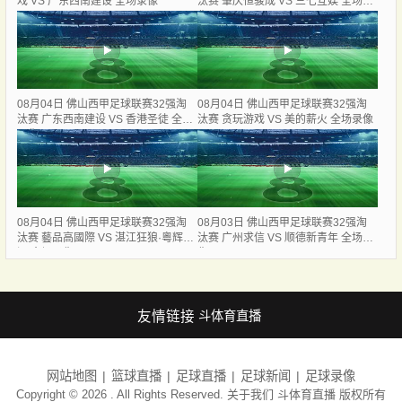
戏 VS 广东西南建设 全场录像
汰赛 肇庆恒骏成 VS 三七互娱 全场录
像
08月04日 佛山西甲足球联赛32强淘
08月04日 佛山西甲足球联赛32强淘
汰赛 广东西南建设 VS 香港圣徒 全场
汰赛 贪玩游戏 VS 美的薪火 全场录像
录像
08月04日 佛山西甲足球联赛32强淘
08月03日 佛山西甲足球联赛32强淘
汰赛 藝品高國際 VS 湛江狂狼·粵辉能
汰赛 广州求信 VS 顺德新青年 全场录
源 全场录像
像
友情链接
斗体育直播
网站地图
篮球直播
足球直播
足球新闻
足球录像
Copyright © 2026 . All Rights Reserved. 关于我们
斗体育直播
版权所有