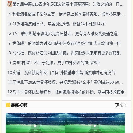
3
第九届中德U16青少年足球友谊赛小组赛落幕：江海之城的一日绿茵鏖战
4
利物浦名宿麦卡蒂尔直言：伊萨克上赛季堪称灾难，埃基蒂克走红挫伤其自尊
5
21岁埃斯皮闯皇马：年薪翻近9倍，粉丝24小时飙14万！
6
TA：雅伊斯勒承袭朗尼克高压基因，更有旁人难及的变通之道
7
世体曝：伯明翰为对阵巴萨的热身赛推纪念T恤 成人款18镑一件
8
马马杜：憾负浙江仍为团队骄傲，凭这股劲未来定有更多好结果
9
贵州“村超”：不止于足球，成了中外交流的鲜活纽带
10
实锤！瓦科锁两年泰山合同 外援基本全留 新赛季冲冠有底气
11
压哨拿下2026世界杯版权，央视居然赚这么多？盈利或达50-60亿！
12
马宁世界杯执法曝细节：裁判视角摄像机的抖动，靠中国技术搞定
最新视频
更多