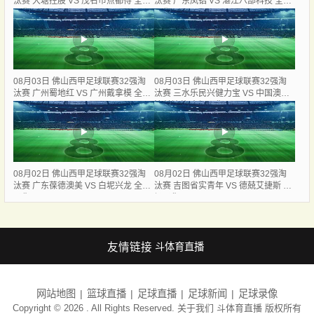
汰赛 大塘控股 VS 茂名市点都得 全场
汰赛 广东凤铝 VS 湛江八部科技 全场
录像
录像
08月03日 佛山西甲足球联赛32强淘
08月03日 佛山西甲足球联赛32强淘
汰赛 广州蜀地红 VS 广州戴拿模 全场
汰赛 三水乐民兴健力宝 VS 中国澳门
录像
澳科精英 全场录像
08月02日 佛山西甲足球联赛32强淘
08月02日 佛山西甲足球联赛32强淘
汰赛 广东葆德澳美 VS 白坭兴龙 全场
汰赛 吉图省实青年 VS 德兢艾捷斯 全
录像
场录像
友情链接
斗体育直播
网站地图
篮球直播
足球直播
足球新闻
足球录像
Copyright © 2026 . All Rights Reserved. 关于我们
斗体育直播
版权所有