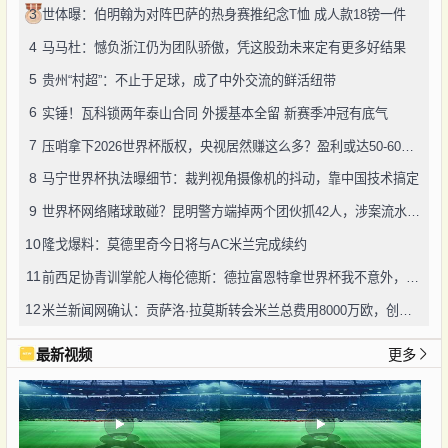
3
世体曝：伯明翰为对阵巴萨的热身赛推纪念T恤 成人款18镑一件
4
马马杜：憾负浙江仍为团队骄傲，凭这股劲未来定有更多好结果
5
贵州“村超”：不止于足球，成了中外交流的鲜活纽带
6
实锤！瓦科锁两年泰山合同 外援基本全留 新赛季冲冠有底气
7
压哨拿下2026世界杯版权，央视居然赚这么多？盈利或达50-60亿！
8
马宁世界杯执法曝细节：裁判视角摄像机的抖动，靠中国技术搞定
9
世界杯网络赌球敢碰？昆明警方端掉两个团伙抓42人，涉案流水超三千万
10
隆戈爆料：莫德里奇今日将与AC米兰完成续约
11
前西足协青训掌舵人梅伦德斯：德拉富恩特拿世界杯我不意外，他的上限没人说得清
12
米兰新闻网确认：贡萨洛·拉莫斯转会米兰总费用8000万欧，创队史转会纪录
最新视频
更多