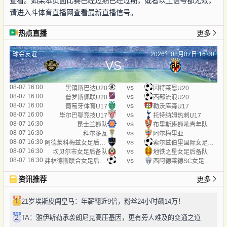
查看。如果本页面比赛已经过期已经过期，或者以上信号都无效，
请进入斗体育直播网查看最新直播信号。
热点直播
更多
球会友谊
2026年08月07日 16:00
VS
vs
08-07 16:00
黑镇斯巴达U20
因特莱恩U20
vs
08-07 16:00
普罗斯佩联U20
西部流浪U20
vs
08-07 16:00
葡萄牙体育U17
勒沃库森U17
vs
08-07 16:00
毕尔巴鄂竞技U17
托特纳姆热刺U17
vs
08-07 16:30
昆士兰狮队
布里斯班狮吼青年队
vs
08-07 16:30
科尔多瓦
阿尔梅里亚
vs
08-07 16:30
阿德莱科梅兹女足后备队
索尔兹伯里国际女足后备队
vs
08-07 16:30
坎贝尔市女足后备队
地铁之星女足后备队
vs
08-07 16:30
弗林德斯联合女足后备队
西阿德莱德SC女足后备队
资讯推荐
更多
1
21岁埃斯皮闯皇马：年薪翻近9倍，粉丝24小时飙14万！
2
TA：雅伊斯勒承袭朗尼克高压基因，更有旁人难及的变通之道