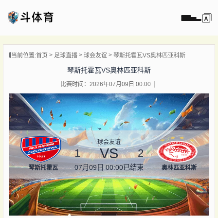
页
当前位置:
首页
足球直播
球会友谊
琴斯托霍瓦VS奥林匹亚科斯
直播
琴斯托霍瓦VS奥林匹亚科斯
直播
比赛时间：2026年07月09日 00:00
录像
新闻
球会友谊
VS
1
2
07月09日 00:00
已结束
琴斯托霍瓦
奥林匹亚科斯