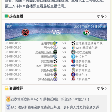
查看。如果本页面比赛已经过期已经过期，或者以上信号都无效，
请进入斗体育直播网查看最新直播信号。
热点直播
更多
奥丙
2026年08月08日 00:15
VS
vs
08-08 00:30
圣珀尔滕
奥地利维也纳青年队
vs
08-08 00:30
列弗宁
WSC赫塔威尔斯
vs
08-08 00:30
汉诺威业余队
HSC汉诺威
vs
08-08 00:30
米德法特
布拉布兰
vs
08-08 00:30
奥登堡格
德罗特尔森
vs
08-08 00:30
TSV兰茨贝格
伊勒迪森
vs
08-08 00:30
奥斯特伦
索尔韦斯堡
vs
08-08 00:30
韦斯卡
安道尔FC
vs
08-08 00:30
SFM森纳克
卡斯科夫辛
资讯推荐
更多
1
21岁埃斯皮闯皇马：年薪翻近9倍，粉丝24小时飙14万！
2
TA：雅伊斯勒承袭朗尼克高压基因，更有旁人难及的变通之道