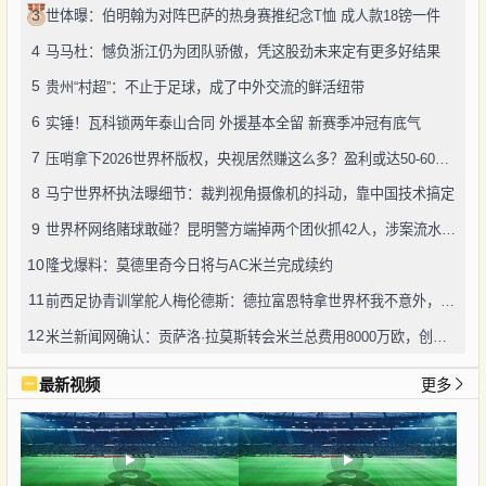
3
世体曝：伯明翰为对阵巴萨的热身赛推纪念T恤 成人款18镑一件
4
马马杜：憾负浙江仍为团队骄傲，凭这股劲未来定有更多好结果
5
贵州“村超”：不止于足球，成了中外交流的鲜活纽带
6
实锤！瓦科锁两年泰山合同 外援基本全留 新赛季冲冠有底气
7
压哨拿下2026世界杯版权，央视居然赚这么多？盈利或达50-60亿！
8
马宁世界杯执法曝细节：裁判视角摄像机的抖动，靠中国技术搞定
9
世界杯网络赌球敢碰？昆明警方端掉两个团伙抓42人，涉案流水超三千万
10
隆戈爆料：莫德里奇今日将与AC米兰完成续约
11
前西足协青训掌舵人梅伦德斯：德拉富恩特拿世界杯我不意外，他的上限没人说得清
12
米兰新闻网确认：贡萨洛·拉莫斯转会米兰总费用8000万欧，创队史转会纪录
最新视频
更多