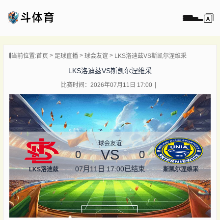
页
当前位置:
首页
足球直播
球会友谊
LKS洛迪兹VS斯凯尔涅维采
直播
LKS洛迪兹VS斯凯尔涅维采
直播
比赛时间：2026年07月11日 17:00
录像
新闻
球会友谊
VS
0
0
07月11日 17:00
已结束
LKS洛迪兹
斯凯尔涅维采