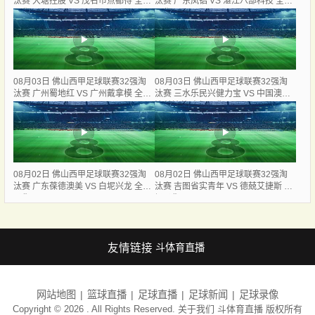
汰赛 大塘控股 VS 茂名市点都得 全场
汰赛 广东凤铝 VS 湛江八部科技 全场
录像
录像
08月03日 佛山西甲足球联赛32强淘
08月03日 佛山西甲足球联赛32强淘
汰赛 广州蜀地红 VS 广州戴拿模 全场
汰赛 三水乐民兴健力宝 VS 中国澳门
录像
澳科精英 全场录像
08月02日 佛山西甲足球联赛32强淘
08月02日 佛山西甲足球联赛32强淘
汰赛 广东葆德澳美 VS 白坭兴龙 全场
汰赛 吉图省实青年 VS 德兢艾捷斯 全
录像
场录像
友情链接
斗体育直播
网站地图
篮球直播
足球直播
足球新闻
足球录像
Copyright © 2026 . All Rights Reserved. 关于我们
斗体育直播
版权所有