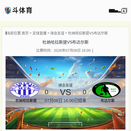
页
当前位置:
首页
足球直播
球会友谊
杜纳哈拉斯提VS布达尔斯
直播
杜纳哈拉斯提VS布达尔斯
直播
比赛时间：2026年07月08日 16:00
录像
新闻
球会友谊
VS
0
0
07月08日 16:00
已结束
杜纳哈拉斯提
布达尔斯