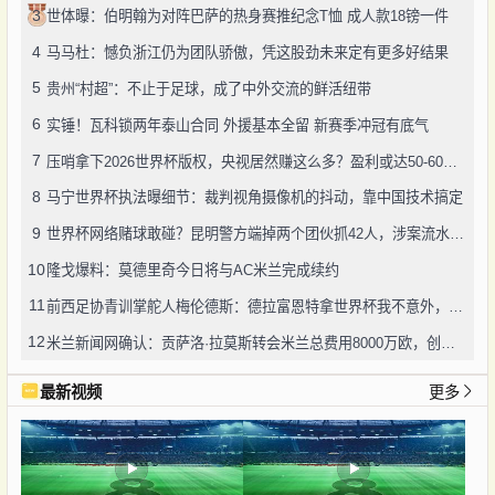
3
世体曝：伯明翰为对阵巴萨的热身赛推纪念T恤 成人款18镑一件
4
马马杜：憾负浙江仍为团队骄傲，凭这股劲未来定有更多好结果
5
贵州“村超”：不止于足球，成了中外交流的鲜活纽带
6
实锤！瓦科锁两年泰山合同 外援基本全留 新赛季冲冠有底气
7
压哨拿下2026世界杯版权，央视居然赚这么多？盈利或达50-60亿！
8
马宁世界杯执法曝细节：裁判视角摄像机的抖动，靠中国技术搞定
9
世界杯网络赌球敢碰？昆明警方端掉两个团伙抓42人，涉案流水超三千万
10
隆戈爆料：莫德里奇今日将与AC米兰完成续约
11
前西足协青训掌舵人梅伦德斯：德拉富恩特拿世界杯我不意外，他的上限没人说得清
12
米兰新闻网确认：贡萨洛·拉莫斯转会米兰总费用8000万欧，创队史转会纪录
最新视频
更多