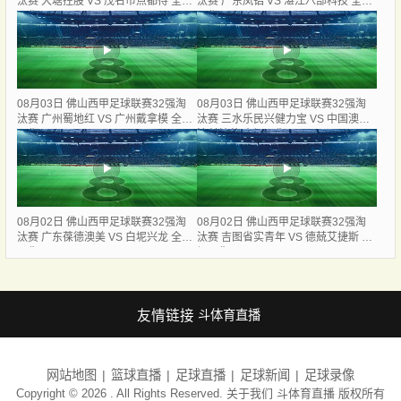
汰赛 大塘控股 VS 茂名市点都得 全场
汰赛 广东凤铝 VS 湛江八部科技 全场
录像
录像
08月03日 佛山西甲足球联赛32强淘
08月03日 佛山西甲足球联赛32强淘
汰赛 广州蜀地红 VS 广州戴拿模 全场
汰赛 三水乐民兴健力宝 VS 中国澳门
录像
澳科精英 全场录像
08月02日 佛山西甲足球联赛32强淘
08月02日 佛山西甲足球联赛32强淘
汰赛 广东葆德澳美 VS 白坭兴龙 全场
汰赛 吉图省实青年 VS 德兢艾捷斯 全
录像
场录像
友情链接
斗体育直播
网站地图
篮球直播
足球直播
足球新闻
足球录像
Copyright © 2026 . All Rights Reserved. 关于我们
斗体育直播
版权所有