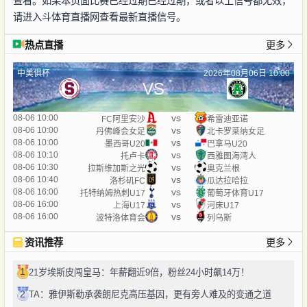
查看。如果本页面比赛已经过期已经过期，或者以上信号都无效，
请进入斗体育直播网查看最新直播信号。
热点直播
更多
中美俱杯
2026年08月06日 10:00
VS
vs
08-06 10:00
FC阿里安沙
希雷迪亚诺
vs
08-06 10:00
丹佛峰会女足
北卡罗莱纳女足
vs
08-06 10:00
墨西哥U20
巴拿马U20
vs
08-06 10:10
托卢卡
西雅图海湾人
vs
08-06 10:30
拉斯维加斯之光
奥克兰根
vs
08-06 10:40
洛杉矶FC
瓜达拉哈拉
vs
08-06 16:00
托特纳姆热刺U17
葡萄牙体育U17
vs
08-06 16:00
上海U17
河床U17
vs
08-06 16:00
波特洛体育会
列乌斯
资讯推荐
更多
1
21岁埃斯皮闯皇马：年薪翻近9倍，粉丝24小时飙14万！
2
TA：雅伊斯勒承袭朗尼克高压基因，更有旁人难及的变通之道