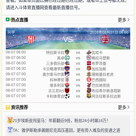
查看。如果本页面比赛已经过期已经过期，或者以上信号都无效，
请进入斗体育直播网查看最新直播信号。
热点直播
更多
阿甲
2026年08月07日 06:00
VS
vs
08-07 06:00
特拉斯卡拉
瓦哈卡
vs
08-07 06:00
高卓
格拉马登斯
vs
08-07 06:00
三多俱乐部
布罗茨基
vs
08-07 06:30
卡贝略港学院
加拉加斯
vs
08-07 07:00
奥尔索马尔索
锡帕基拉老虎
vs
08-07 07:00
科林蒂安
巴西国际
vs
08-07 07:00
维多利亚
巴拉纳竞技
vs
08-07 07:00
古兰尼RS
布拉希尔佩洛塔斯
vs
08-07 07:05
卡利体育会
阿古拉斯多拉达斯
资讯推荐
更多
1
21岁埃斯皮闯皇马：年薪翻近9倍，粉丝24小时飙14万！
2
TA：雅伊斯勒承袭朗尼克高压基因，更有旁人难及的变通之道