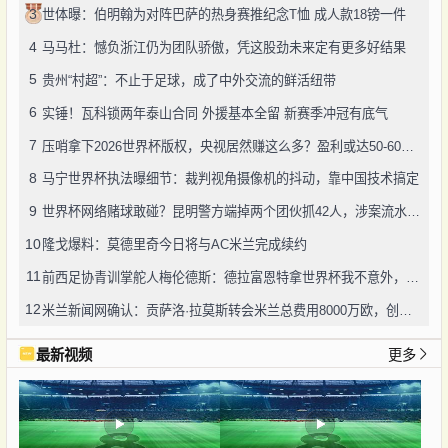
3
世体曝：伯明翰为对阵巴萨的热身赛推纪念T恤 成人款18镑一件
4
马马杜：憾负浙江仍为团队骄傲，凭这股劲未来定有更多好结果
5
贵州“村超”：不止于足球，成了中外交流的鲜活纽带
6
实锤！瓦科锁两年泰山合同 外援基本全留 新赛季冲冠有底气
7
压哨拿下2026世界杯版权，央视居然赚这么多？盈利或达50-60亿！
8
马宁世界杯执法曝细节：裁判视角摄像机的抖动，靠中国技术搞定
9
世界杯网络赌球敢碰？昆明警方端掉两个团伙抓42人，涉案流水超三千万
10
隆戈爆料：莫德里奇今日将与AC米兰完成续约
11
前西足协青训掌舵人梅伦德斯：德拉富恩特拿世界杯我不意外，他的上限没人说得清
12
米兰新闻网确认：贡萨洛·拉莫斯转会米兰总费用8000万欧，创队史转会纪录
最新视频
更多