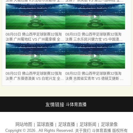
汰赛 大塘控股 VS 茂名市点都得 全场
汰赛 广东凤铝 VS 湛江八部科技 全场
录像
录像
08月03日 佛山西甲足球联赛32强淘
08月03日 佛山西甲足球联赛32强淘
汰赛 广州蜀地红 VS 广州戴拿模 全场
汰赛 三水乐民兴健力宝 VS 中国澳门
录像
澳科精英 全场录像
08月02日 佛山西甲足球联赛32强淘
08月02日 佛山西甲足球联赛32强淘
汰赛 广东葆德澳美 VS 白坭兴龙 全场
汰赛 吉图省实青年 VS 德兢艾捷斯 全
录像
场录像
友情链接
斗体育直播
网站地图
篮球直播
足球直播
足球新闻
足球录像
Copyright © 2026 . All Rights Reserved. 关于我们
斗体育直播
版权所有