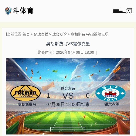
页
当前位置:
首页
足球直播
球会友谊
奥胡斯费马VS锡尔克堡
直播
奥胡斯费马VS锡尔克堡
直播
比赛时间：2026年07月08日 18:00
录像
新闻
球会友谊
VS
1
0
07月08日 18:00
已结束
奥胡斯费马
锡尔克堡