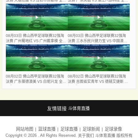
汰赛 大塘控股 VS 茂名市点都得 全场
汰赛 广东凤铝 VS 湛江八部科技 全场
录像
录像
08月03日 佛山西甲足球联赛32强淘
08月03日 佛山西甲足球联赛32强淘
汰赛 广州蜀地红 VS 广州戴拿模 全场
汰赛 三水乐民兴健力宝 VS 中国澳门
录像
澳科精英 全场录像
08月02日 佛山西甲足球联赛32强淘
08月02日 佛山西甲足球联赛32强淘
汰赛 广东葆德澳美 VS 白坭兴龙 全场
汰赛 吉图省实青年 VS 德兢艾捷斯 全
录像
场录像
友情链接
斗体育直播
网站地图
篮球直播
足球直播
足球新闻
足球录像
Copyright © 2026 . All Rights Reserved. 关于我们
斗体育直播
版权所有