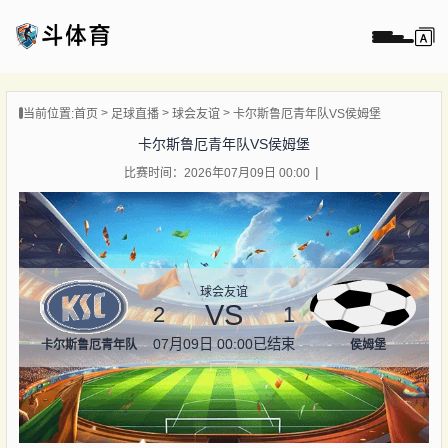
页
当前位置:
首页
足球直播
球会友谊
卡尔斯鲁厄青年队VS侯姆堡
直播
卡尔斯鲁厄青年队VS侯姆堡
直播
比赛时间：2026年07月09日 00:00
录像
新闻
球会友谊
VS
2
1
07月09日 00:00
已结束
卡尔斯鲁厄青年队
侯姆堡