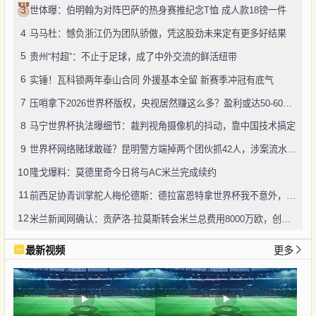
3
世体曝：伯明翰为对阵巴萨的热身赛推纪念T恤 成人款18镑一件
4
马马杜：憾负浙江仍为团队骄傲，凭这股劲未来定有更多好结果
5
贵州“村超”：不止于足球，成了中外交流的鲜活纽带
6
实锤！瓦科锁两年泰山合同 外援基本全留 新赛季冲冠有底气
7
压哨拿下2026世界杯版权，央视居然赚这么多？盈利或达50-60亿！
8
马宁世界杯执法曝细节：裁判视角摄像机的抖动，靠中国技术搞定
9
世界杯网络赌球敢碰？昆明警方端掉两个团伙抓42人，涉案流水超三千万
10
隆戈爆料：莫德里奇今日将与AC米兰完成续约
11
前西足协青训掌舵人梅伦德斯：德拉富恩特拿世界杯我不意外，他的上限没人说得清
12
米兰新闻网确认：贡萨洛·拉莫斯转会米兰总费用8000万欧，创队史转会纪录
最新视频
更多