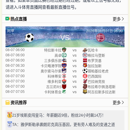
查看。如果本页面比赛已经过期已经过期，或者以上信号都无效，
请进入斗体育直播网查看最新直播信号。
热点直播
更多
阿甲
2026年08月07日 06:00
VS
vs
08-07 06:00
特拉斯卡拉
瓦哈卡
vs
08-07 06:00
高卓
格拉马登斯
vs
08-07 06:00
三多俱乐部
布罗茨基
vs
08-07 06:30
卡贝略港学院
加拉加斯
vs
08-07 07:00
奥尔索马尔索
锡帕基拉老虎
vs
08-07 07:00
科林蒂安
巴西国际
vs
08-07 07:00
维多利亚
巴拉纳竞技
vs
08-07 07:00
古兰尼RS
布拉希尔佩洛塔斯
vs
08-07 07:05
卡利体育会
阿古拉斯多拉达斯
资讯推荐
更多
1
21岁埃斯皮闯皇马：年薪翻近9倍，粉丝24小时飙14万！
2
TA：雅伊斯勒承袭朗尼克高压基因，更有旁人难及的变通之道