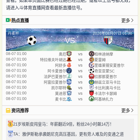
查看。如果本页面比赛已经过期已经过期，或者以上信号都无效，
请进入斗体育直播网查看最新直播信号。
热点直播
更多
丹麦杯
2026年08月07日 01:00
VS
vs
08-07 01:00
奥厄
柏林迪纳摩
vs
08-07 01:00
特拉维夫叶胡达
夏雷姆
vs
08-07 01:00
阿舒多
里雄莱锡安夏普尔
vs
08-07 01:00
阿卡夏普尔
奇亚亚蒙SC
vs
08-07 01:00
法萨巴夏普尔
拉那那夏普尔
vs
08-07 01:00
阿富拉夏普尔
赫兹立亚马卡比
vs
08-07 01:00
凯尔耶特
卡比利奥马卡比
vs
08-07 01:00
莫迪恩
卡法尔卡瑟姆
vs
08-07 01:00
麦卡比
阿基纳扎力
资讯推荐
更多
1
21岁埃斯皮闯皇马：年薪翻近9倍，粉丝24小时飙14万！
2
TA：雅伊斯勒承袭朗尼克高压基因，更有旁人难及的变通之道