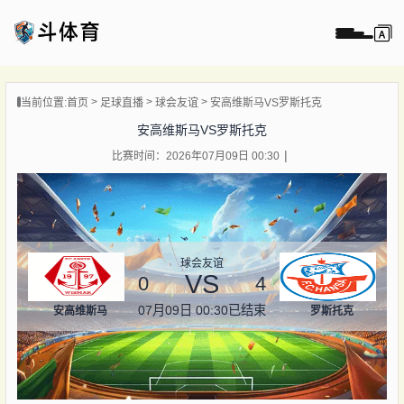
页
当前位置:
首页
足球直播
球会友谊
安高维斯马VS罗斯托克
直播
安高维斯马VS罗斯托克
直播
比赛时间：2026年07月09日 00:30
录像
新闻
球会友谊
VS
0
4
07月09日 00:30
已结束
安高维斯马
罗斯托克