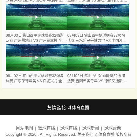
汰赛 大塘控股 VS 茂名市点都得 全场
汰赛 广东凤铝 VS 湛江八部科技 全场
录像
录像
08月03日 佛山西甲足球联赛32强淘
08月03日 佛山西甲足球联赛32强淘
汰赛 广州蜀地红 VS 广州戴拿模 全场
汰赛 三水乐民兴健力宝 VS 中国澳门
录像
澳科精英 全场录像
08月02日 佛山西甲足球联赛32强淘
08月02日 佛山西甲足球联赛32强淘
汰赛 广东葆德澳美 VS 白坭兴龙 全场
汰赛 吉图省实青年 VS 德兢艾捷斯 全
录像
场录像
友情链接
斗体育直播
网站地图
篮球直播
足球直播
足球新闻
足球录像
Copyright © 2026 . All Rights Reserved. 关于我们
斗体育直播
版权所有