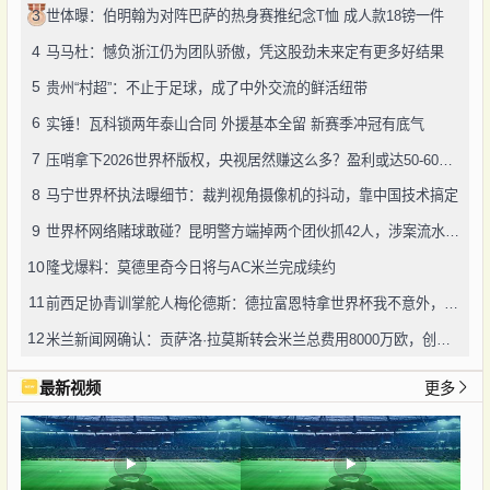
3
世体曝：伯明翰为对阵巴萨的热身赛推纪念T恤 成人款18镑一件
4
马马杜：憾负浙江仍为团队骄傲，凭这股劲未来定有更多好结果
5
贵州“村超”：不止于足球，成了中外交流的鲜活纽带
6
实锤！瓦科锁两年泰山合同 外援基本全留 新赛季冲冠有底气
7
压哨拿下2026世界杯版权，央视居然赚这么多？盈利或达50-60亿！
8
马宁世界杯执法曝细节：裁判视角摄像机的抖动，靠中国技术搞定
9
世界杯网络赌球敢碰？昆明警方端掉两个团伙抓42人，涉案流水超三千万
10
隆戈爆料：莫德里奇今日将与AC米兰完成续约
11
前西足协青训掌舵人梅伦德斯：德拉富恩特拿世界杯我不意外，他的上限没人说得清
12
米兰新闻网确认：贡萨洛·拉莫斯转会米兰总费用8000万欧，创队史转会纪录
最新视频
更多