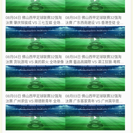
08月04日 佛山西甲足球联赛32强淘
08月04日 佛山西甲足球联赛32强淘
汰赛 肇庆恒骏成 VS 三七互娱 全场录
汰赛 广东西南建设 VS 香港圣徒 全场
像
录像
08月04日 佛山西甲足球联赛32强淘
08月04日 佛山西甲足球联赛32强淘
汰赛 贪玩游戏 VS 美的薪火 全场录像
汰赛 藝品高國際 VS 湛江狂狼·粵辉能
源 全场录像
08月03日 佛山西甲足球联赛32强淘
08月03日 佛山西甲足球联赛32强淘
汰赛 广州求信 VS 顺德新青年 全场录
汰赛 广东客家青年 VS 广州英华思力
像
U17 全场录像