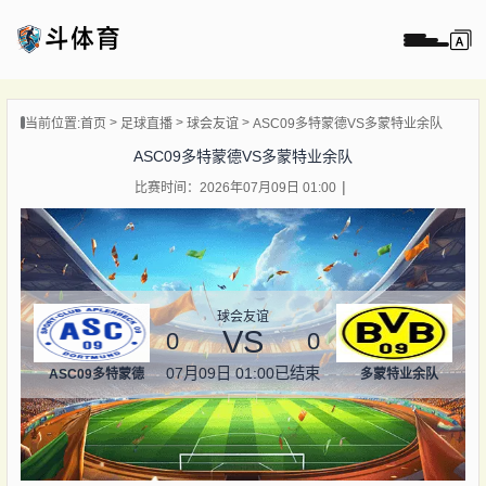
页
当前位置:
首页
足球直播
球会友谊
ASC09多特蒙德VS多蒙特业余队
直播
ASC09多特蒙德VS多蒙特业余队
直播
比赛时间：2026年07月09日 01:00
录像
新闻
球会友谊
VS
0
0
07月09日 01:00
已结束
ASC09多特蒙德
多蒙特业余队