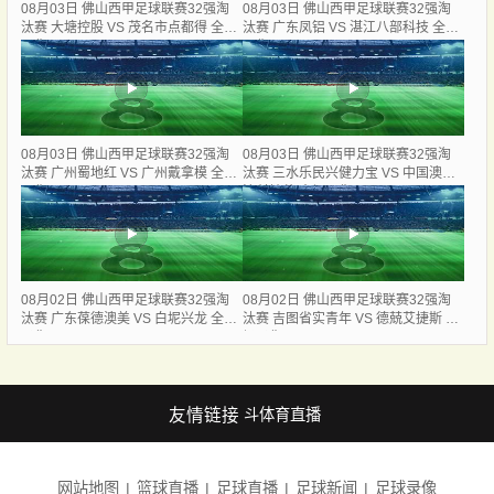
08月03日 佛山西甲足球联赛32强淘
08月03日 佛山西甲足球联赛32强淘
汰赛 大塘控股 VS 茂名市点都得 全场
汰赛 广东凤铝 VS 湛江八部科技 全场
录像
录像
08月03日 佛山西甲足球联赛32强淘
08月03日 佛山西甲足球联赛32强淘
汰赛 广州蜀地红 VS 广州戴拿模 全场
汰赛 三水乐民兴健力宝 VS 中国澳门
录像
澳科精英 全场录像
08月02日 佛山西甲足球联赛32强淘
08月02日 佛山西甲足球联赛32强淘
汰赛 广东葆德澳美 VS 白坭兴龙 全场
汰赛 吉图省实青年 VS 德兢艾捷斯 全
录像
场录像
友情链接
斗体育直播
网站地图
篮球直播
足球直播
足球新闻
足球录像