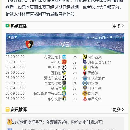
【友好提示】部分比赛将在赛前更新，可能需要您在比赛前再刷新
查看。如果本页面比赛已经过期已经过期，或者以上信号都无效，
请进入斗体育直播网查看最新直播信号。
热点直播
更多
格鲁乙
2026年08月09日 01:00
VS
vs
08-09 01:00
布雷加尼卡
阿尔西米
vs
08-09 01:00
格兰德
洛桑体育队U21
vs
08-09 01:00
吉马良斯
阿罗卡
vs
08-09 01:00
瓦勒恩
库赫尔
vs
08-09 01:00
渥太华竞技
HFX流浪者
vs
08-09 01:00
皇家希雷蒂
巴尔蒂
vs
08-09 01:00
通德拉
阿马兰迪
vs
08-09 01:00
拉科鲁尼亚米斯科
马昆森
vs
08-09 01:00
布尔戈斯
莱昂文体
资讯推荐
更多
1
21岁埃斯皮闯皇马：年薪翻近9倍，粉丝24小时飙14万！