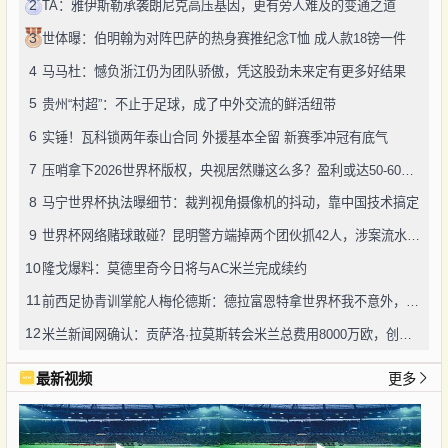
2
TA：雅伊斯勒承袭朗尼克高压基因，更有旁人难及的变通之道
3
世体曝：伯明翰为对阵巴萨的热身赛推纪念T恤 成人款18镑一件
4
马马杜：憾负浙江仍为团队骄傲，凭这股劲未来定有更多好结果
5
贵州“村超”：不止于足球，成了中外交流的鲜活纽带
6
实锤！瓦科锁两年泰山合同 外援基本全留 新赛季冲冠有底气
7
压哨拿下2026世界杯版权，央视居然赚这么多？盈利或达50-60亿！
8
马宁世界杯执法曝细节：裁判视角摄像机的抖动，靠中国技术搞定
9
世界杯网络赌球敢碰？昆明警方端掉两个团伙抓42人，涉案流水超三千万
10
隆戈爆料：莫德里奇今日将与AC米兰完成续约
11
前西足协青训掌舵人梅伦德斯：德拉富恩特拿世界杯我不意外，他的上限没人说得清
12
米兰新闻网确认：贡萨洛·拉莫斯转会米兰总费用8000万欧，创队史转会纪录
最新视频
更多