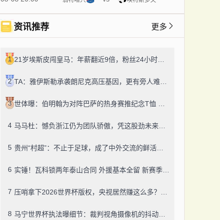
资讯推荐
更多
1
21岁埃斯皮闯皇马：年薪翻近9倍，粉丝24小时飙14万！
2
TA：雅伊斯勒承袭朗尼克高压基因，更有旁人难及的变通之道
3
世体曝：伯明翰为对阵巴萨的热身赛推纪念T恤 成人款18镑一件
4
马马杜：憾负浙江仍为团队骄傲，凭这股劲未来定有更多好结果
5
贵州“村超”：不止于足球，成了中外交流的鲜活纽带
6
实锤！瓦科锁两年泰山合同 外援基本全留 新赛季冲冠有底气
7
压哨拿下2026世界杯版权，央视居然赚这么多？盈利或达50-60亿！
8
马宁世界杯执法曝细节：裁判视角摄像机的抖动，靠中国技术搞定