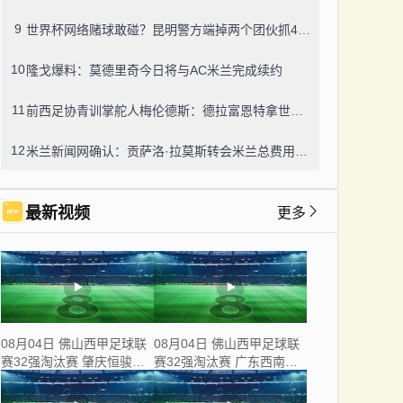
9
世界杯网络赌球敢碰？昆明警方端掉两个团伙抓42人，涉案流水超三千万
10
隆戈爆料：莫德里奇今日将与AC米兰完成续约
11
前西足协青训掌舵人梅伦德斯：德拉富恩特拿世界杯我不意外，他的上限没人说得清
12
米兰新闻网确认：贡萨洛·拉莫斯转会米兰总费用8000万欧，创队史转会纪录
最新视频
更多
08月04日 佛山西甲足球联
08月04日 佛山西甲足球联
赛32强淘汰赛 肇庆恒骏成
赛32强淘汰赛 广东西南建
VS 三七互娱 全场录像
设 VS 香港圣徒 全场录像