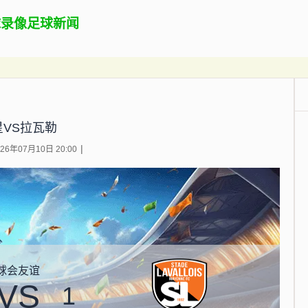
球录像
足球新闻
星VS拉瓦勒
6年07月10日 20:00
球会友谊
VS
1