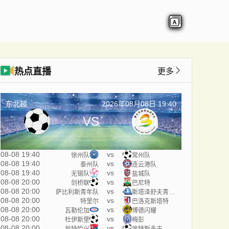
热点直播
更多
东北超
2026年08月08日 19:40
VS
08-08 19:40
vs
徐州队
常州队
08-08 19:40
vs
泰州队
连云港队
08-08 19:40
vs
无锡队
盐城队
08-08 20:00
vs
剑桥联
巴尼特
08-08 20:00
vs
萨比利斯青年队
斯塔泽舒夫青年队
08-08 20:00
vs
特里尔
巴洛克斯塔特
08-08 20:00
vs
瓦勒伦加
博德闪耀
08-08 20:00
vs
杜伊斯堡
梅彭
08-08 20:00
vs
翁特哈兴
埃特斯多夫