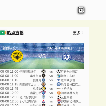
热点直播
更多
新西中联
2026年08月08日 11:00
VS
08-08 11:00
vs
伊斯特恩沙伯奥克兰
芬奇布尔斯联
08-08 11:00
vs
奥克兰联
陶朗加市联
08-08 11:15
vs
佩托内
威斯顿沙伯
08-08 11:15
vs
新南威尔士大学U20
悉尼奥林匹克U20
08-08 11:45
vs
岛湾联
上哈特市
08-08 12:00
vs
南霍巴特
河畔奥林匹克
08-08 12:00
vs
纽卡斯尔奥林匹克
瓦伦蒂勒
08-08 12:00
vs
SKA哈巴罗夫斯克B队
舒姆布拉特萨兰斯克
08-08 12:00
vs
凯勒公园
高宝谷太阳