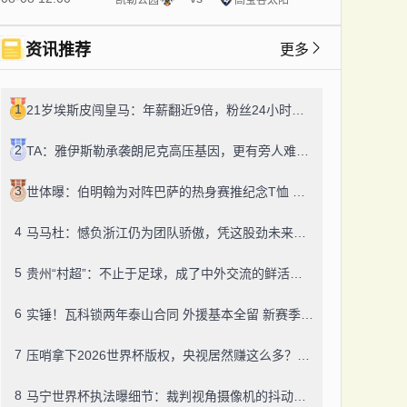
资讯推荐
更多
1
21岁埃斯皮闯皇马：年薪翻近9倍，粉丝24小时飙14万！
2
TA：雅伊斯勒承袭朗尼克高压基因，更有旁人难及的变通之道
3
世体曝：伯明翰为对阵巴萨的热身赛推纪念T恤 成人款18镑一件
4
马马杜：憾负浙江仍为团队骄傲，凭这股劲未来定有更多好结果
5
贵州“村超”：不止于足球，成了中外交流的鲜活纽带
6
实锤！瓦科锁两年泰山合同 外援基本全留 新赛季冲冠有底气
7
压哨拿下2026世界杯版权，央视居然赚这么多？盈利或达50-60亿！
8
马宁世界杯执法曝细节：裁判视角摄像机的抖动，靠中国技术搞定