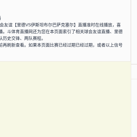
播
0分，球会友谊【里德VS伊斯坦布尔巴萨克塞尔】直播准时在线播放，喜
播。斗体育直播网还为您在本页面索引了相关球会友谊直播、里德
队历史交锋、两队赛程。
前再刷新查看。如果本页面比赛已经过期已经过期，或者以上信号