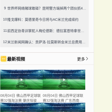
9
世界杯网络赌球敢碰？昆明警方端掉两个团伙抓42人，涉案流水超三千万
10
隆戈爆料：莫德里奇今日将与AC米兰完成续约
11
前西足协青训掌舵人梅伦德斯：德拉富恩特拿世界杯我不意外，他的上限没人说得清
12
米兰新闻网确认：贡萨洛·拉莫斯转会米兰总费用8000万欧，创队史转会纪录
最新视频
更多
08月04日 佛山西甲足球联
08月04日 佛山西甲足球联
赛32强淘汰赛 肇庆恒骏成
赛32强淘汰赛 广东西南建
VS 三七互娱 全场录像
设 VS 香港圣徒 全场录像