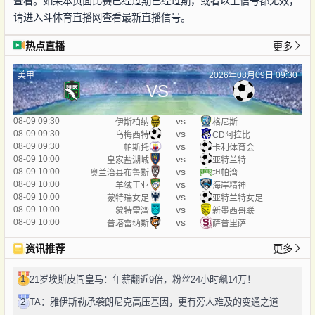
查看。如果本页面比赛已经过期已经过期，或者以上信号都无效，
请进入斗体育直播网查看最新直播信号。
热点直播
更多
美甲
2026年08月09日 09:30
VS
vs
08-09 09:30
伊斯柏纳
格尼斯
vs
08-09 09:30
乌梅西特
CD阿拉比
vs
08-09 09:30
帕斯托
卡利体育会
vs
08-09 10:00
皇家盐湖城
亚特兰特
vs
08-09 10:00
奥兰治县布鲁斯
坦帕湾
vs
08-09 10:00
羊绒工业
海岸精神
vs
08-09 10:00
蒙特瑞女足
亚特兰特女足
vs
08-09 10:00
蒙特雷湾
新墨西哥联
vs
08-09 10:00
普塔雷纳斯
萨普里萨
资讯推荐
更多
1
21岁埃斯皮闯皇马：年薪翻近9倍，粉丝24小时飙14万！
2
TA：雅伊斯勒承袭朗尼克高压基因，更有旁人难及的变通之道