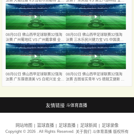
汰赛 大塘控股 VS 茂名市点都得 全场
汰赛 广东凤铝 VS 湛江八部科技 全场
录像
录像
08月03日 佛山西甲足球联赛32强淘
08月03日 佛山西甲足球联赛32强淘
汰赛 广州蜀地红 VS 广州戴拿模 全场
汰赛 三水乐民兴健力宝 VS 中国澳门
录像
澳科精英 全场录像
08月02日 佛山西甲足球联赛32强淘
08月02日 佛山西甲足球联赛32强淘
汰赛 广东葆德澳美 VS 白坭兴龙 全场
汰赛 吉图省实青年 VS 德兢艾捷斯 全
录像
场录像
友情链接
斗体育直播
网站地图
篮球直播
足球直播
足球新闻
足球录像
Copyright © 2026 . All Rights Reserved. 关于我们
斗体育直播
版权所有