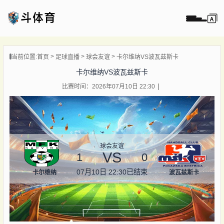
页
当前位置:
首页
足球直播
球会友谊
卡尔维纳VS波瓦兹斯卡
直播
卡尔维纳VS波瓦兹斯卡
直播
比赛时间：2026年07月10日 22:30
录像
新闻
球会友谊
VS
1
0
07月10日 22:30
已结束
卡尔维纳
波瓦兹斯卡