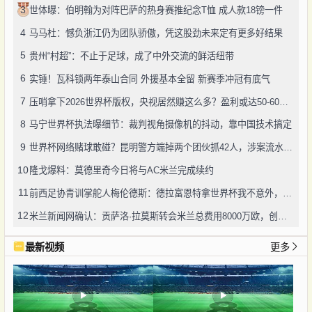
3
世体曝：伯明翰为对阵巴萨的热身赛推纪念T恤 成人款18镑一件
4
马马杜：憾负浙江仍为团队骄傲，凭这股劲未来定有更多好结果
5
贵州“村超”：不止于足球，成了中外交流的鲜活纽带
6
实锤！瓦科锁两年泰山合同 外援基本全留 新赛季冲冠有底气
7
压哨拿下2026世界杯版权，央视居然赚这么多？盈利或达50-60亿！
8
马宁世界杯执法曝细节：裁判视角摄像机的抖动，靠中国技术搞定
9
世界杯网络赌球敢碰？昆明警方端掉两个团伙抓42人，涉案流水超三千万
10
隆戈爆料：莫德里奇今日将与AC米兰完成续约
11
前西足协青训掌舵人梅伦德斯：德拉富恩特拿世界杯我不意外，他的上限没人说得清
12
米兰新闻网确认：贡萨洛·拉莫斯转会米兰总费用8000万欧，创队史转会纪录
最新视频
更多