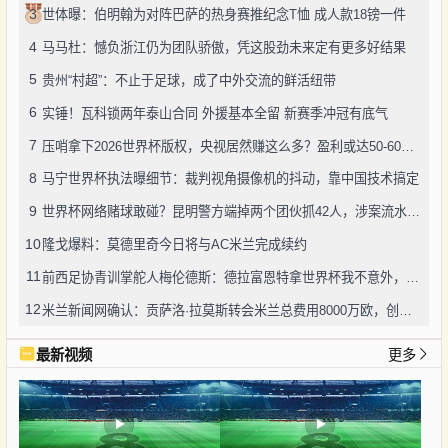
3
世体曝：伯明翰为对阵巴萨的热身赛推纪念T恤 成人款18镑一件
4
马马杜：憾负浙江仍为团队骄傲，凭这股劲未来定有更多好结果
5
贵州“村超”：不止于足球，成了中外交流的鲜活纽带
6
实锤！瓦科锁两年泰山合同 外援基本全留 新赛季冲冠有底气
7
压哨拿下2026世界杯版权，央视居然赚这么多？盈利或达50-60亿！
8
马宁世界杯执法曝细节：裁判视角摄像机的抖动，靠中国技术搞定
9
世界杯网络赌球敢碰？昆明警方端掉两个团伙抓42人，涉案流水超三千万
10
隆戈爆料：莫德里奇今日将与AC米兰完成续约
11
前西足协青训掌舵人梅伦德斯：德拉富恩特拿世界杯我不意外，他的上限没人说得清
12
米兰新闻网确认：贡萨洛·拉莫斯转会米兰总费用8000万欧，创队史转会纪录
最新视频
更多