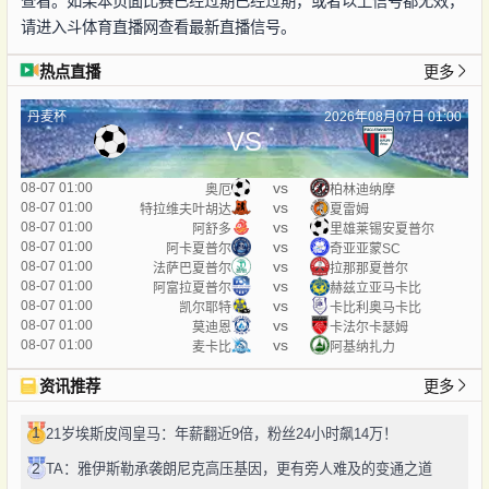
查看。如果本页面比赛已经过期已经过期，或者以上信号都无效，
请进入斗体育直播网查看最新直播信号。
热点直播
更多
丹麦杯
2026年08月07日 01:00
VS
vs
08-07 01:00
奥厄
柏林迪纳摩
vs
08-07 01:00
特拉维夫叶胡达
夏雷姆
vs
08-07 01:00
阿舒多
里雄莱锡安夏普尔
vs
08-07 01:00
阿卡夏普尔
奇亚亚蒙SC
vs
08-07 01:00
法萨巴夏普尔
拉那那夏普尔
vs
08-07 01:00
阿富拉夏普尔
赫兹立亚马卡比
vs
08-07 01:00
凯尔耶特
卡比利奥马卡比
vs
08-07 01:00
莫迪恩
卡法尔卡瑟姆
vs
08-07 01:00
麦卡比
阿基纳扎力
资讯推荐
更多
1
21岁埃斯皮闯皇马：年薪翻近9倍，粉丝24小时飙14万！
2
TA：雅伊斯勒承袭朗尼克高压基因，更有旁人难及的变通之道