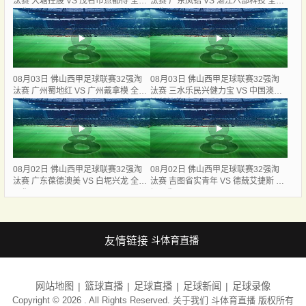
汰赛 大塘控股 VS 茂名市点都得 全场
汰赛 广东凤铝 VS 湛江八部科技 全场
录像
录像
08月03日 佛山西甲足球联赛32强淘
08月03日 佛山西甲足球联赛32强淘
汰赛 广州蜀地红 VS 广州戴拿模 全场
汰赛 三水乐民兴健力宝 VS 中国澳门
录像
澳科精英 全场录像
08月02日 佛山西甲足球联赛32强淘
08月02日 佛山西甲足球联赛32强淘
汰赛 广东葆德澳美 VS 白坭兴龙 全场
汰赛 吉图省实青年 VS 德兢艾捷斯 全
录像
场录像
友情链接
斗体育直播
网站地图
篮球直播
足球直播
足球新闻
足球录像
Copyright © 2026 . All Rights Reserved. 关于我们
斗体育直播
版权所有