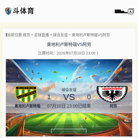
页
当前位置:
首页
足球直播
球会友谊
奥地利卢斯特瑙VS阿劳
直播
奥地利卢斯特瑙VS阿劳
直播
比赛时间：2026年07月10日 23:00
录像
新闻
球会友谊
VS
1
0
07月10日 23:00
已结束
奥地利卢斯特瑙
阿劳