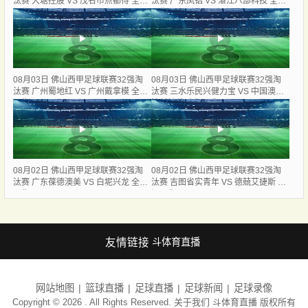
汰赛 大塘控股 VS 茂名市点都得 全场
汰赛 广东凤铝 VS 湛江八部科技 全场
录像
录像
08月03日 佛山西甲足球联赛32强淘
08月03日 佛山西甲足球联赛32强淘
汰赛 广州蜀地红 VS 广州戴拿模 全场
汰赛 三水乐民兴健力宝 VS 中国澳门
录像
澳科精英 全场录像
08月02日 佛山西甲足球联赛32强淘
08月02日 佛山西甲足球联赛32强淘
汰赛 广东葆德澳美 VS 白坭兴龙 全场
汰赛 吉图省实青年 VS 德兢艾捷斯 全
录像
场录像
友情链接
斗体育直播
网站地图
篮球直播
足球直播
足球新闻
足球录像
Copyright © 2026 . All Rights Reserved. 关于我们
斗体育直播
版权所有