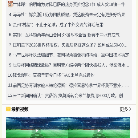
3
世体曝：伯明翰为对阵巴萨的热身赛推纪念T恤 成人款18镑一件
4
马马杜：憾负浙江仍为团队骄傲，凭这股劲未来定有更多好结果
5
贵州“村超”：不止于足球，成了中外交流的鲜活纽带
6
实锤！瓦科锁两年泰山合同 外援基本全留 新赛季冲冠有底气
7
压哨拿下2026世界杯版权，央视居然赚这么多？盈利或达50-60亿！
8
马宁世界杯执法曝细节：裁判视角摄像机的抖动，靠中国技术搞定
9
世界杯网络赌球敢碰？昆明警方端掉两个团伙抓42人，涉案流水超三千万
10
隆戈爆料：莫德里奇今日将与AC米兰完成续约
11
前西足协青训掌舵人梅伦德斯：德拉富恩特拿世界杯我不意外，他的上限没人说得清
12
米兰新闻网确认：贡萨洛·拉莫斯转会米兰总费用8000万欧，创队史转会纪录
最新视频
更多