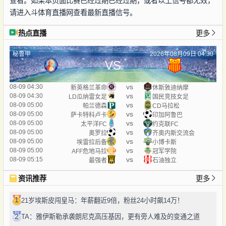
查看。如果本页面比赛已经过期已经过期，或者以上信号都无效，
请进入斗体育直播网查看最新直播信号。
热点直播
更多
秘鲁甲
2026年08月09日 04:30
VS
vs
08-09 04:30
新英格兰革命
休斯敦迪纳摩
vs
08-09 04:30
LD瓜纳雷女足
国民竞技女足
vs
08-09 05:00
帕兰德森
CD马拉松
vs
08-09 05:00
萨卡特科卢卡
印加阿鲁巴
vs
08-09 05:00
太平洋FC
约克联FC
vs
08-09 05:00
奥罗拉
齐奥内斯交流会
vs
08-09 05:00
埃雷拉后备
小博卡斯
vs
08-09 05:00
AFF危地马拉
冠军学院
vs
08-09 05:15
最强者
石油独立
资讯推荐
更多
1
21岁埃斯皮闯皇马：年薪翻近9倍，粉丝24小时飙14万！
2
TA：雅伊斯勒承袭朗尼克高压基因，更有旁人难及的变通之道