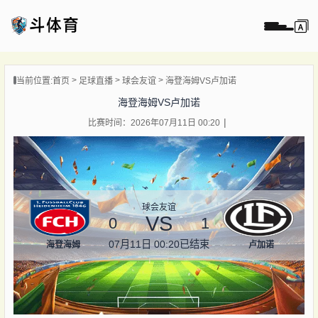
页
当前位置:
首页
足球直播
球会友谊
海登海姆VS卢加诺
直播
海登海姆VS卢加诺
直播
比赛时间：2026年07月11日 00:20
录像
新闻
球会友谊
VS
0
1
07月11日 00:20
已结束
海登海姆
卢加诺