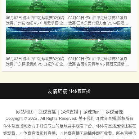
08月03日 佛山西甲足球联赛32强淘
08月03日 佛山西甲足球联赛32强淘
汰赛 广州蜀地红 VS 广州戴拿模 全场
汰赛 三水乐民兴健力宝 VS 中国澳门
录像
澳科精英 全场录像
08月02日 佛山西甲足球联赛32强淘
08月02日 佛山西甲足球联赛32强淘
汰赛 广东葆德澳美 VS 白坭兴龙 全场
汰赛 吉图省实青年 VS 德兢艾捷斯 全
录像
场录像
友情链接
斗体育直播
网站地图
篮球直播
足球直播
足球新闻
足球录像
Copyright © 2026 . All Rights Reserved. 关于我们
斗体育直播
版权所有
斗体育直播网致力于打造专业的足球赛事观看平台，斗体育直播足球比赛在
线观看，斗体育高清视频直播，斗体育直播无需插件即可收看。所有直播信