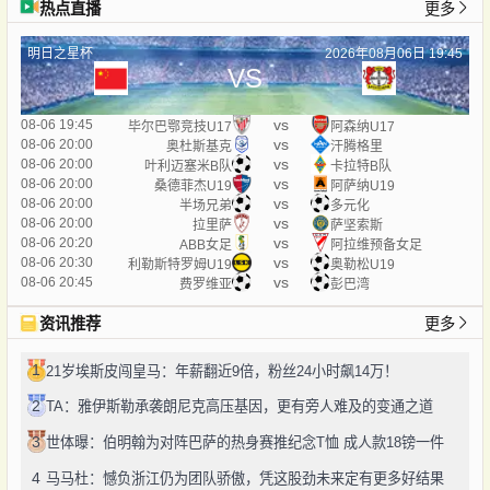
热点直播
更多
明日之星杯
2026年08月06日 19:45
VS
vs
08-06 19:45
毕尔巴鄂竞技U17
阿森纳U17
vs
08-06 20:00
奥杜斯基克
汗腾格里
vs
08-06 20:00
叶利迈塞米B队
卡拉特B队
vs
08-06 20:00
桑德菲杰U19
阿萨纳U19
vs
08-06 20:00
半场兄弟
多元化
vs
08-06 20:00
拉里萨
萨坚索斯
vs
08-06 20:20
ABB女足
阿拉维预备女足
vs
08-06 20:30
利勒斯特罗姆U19
奥勒松U19
vs
08-06 20:45
费罗维亚
彭巴湾
资讯推荐
更多
1
21岁埃斯皮闯皇马：年薪翻近9倍，粉丝24小时飙14万！
2
TA：雅伊斯勒承袭朗尼克高压基因，更有旁人难及的变通之道
3
世体曝：伯明翰为对阵巴萨的热身赛推纪念T恤 成人款18镑一件
4
马马杜：憾负浙江仍为团队骄傲，凭这股劲未来定有更多好结果