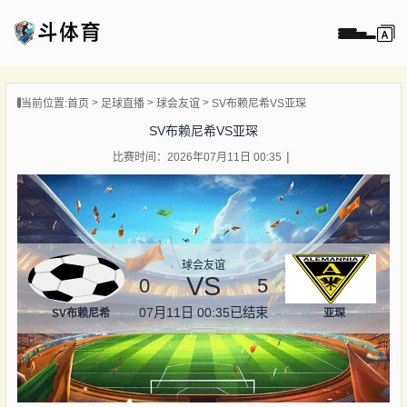
页
当前位置:
首页
足球直播
球会友谊
SV布赖尼希VS亚琛
直播
SV布赖尼希VS亚琛
直播
比赛时间：2026年07月11日 00:35
录像
新闻
球会友谊
VS
0
5
07月11日 00:35
已结束
SV布赖尼希
亚琛