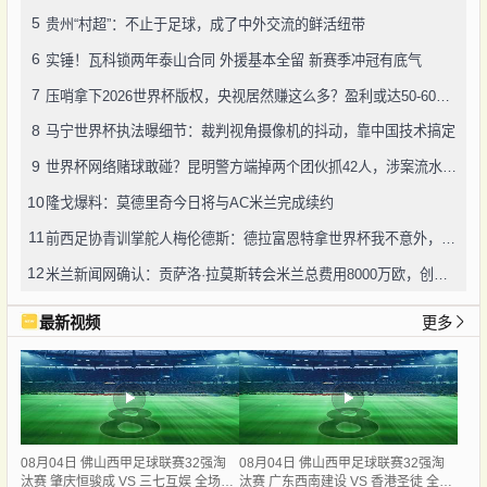
5
贵州“村超”：不止于足球，成了中外交流的鲜活纽带
6
实锤！瓦科锁两年泰山合同 外援基本全留 新赛季冲冠有底气
7
压哨拿下2026世界杯版权，央视居然赚这么多？盈利或达50-60亿！
8
马宁世界杯执法曝细节：裁判视角摄像机的抖动，靠中国技术搞定
9
世界杯网络赌球敢碰？昆明警方端掉两个团伙抓42人，涉案流水超三千万
10
隆戈爆料：莫德里奇今日将与AC米兰完成续约
11
前西足协青训掌舵人梅伦德斯：德拉富恩特拿世界杯我不意外，他的上限没人说得清
12
米兰新闻网确认：贡萨洛·拉莫斯转会米兰总费用8000万欧，创队史转会纪录
最新视频
更多
08月04日 佛山西甲足球联赛32强淘
08月04日 佛山西甲足球联赛32强淘
汰赛 肇庆恒骏成 VS 三七互娱 全场录
汰赛 广东西南建设 VS 香港圣徒 全场