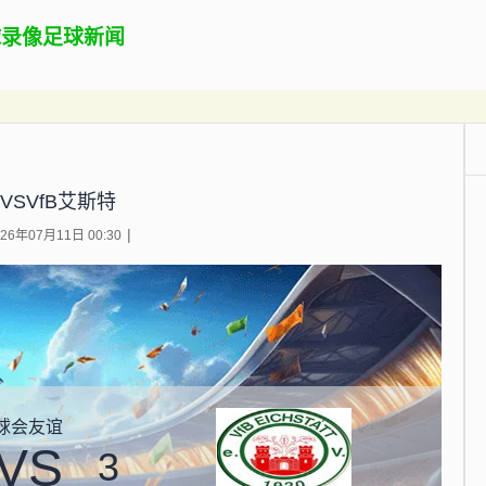
球录像
足球新闻
VSVfB艾斯特
6年07月11日 00:30
球会友谊
VS
3