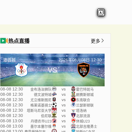
热点直播
更多
澳首超
2026年08月08日 12:30
VS
08-08 12:30
vs
金布洛治狮队
霍巴特斑马
08-08 12:30
vs
德文波特城
朗赛斯顿城
08-08 12:30
vs
尤立维斯图尼
东南联合
08-08 12:30
vs
格莱诺基骑士
兰瑟斯顿联
08-08 12:30
vs
塔斯马尼亚大学
塔洛纳
08-08 12:30
vs
伯尼联
北部流浪
08-08 13:00
vs
丹德农市U23
休城U23
08-08 13:00
vs
墨尔本塞尔维
北部吉隆勇士
08-08 13:00
vs
费雷曼特尔市女足
珀斯SC女足