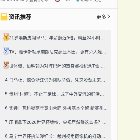
资讯推荐
更多
1
21岁埃斯皮闯皇马：年薪翻近9倍，粉丝24小时飙14万！
2
TA：雅伊斯勒承袭朗尼克高压基因，更有旁人难及的变通之道
3
世体曝：伯明翰为对阵巴萨的热身赛推纪念T恤 成人款18镑一件
4
马马杜：憾负浙江仍为团队骄傲，凭这股劲未来定有更多好结果
5
贵州“村超”：不止于足球，成了中外交流的鲜活纽带
6
实锤！瓦科锁两年泰山合同 外援基本全留 新赛季冲冠有底气
7
压哨拿下2026世界杯版权，央视居然赚这么多？盈利或达50-60亿！
8
马宁世界杯执法曝细节：裁判视角摄像机的抖动，靠中国技术搞定