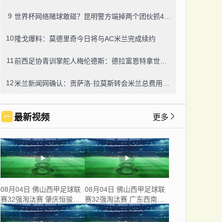
9
世界杯网络赌球敢碰？昆明警方端掉两个团伙抓42人，涉案流水超三千万
10
隆戈爆料：莫德里奇今日将与AC米兰完成续约
11
前西足协青训掌舵人梅伦德斯：德拉富恩特拿世界杯我不意外，他的上限没人说得清
12
米兰新闻网确认：贡萨洛·拉莫斯转会米兰总费用8000万欧，创队史转会纪录
最新视频
更多
08月04日 佛山西甲足球联
08月04日 佛山西甲足球联
赛32强淘汰赛 肇庆恒骏成
赛32强淘汰赛 广东西南建
VS 三七互娱 全场录像
设 VS 香港圣徒 全场录像