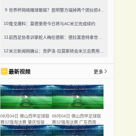
9
世界杯网络赌球敢碰？昆明警方端掉两个团伙抓42人，涉案流水超三千万
10
隆戈爆料：莫德里奇今日将与AC米兰完成续约
11
前西足协青训掌舵人梅伦德斯：德拉富恩特拿世界杯我不意外，他的上限没人说得清
12
米兰新闻网确认：贡萨洛·拉莫斯转会米兰总费用8000万欧，创队史转会纪录
最新视频
更多
08月04日 佛山西甲足球联
08月04日 佛山西甲足球联
赛32强淘汰赛 肇庆恒骏成
赛32强淘汰赛 广东西南建
VS 三七互娱 全场录像
设 VS 香港圣徒 全场录像