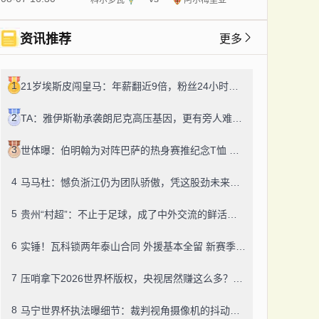
资讯推荐
更多
1
21岁埃斯皮闯皇马：年薪翻近9倍，粉丝24小时飙14万！
2
TA：雅伊斯勒承袭朗尼克高压基因，更有旁人难及的变通之道
3
世体曝：伯明翰为对阵巴萨的热身赛推纪念T恤 成人款18镑一件
4
马马杜：憾负浙江仍为团队骄傲，凭这股劲未来定有更多好结果
5
贵州“村超”：不止于足球，成了中外交流的鲜活纽带
6
实锤！瓦科锁两年泰山合同 外援基本全留 新赛季冲冠有底气
7
压哨拿下2026世界杯版权，央视居然赚这么多？盈利或达50-60亿！
8
马宁世界杯执法曝细节：裁判视角摄像机的抖动，靠中国技术搞定