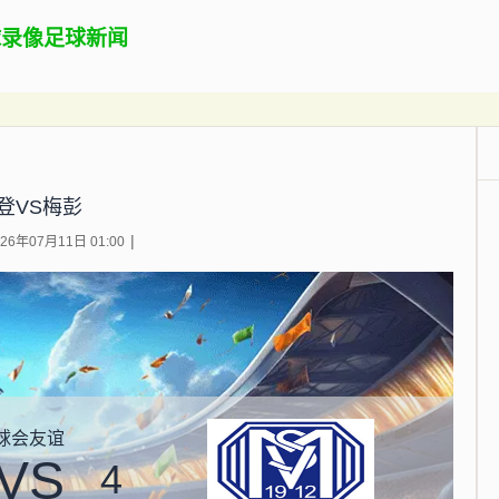
球录像
足球新闻
登VS梅彭
6年07月11日 01:00
球会友谊
VS
4