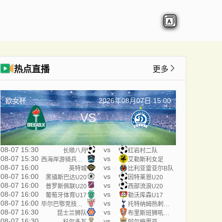
热点直播
更多
欧女杯
2026年08月07日 15:00
VS
08-07 15:30
vs
长顺八月
红岩村二队
08-07 15:30
vs
西海岸游骑兵女足
艾勒斯利女足
08-07 16:00
vs
英特城
比利亚雷亚尔B队
08-07 16:00
vs
黑镇斯巴达U20
因特莱恩U20
08-07 16:00
vs
普罗斯佩联U20
西部流浪U20
08-07 16:00
vs
葡萄牙体育U17
勒沃库森U17
08-07 16:00
vs
毕尔巴鄂竞技U17
托特纳姆热刺U17
08-07 16:30
vs
昆士兰狮队
布里斯班狮吼青年队
08-07 16:30
vs
科尔多瓦
阿尔梅里亚