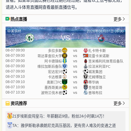
查看。如果本页面比赛已经过期已经过期，或者以上信号都无效，
请进入斗体育直播网查看最新直播信号。
热点直播
更多
中美俱杯
2026年08月07日 09:00
VS
vs
08-07 09:00
多拉多斯
扎卡特卡斯
vs
08-07 09:00
哥达拿查拉大学
克雷卡米诺斯
vs
08-07 09:00
阿卡德锦标
圣米格利托体育后备队
vs
08-07 09:00
维拉加斯后备队
拉法米利亚FC
vs
08-07 09:00
宏达宏兴
城发集团
vs
08-07 09:10
卡达根拿
尤姆博独立
vs
08-07 09:10
奥斯汀FC
蒂华纳
vs
08-07 10:00
墨西哥美洲
圣地亚哥
vs
08-07 10:30
波特兰伐木者
普埃布拉
资讯推荐
更多
1
21岁埃斯皮闯皇马：年薪翻近9倍，粉丝24小时飙14万！
2
TA：雅伊斯勒承袭朗尼克高压基因，更有旁人难及的变通之道