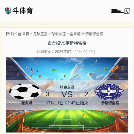
页
当前位置:
首页
足球直播
球会友谊
霍舍姆VS伊斯特雷格
直播
霍舍姆VS伊斯特雷格
直播
比赛时间：2026年07月11日 02:45
录像
新闻
球会友谊
VS
3
2
07月11日 02:45
已结束
霍舍姆
伊斯特雷格