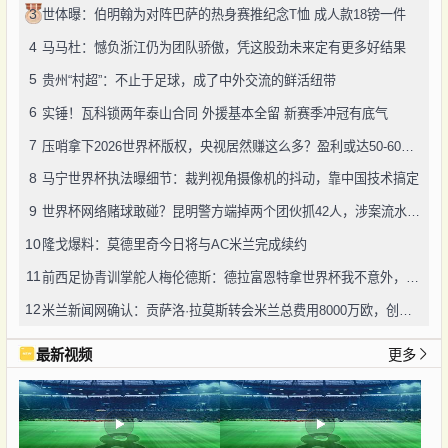
3
世体曝：伯明翰为对阵巴萨的热身赛推纪念T恤 成人款18镑一件
4
马马杜：憾负浙江仍为团队骄傲，凭这股劲未来定有更多好结果
5
贵州“村超”：不止于足球，成了中外交流的鲜活纽带
6
实锤！瓦科锁两年泰山合同 外援基本全留 新赛季冲冠有底气
7
压哨拿下2026世界杯版权，央视居然赚这么多？盈利或达50-60亿！
8
马宁世界杯执法曝细节：裁判视角摄像机的抖动，靠中国技术搞定
9
世界杯网络赌球敢碰？昆明警方端掉两个团伙抓42人，涉案流水超三千万
10
隆戈爆料：莫德里奇今日将与AC米兰完成续约
11
前西足协青训掌舵人梅伦德斯：德拉富恩特拿世界杯我不意外，他的上限没人说得清
12
米兰新闻网确认：贡萨洛·拉莫斯转会米兰总费用8000万欧，创队史转会纪录
最新视频
更多