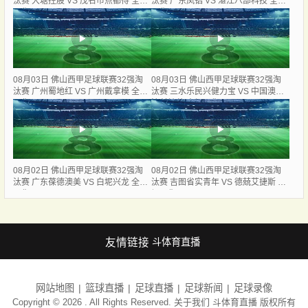
汰赛 大塘控股 VS 茂名市点都得 全场
汰赛 广东凤铝 VS 湛江八部科技 全场
录像
录像
08月03日 佛山西甲足球联赛32强淘
08月03日 佛山西甲足球联赛32强淘
汰赛 广州蜀地红 VS 广州戴拿模 全场
汰赛 三水乐民兴健力宝 VS 中国澳门
录像
澳科精英 全场录像
08月02日 佛山西甲足球联赛32强淘
08月02日 佛山西甲足球联赛32强淘
汰赛 广东葆德澳美 VS 白坭兴龙 全场
汰赛 吉图省实青年 VS 德兢艾捷斯 全
录像
场录像
友情链接
斗体育直播
网站地图
篮球直播
足球直播
足球新闻
足球录像
Copyright © 2026 . All Rights Reserved. 关于我们
斗体育直播
版权所有