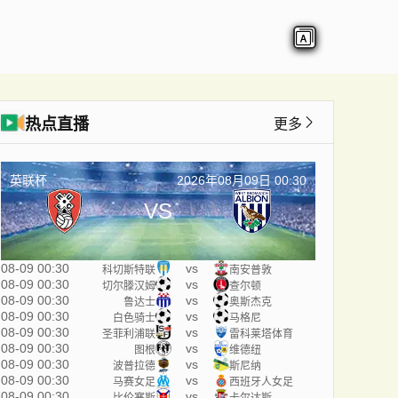
热点直播
更多
英联杯
2026年08月09日 00:30
VS
08-09 00:30
vs
科切斯特联
南安普敦
08-09 00:30
vs
切尔滕汉姆
查尔顿
08-09 00:30
vs
鲁达士
奥斯杰克
08-09 00:30
vs
白色骑士
马格尼
08-09 00:30
vs
圣菲利浦联
雷科莱塔体育
08-09 00:30
vs
图根
维德纽
08-09 00:30
vs
波普拉德
斯尼纳
08-09 00:30
vs
马赛女足
西班牙人女足
08-09 00:30
vs
比伦塞斯
卡尔达斯