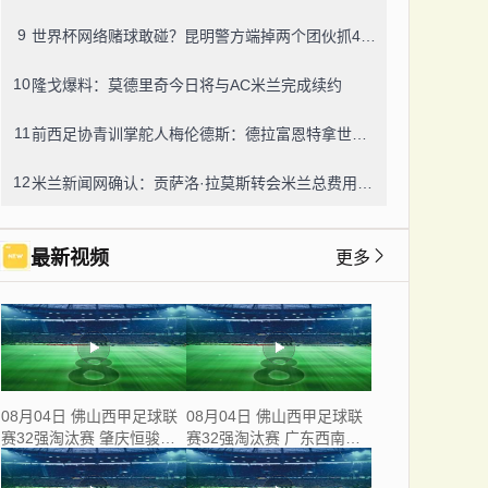
9
世界杯网络赌球敢碰？昆明警方端掉两个团伙抓42人，涉案流水超三千万
10
隆戈爆料：莫德里奇今日将与AC米兰完成续约
11
前西足协青训掌舵人梅伦德斯：德拉富恩特拿世界杯我不意外，他的上限没人说得清
12
米兰新闻网确认：贡萨洛·拉莫斯转会米兰总费用8000万欧，创队史转会纪录
最新视频
更多
08月04日 佛山西甲足球联
08月04日 佛山西甲足球联
赛32强淘汰赛 肇庆恒骏成
赛32强淘汰赛 广东西南建
VS 三七互娱 全场录像
设 VS 香港圣徒 全场录像