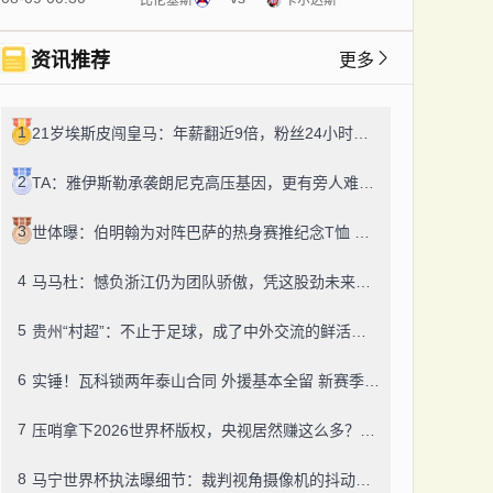
资讯推荐
更多
1
21岁埃斯皮闯皇马：年薪翻近9倍，粉丝24小时飙14万！
2
TA：雅伊斯勒承袭朗尼克高压基因，更有旁人难及的变通之道
3
世体曝：伯明翰为对阵巴萨的热身赛推纪念T恤 成人款18镑一件
4
马马杜：憾负浙江仍为团队骄傲，凭这股劲未来定有更多好结果
5
贵州“村超”：不止于足球，成了中外交流的鲜活纽带
6
实锤！瓦科锁两年泰山合同 外援基本全留 新赛季冲冠有底气
7
压哨拿下2026世界杯版权，央视居然赚这么多？盈利或达50-60亿！
8
马宁世界杯执法曝细节：裁判视角摄像机的抖动，靠中国技术搞定