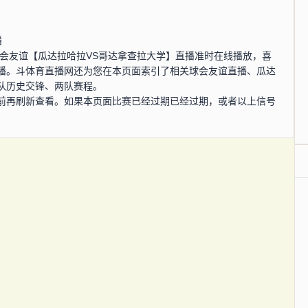
播
0分，球会友谊【瓜达拉哈拉VS哥达拿查拉大学】直播准时在线播放，喜
播。斗体育直播网还为您在本页面索引了相关球会友谊直播、瓜达
队历史交锋、两队赛程。
前再刷新查看。如果本页面比赛已经过期已经过期，或者以上信号