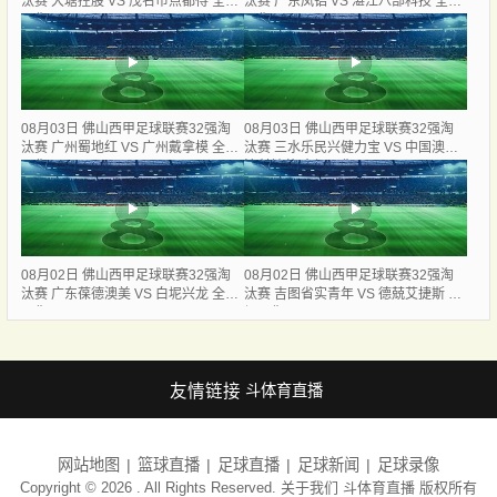
汰赛 大塘控股 VS 茂名市点都得 全场
汰赛 广东凤铝 VS 湛江八部科技 全场
录像
录像
08月03日 佛山西甲足球联赛32强淘
08月03日 佛山西甲足球联赛32强淘
汰赛 广州蜀地红 VS 广州戴拿模 全场
汰赛 三水乐民兴健力宝 VS 中国澳门
录像
澳科精英 全场录像
08月02日 佛山西甲足球联赛32强淘
08月02日 佛山西甲足球联赛32强淘
汰赛 广东葆德澳美 VS 白坭兴龙 全场
汰赛 吉图省实青年 VS 德兢艾捷斯 全
录像
场录像
友情链接
斗体育直播
网站地图
篮球直播
足球直播
足球新闻
足球录像
Copyright © 2026 . All Rights Reserved. 关于我们
斗体育直播
版权所有