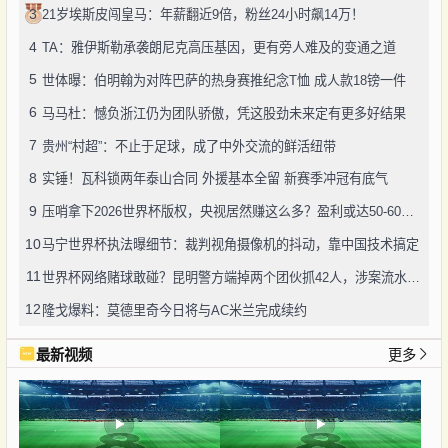
3
21岁埃斯皮闯皇马：年薪翻近9倍，粉丝24小时飙14万！
4
TA：雅伊斯勒承袭朗尼克高压基因，更有旁人难及的变通之道
5
世体曝：伯明翰为对阵巴萨的热身赛推纪念T恤 成人款18镑一件
6
马马杜：憾负浙江仍为团队骄傲，凭这股劲未来定有更多好结果
7
贵州“村超”：不止于足球，成了中外交流的鲜活纽带
8
实锤！瓦科锁两年泰山合同 外援基本全留 新赛季冲冠有底气
9
压哨拿下2026世界杯版权，央视居然赚这么多？盈利或达50-60亿！
10
马宁世界杯执法曝细节：裁判视角摄像机的抖动，靠中国技术搞定
11
世界杯网络赌球敢碰？昆明警方端掉两个团伙抓42人，涉案流水超三千万
12
隆戈爆料：莫德里奇今日将与AC米兰完成续约
最新视频
更多