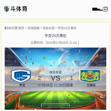
页
当前位置:
首页
足球直播
球会友谊
亨克VS贝弗伦
直播
亨克VS贝弗伦
直播
比赛时间：2026年07月08日 21:00
录像
新闻
球会友谊
VS
2
1
07月08日 21:00
已结束
亨克
贝弗伦