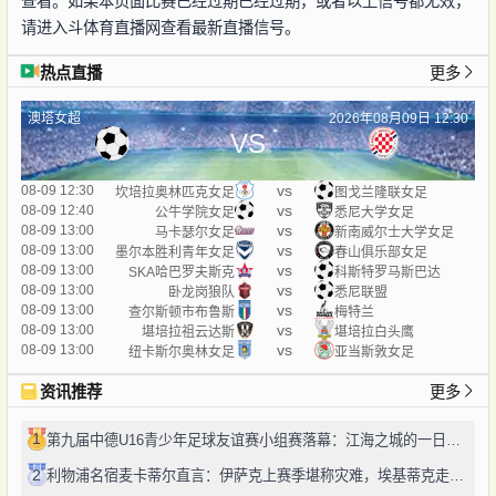
查看。如果本页面比赛已经过期已经过期，或者以上信号都无效，
请进入斗体育直播网查看最新直播信号。
热点直播
更多
澳塔女超
2026年08月09日 12:30
VS
vs
08-09 12:30
坎培拉奥林匹克女足
图戈兰隆联女足
vs
08-09 12:40
公牛学院女足
悉尼大学女足
vs
08-09 13:00
马卡瑟尔女足
新南威尔士大学女足
vs
08-09 13:00
墨尔本胜利青年女足
春山俱乐部女足
vs
08-09 13:00
SKA哈巴罗夫斯克
科斯特罗马斯巴达
vs
08-09 13:00
卧龙岗狼队
悉尼联盟
vs
08-09 13:00
查尔斯顿市布鲁斯
梅特兰
vs
08-09 13:00
堪培拉祖云达斯
堪培拉白头鹰
vs
08-09 13:00
纽卡斯尔奥林女足
亚当斯敦女足
资讯推荐
更多
1
第九届中德U16青少年足球友谊赛小组赛落幕：江海之城的一日绿茵鏖战
2
利物浦名宿麦卡蒂尔直言：伊萨克上赛季堪称灾难，埃基蒂克走红挫伤其自尊