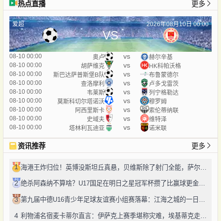
热点直播
更多
爱超
2026年08月10日 00:00
VS
vs
08-10 00:00
奥卢
赫尔辛基
vs
08-10 00:00
胡萨维克
HK科帕沃格
vs
08-10 00:00
斯巴达萨普斯堡B队
布鲁蒙德尔
vs
08-10 00:00
查洛摩利
卢多戈雷茨
vs
08-10 00:00
韦莱斯
列宁格勒达
vs
08-10 00:00
莫斯科切尔塔诺沃
穆罗姆
vs
08-10 00:00
阿西里斯卡
索伦蒂纳联
vs
08-10 00:00
史域夫
维特泽
vs
08-10 00:00
塔林利瓦迪亚
诺米联
资讯推荐
更多
1
海港王炸归位！英博没斯坦丘真悬，贝维斯除了射门全能，萨尔瓦多太对味
2
绝杀阿森纳不算啥？U17国足在明日之星冠军杯攒了比赢球更金的成长
3
第九届中德U16青少年足球友谊赛小组赛落幕：江海之城的一日绿茵鏖战
4
利物浦名宿麦卡蒂尔直言：伊萨克上赛季堪称灾难，埃基蒂克走红挫伤其自尊