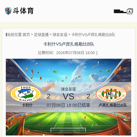
页
当前位置:
首页
足球直播
球会友谊
卡利什VS卢宾扎格勒比B队
直播
卡利什VS卢宾扎格勒比B队
直播
比赛时间：2026年07月08日 18:00
录像
新闻
球会友谊
VS
2
2
07月08日 18:00
已结束
卡利什
卢宾扎格勒比B队