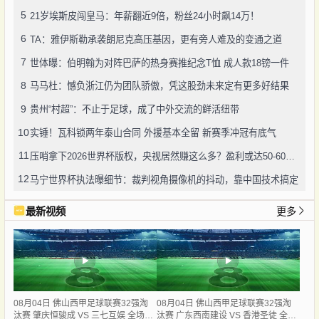
5
21岁埃斯皮闯皇马：年薪翻近9倍，粉丝24小时飙14万！
6
TA：雅伊斯勒承袭朗尼克高压基因，更有旁人难及的变通之道
7
世体曝：伯明翰为对阵巴萨的热身赛推纪念T恤 成人款18镑一件
8
马马杜：憾负浙江仍为团队骄傲，凭这股劲未来定有更多好结果
9
贵州“村超”：不止于足球，成了中外交流的鲜活纽带
10
实锤！瓦科锁两年泰山合同 外援基本全留 新赛季冲冠有底气
11
压哨拿下2026世界杯版权，央视居然赚这么多？盈利或达50-60亿！
12
马宁世界杯执法曝细节：裁判视角摄像机的抖动，靠中国技术搞定
最新视频
更多
08月04日 佛山西甲足球联赛32强淘
08月04日 佛山西甲足球联赛32强淘
汰赛 肇庆恒骏成 VS 三七互娱 全场录
汰赛 广东西南建设 VS 香港圣徒 全场