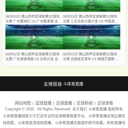
08月03日 佛山西甲足球联赛32强淘
08月03日 佛山西甲足球联赛32强淘
汰赛 广州蜀地红 VS 广州戴拿模 全场
汰赛 三水乐民兴健力宝 VS 中国澳门
录像
澳科精英 全场录像
08月02日 佛山西甲足球联赛32强淘
08月02日 佛山西甲足球联赛32强淘
汰赛 广东葆德澳美 VS 白坭兴龙 全场
汰赛 吉图省实青年 VS 德兢艾捷斯 全
录像
场录像
友情链接
斗体育直播
网站地图
篮球直播
足球直播
足球新闻
足球录像
Copyright © 2026 . All Rights Reserved. 关于我们
斗体育直播
版权所有
斗体育直播网致力于打造专业的足球赛事观看平台，斗体育直播足球比赛在
线观看，斗体育高清视频直播，斗体育直播无需插件即可收看。所有直播信