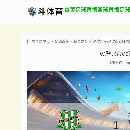
首页
足球直播
篮球直播
足
当前位置:
首页
足球直播
球会友谊
W.登比察VS波贡索科
W.登比察V
比赛时间：202
1