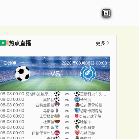
热点直播
更多
爱沙甲
2026年08月08日 00:00
VS
08-08 00:00
vs
莫斯科迪纳摩青年队
莫斯科火车头青年队
08-08 00:00
vs
奥帕瓦
卡列度
08-08 00:00
vs
亚特兰提斯
拉迪恩雷帕斯
08-08 00:00
vs
乌斯季
切斯卡阿森纳
08-08 00:00
vs
库雷撒勒
哈留足球学院
08-08 00:00
vs
杜库拉
哈纳卡
08-08 00:00
vs
维拉斯姆
济斯科夫
08-08 00:00
vs
纽伦堡青年队
布赫巴赫
08-08 00:00
vs
奇芬
普拉尼