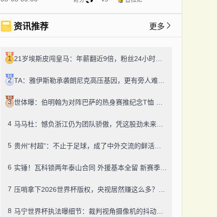
资讯推荐
更多
1
21岁埃斯皮闯皇马：年薪翻近9倍，粉丝24小时飙14万！
2
TA：雅伊斯勒承袭朗尼克高压基因，更有旁人难及的变通之道
3
世体曝：伯明翰为对阵巴萨的热身赛推纪念T恤 成人款18镑一件
4
马马杜：憾负浙江仍为团队骄傲，凭这股劲未来定有更多好结果
5
贵州“村超”：不止于足球，成了中外交流的鲜活纽带
6
实锤！瓦科锁两年泰山合同 外援基本全留 新赛季冲冠有底气
7
压哨拿下2026世界杯版权，央视居然赚这么多？盈利或达50-60亿！
8
马宁世界杯执法曝细节：裁判视角摄像机的抖动，靠中国技术搞定