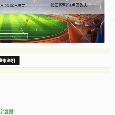
波贡索科尔卢巴佐夫
日 23:00
已结束
赛事说明
字直播