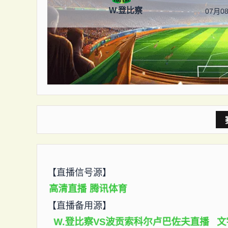
W.登比察
07月08
【直播信号源】
高清直播
腾讯体育
【直播备用源】
W.登比察VS波贡索科尔卢巴佐夫直播
文