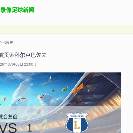
球录像
足球新闻
尔卢巴佐夫
S波贡索科尔卢巴佐夫
6年07月08日 23:00
球会友谊
VS
1