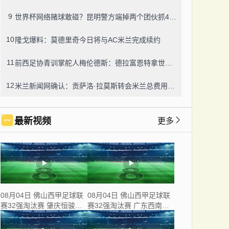
9
世界杯网络赌球敢碰？昆明警方端掉两个团伙抓42人，涉案流水超三千万
10
隆戈爆料：莫德里奇今日将与AC米兰完成续约
11
前西足协青训掌舵人梅伦德斯：德拉富恩特拿世界杯我不意外，他的上限没人说得清
12
米兰新闻网确认：贡萨洛·拉莫斯转会米兰总费用8000万欧，创队史转会纪录
最新视频
更多
08月04日 佛山西甲足球联
08月04日 佛山西甲足球联
赛32强淘汰赛 肇庆恒骏成
赛32强淘汰赛 广东西南建
VS 三七互娱 全场录像
设 VS 香港圣徒 全场录像