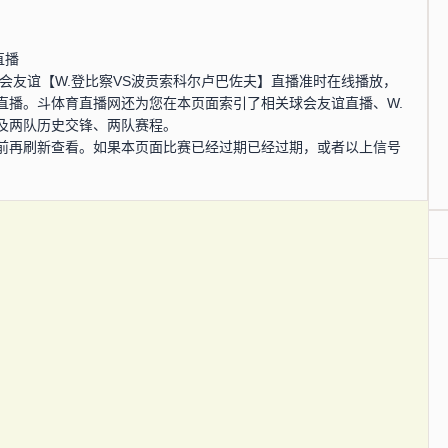
直播
分，球会友谊【W.登比察VS波贡索科尔卢巴佐夫】直播准时在线播放，
直播。斗体育直播网还为您在本页面索引了相关球会友谊直播、W.
及两队历史交锋、两队赛程。
前再刷新查看。如果本页面比赛已经过期已经过期，或者以上信号