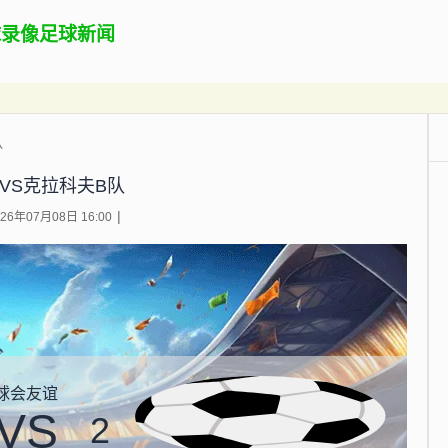
球录像
足球新闻
队
VS克拉科夫B队
6年07月08日 16:00
球会友谊
VS
2