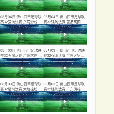
08月04日 佛山西甲足球联
08月04日 佛山西甲足球联
赛32强淘汰赛 贪玩游戏 VS
赛32强淘汰赛 藝品高國際
美的薪火 全场录像
VS 湛江狂狼·粵辉能源 全
场录像
08月03日 佛山西甲足球联
08月03日 佛山西甲足球联
赛32强淘汰赛 广州求信 VS
赛32强淘汰赛 广东客家青
顺德新青年 全场录像
年 VS 广州英华思力U17 全
场录像
08月03日 佛山西甲足球联
08月03日 佛山西甲足球联
赛32强淘汰赛 大塘控股 VS
赛32强淘汰赛 广东凤铝 VS
茂名市点都得 全场录像
湛江八部科技 全场录像