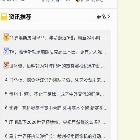
资讯推荐
更多
1
21岁埃斯皮闯皇马：年薪翻近9倍，粉丝24小时飙14万！
2
TA：雅伊斯勒承袭朗尼克高压基因，更有旁人难及的变通之道
3
世体曝：伯明翰为对阵巴萨的热身赛推纪念T恤 成人款18镑一件
4
马马杜：憾负浙江仍为团队骄傲，凭这股劲未来定有更多好结果
5
贵州“村超”：不止于足球，成了中外交流的鲜活纽带
6
实锤！瓦科锁两年泰山合同 外援基本全留 新赛季冲冠有底气
7
压哨拿下2026世界杯版权，央视居然赚这么多？盈利或达50-60亿！
8
马宁世界杯执法曝细节：裁判视角摄像机的抖动，靠中国技术搞定