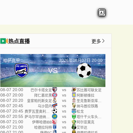
热点直播
更多
哈萨克甲
2026年08月07日 20:00
VS
08-07 20:00
vs
巴尔卡塔女足
苏比雅可联女足
08-07 20:00
vs
拜仁慕尼黑
阿斯顿维拉
08-07 20:20
vs
皇家帕托斯女足
圣克鲁斯亚库巴女足
08-07 20:45
vs
马沙昆内
纳马普拉铁路
08-07 20:45
vs
费罗瓦里奥利欣加
松戈
08-07 20:55
vs
萨马尔罕迪纳摩女足
塔什干火车头女足
08-07 21:00
vs
伊蒂哈德IBB
阿尔亚莫克
08-07 21:00
vs
哈德拉玛特
艾毕达
08-07 21:00
vs
萨德FC
伊蒂哈德拉毛