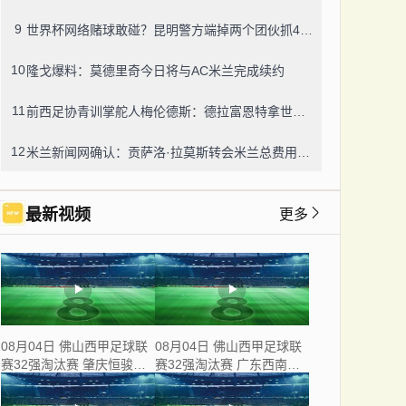
9
世界杯网络赌球敢碰？昆明警方端掉两个团伙抓42人，涉案流水超三千万
10
隆戈爆料：莫德里奇今日将与AC米兰完成续约
11
前西足协青训掌舵人梅伦德斯：德拉富恩特拿世界杯我不意外，他的上限没人说得清
12
米兰新闻网确认：贡萨洛·拉莫斯转会米兰总费用8000万欧，创队史转会纪录
最新视频
更多
08月04日 佛山西甲足球联
08月04日 佛山西甲足球联
赛32强淘汰赛 肇庆恒骏成
赛32强淘汰赛 广东西南建
VS 三七互娱 全场录像
设 VS 香港圣徒 全场录像