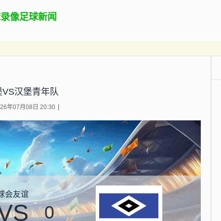
球录像
足球新闻
堡VS汉堡青年队
6年07月08日 20:30
球会友谊
VS
0