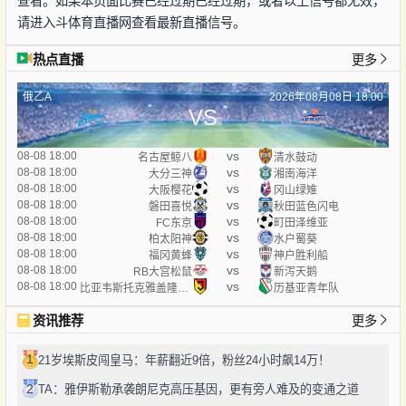
查看。如果本页面比赛已经过期已经过期，或者以上信号都无效，
请进入斗体育直播网查看最新直播信号。
热点直播
更多
俄乙A
2026年08月08日 18:00
VS
vs
08-08 18:00
名古屋鲸八
清水鼓动
vs
08-08 18:00
大分三神
湘南海洋
vs
08-08 18:00
大阪樱花
冈山绿雉
vs
08-08 18:00
磐田喜悦
秋田蓝色闪电
vs
08-08 18:00
FC东京
町田泽维亚
vs
08-08 18:00
柏太阳神
水户蜀葵
vs
08-08 18:00
福冈黄蜂
神户胜利船
vs
08-08 18:00
RB大宫松鼠
新泻天鹅
vs
08-08 18:00
比亚韦斯托克雅盖隆青年队
历基亚青年队
资讯推荐
更多
1
21岁埃斯皮闯皇马：年薪翻近9倍，粉丝24小时飙14万！
2
TA：雅伊斯勒承袭朗尼克高压基因，更有旁人难及的变通之道