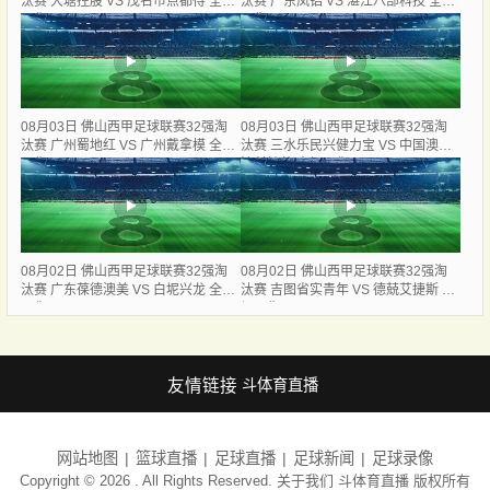
汰赛 大塘控股 VS 茂名市点都得 全场
汰赛 广东凤铝 VS 湛江八部科技 全场
录像
录像
08月03日 佛山西甲足球联赛32强淘
08月03日 佛山西甲足球联赛32强淘
汰赛 广州蜀地红 VS 广州戴拿模 全场
汰赛 三水乐民兴健力宝 VS 中国澳门
录像
澳科精英 全场录像
08月02日 佛山西甲足球联赛32强淘
08月02日 佛山西甲足球联赛32强淘
汰赛 广东葆德澳美 VS 白坭兴龙 全场
汰赛 吉图省实青年 VS 德兢艾捷斯 全
录像
场录像
友情链接
斗体育直播
网站地图
篮球直播
足球直播
足球新闻
足球录像
Copyright © 2026 . All Rights Reserved. 关于我们
斗体育直播
版权所有