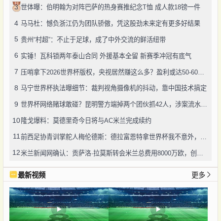
3
世体曝：伯明翰为对阵巴萨的热身赛推纪念T恤 成人款18镑一件
4
马马杜：憾负浙江仍为团队骄傲，凭这股劲未来定有更多好结果
5
贵州“村超”：不止于足球，成了中外交流的鲜活纽带
6
实锤！瓦科锁两年泰山合同 外援基本全留 新赛季冲冠有底气
7
压哨拿下2026世界杯版权，央视居然赚这么多？盈利或达50-60亿！
8
马宁世界杯执法曝细节：裁判视角摄像机的抖动，靠中国技术搞定
9
世界杯网络赌球敢碰？昆明警方端掉两个团伙抓42人，涉案流水超三千万
10
隆戈爆料：莫德里奇今日将与AC米兰完成续约
11
前西足协青训掌舵人梅伦德斯：德拉富恩特拿世界杯我不意外，他的上限没人说得清
12
米兰新闻网确认：贡萨洛·拉莫斯转会米兰总费用8000万欧，创队史转会纪录
最新视频
更多