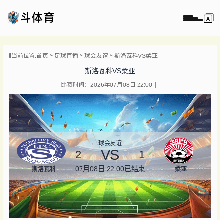
页
当前位置:
首页
足球直播
球会友谊
斯洛瓦科VS柔亚
直播
斯洛瓦科VS柔亚
直播
比赛时间：2026年07月08日 22:00
录像
新闻
球会友谊
VS
2
1
07月08日 22:00
已结束
斯洛瓦科
柔亚