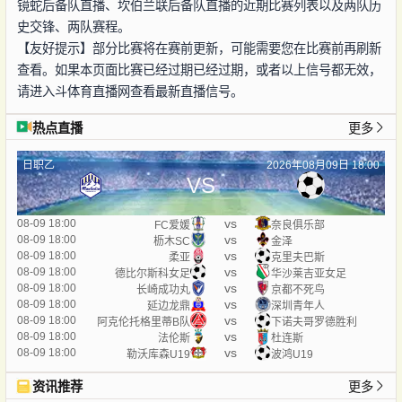
镜蛇后备队直播、坎伯兰联后备队直播的近期比赛列表以及两队历
史交锋、两队赛程。
【友好提示】部分比赛将在赛前更新，可能需要您在比赛前再刷新
查看。如果本页面比赛已经过期已经过期，或者以上信号都无效，
请进入斗体育直播网查看最新直播信号。
热点直播
更多
日职乙
2026年08月09日 18:00
VS
vs
08-09 18:00
FC爱媛
奈良俱乐部
vs
08-09 18:00
枥木SC
金泽
vs
08-09 18:00
柔亚
克里夫巴斯
vs
08-09 18:00
德比尔斯科女足
华沙莱吉亚女足
vs
08-09 18:00
长崎成功丸
京都不死鸟
vs
08-09 18:00
延边龙鼎
深圳青年人
vs
08-09 18:00
阿克伦托格里蒂B队
下诺夫哥罗德胜利
vs
08-09 18:00
法伦斯
杜连斯
vs
08-09 18:00
勒沃库森U19
波鸿U19
资讯推荐
更多