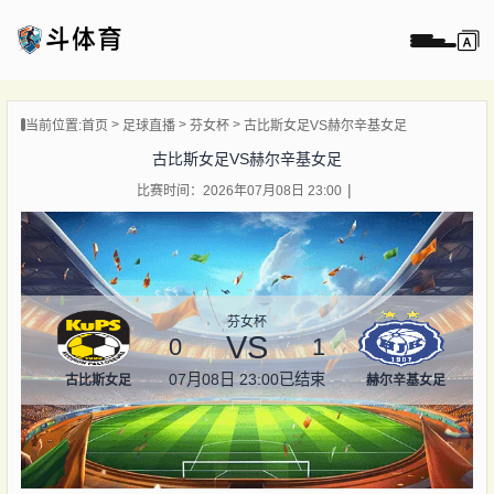
页
当前位置:
首页
足球直播
芬女杯
古比斯女足VS赫尔辛基女足
直播
古比斯女足VS赫尔辛基女足
直播
比赛时间：2026年07月08日 23:00
录像
新闻
芬女杯
VS
0
1
07月08日 23:00
已结束
古比斯女足
赫尔辛基女足