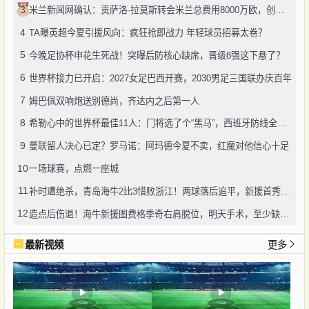
3
米兰新闻网确认：贡萨洛·拉莫斯转会米兰总费用8000万欧，创队史转会纪录
4
TA曝英超今夏引援风向：疯狂抢即战力 年轻球员招募太卷？
5
今晚足协杯申花生死战！突曝后防核心缺席，晋级8强这下悬了？
6
世界杯接力已开启：2027女足巴西开赛，2030男足三国联办庆百年
7
姆巴佩双响炮送别德尚，齐达内之后第一人
8
希勒心中的世界杯最佳11人：门将选了个“黑马”，西班牙防线全包了
9
曼联留人决心已定？罗马诺：阿玛德今夏不卖，红魔对他信心十足
10
一场球赛，点燃一座城
11
补时遭绝杀，青岛海牛2比3惜败浙江！两球落后追平，新援首秀却重伤离场——保级路，太难了
12
造点后伤退！海牛新援图费格季奇右肩脱位，明天手术，至少缺阵五周
最新视频
更多