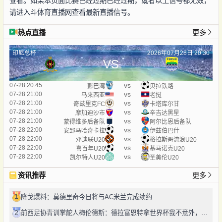
查看。如果本页面比赛已经过期已经过期，或者以上信号都无效，
请进入斗体育直播网查看最新直播信号。
热点直播
更多
印尼总杯
2026年07月28日 20:30
VS
vs
07-28 20:45
彭巴湾
贝拉铁路
vs
07-28 21:00
马来西亚
老挝
vs
07-28 21:00
奇兹里克FC
卡塔库尔甘
vs
07-28 21:00
摩加迪沙市
辛吉达黑星
vs
07-28 21:00
蒙得维多后备队
阿尔比恩后备队
vs
07-28 22:00
安郅马哈奇卡拉
伊兹伯巴什
vs
07-28 22:00
邓迪联U20
格拉斯哥流浪U20
vs
07-28 22:00
喜百年U20
基马诺克U20
vs
07-28 22:00
凯尔特人U20
圣美伦U20
资讯推荐
更多
1
隆戈爆料：莫德里奇今日将与AC米兰完成续约
2
前西足协青训掌舵人梅伦德斯：德拉富恩特拿世界杯我不意外，他的上限没人说得清