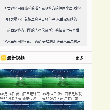
9
世界杯网络赌球敢碰？昆明警方端掉两个团伙抓42人，涉案流水超三千万
10
隆戈爆料：莫德里奇今日将与AC米兰完成续约
11
前西足协青训掌舵人梅伦德斯：德拉富恩特拿世界杯我不意外，他的上限没人说得清
12
米兰新闻网确认：贡萨洛·拉莫斯转会米兰总费用8000万欧，创队史转会纪录
最新视频
更多
08月04日 佛山西甲足球联
08月04日 佛山西甲足球联
赛32强淘汰赛 肇庆恒骏成
赛32强淘汰赛 广东西南建
VS 三七互娱 全场录像
设 VS 香港圣徒 全场录像