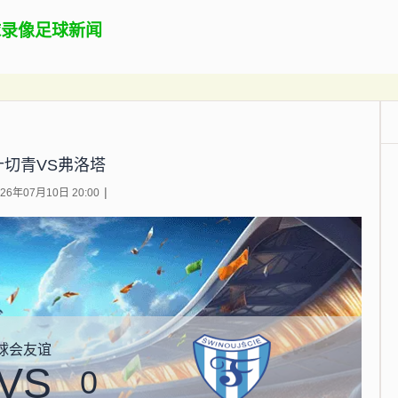
球录像
足球新闻
什切青VS弗洛塔
6年07月10日 20:00
球会友谊
VS
0