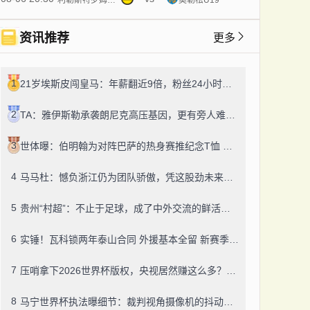
资讯推荐
更多
1
21岁埃斯皮闯皇马：年薪翻近9倍，粉丝24小时飙14万！
2
TA：雅伊斯勒承袭朗尼克高压基因，更有旁人难及的变通之道
3
世体曝：伯明翰为对阵巴萨的热身赛推纪念T恤 成人款18镑一件
4
马马杜：憾负浙江仍为团队骄傲，凭这股劲未来定有更多好结果
5
贵州“村超”：不止于足球，成了中外交流的鲜活纽带
6
实锤！瓦科锁两年泰山合同 外援基本全留 新赛季冲冠有底气
7
压哨拿下2026世界杯版权，央视居然赚这么多？盈利或达50-60亿！
8
马宁世界杯执法曝细节：裁判视角摄像机的抖动，靠中国技术搞定