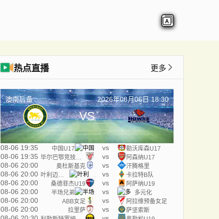
热点直播
更多
澳南后备
2026年08月06日 18:30
VS
08-06 19:35
vs
中国U17
勒沃库森U17
08-06 19:35
vs
毕尔巴鄂竞技U17
阿森纳U17
08-06 20:00
vs
奥杜斯基克
汗腾格里
08-06 20:00
vs
叶利迈塞米B队
卡拉特B队
08-06 20:00
vs
桑德菲杰U19
阿萨纳U19
08-06 20:00
vs
半场兄弟
多元化
08-06 20:00
vs
ABB女足
阿拉维预备女足
08-06 20:00
vs
拉里萨
萨坚索斯
08-06 20:30
vs
利勒斯特罗姆U19
奥勒松U19