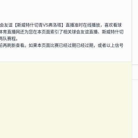
0分，球会友谊【斯威特什切青VS弗洛塔】直播准时在线播放，喜欢看球
体育直播网还为您在本页面索引了相关球会友谊直播、斯威特什切
两队赛程。
前再刷新查看。如果本页面比赛已经过期已经过期，或者以上信号