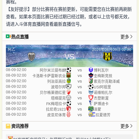
赛程。
【友好提示】部分比赛将在赛前更新，可能需要您在比赛前再刷新
查看。如果本页面比赛已经过期已经过期，或者以上信号都无效，
请进入斗体育直播网查看最新直播信号。
热点直播
更多
阿乙
2026年08月09日 02:00
VS
vs
08-09 02:00
阿尔米兰提布朗
博利瓦尔
vs
08-09 02:00
卡洛斯卡萨雷斯农业
圭梅斯竞技
vs
08-09 02:00
列治亚高拉
索克尔克勒泽威
vs
08-09 02:00
波塔尔邦
USI阿祖里
vs
08-09 02:00
贝尔格莱德红星
诺维帕扎尔
vs
08-09 02:00
塔络提克
杰登斯渥
vs
08-09 02:00
FK梅塔拉卡
萨博迪卡
vs
08-09 02:00
拉尼奇1923
泽蒙
vs
08-09 02:00
皮亚尼体育
拉夏德芳
资讯推荐
更多