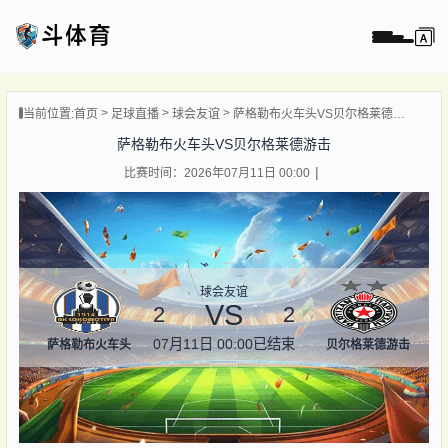
页
当前位置:
首页
足球直播
球会友谊
萨格勒布火车头VS贝尔格莱德游击
直播
萨格勒布火车头VS贝尔格莱德游击
直播
比赛时间：2026年07月11日 00:00
录像
新闻
球会友谊
VS
2
2
07月11日 00:00
已结束
萨格勒布火车头
贝尔格莱德游击