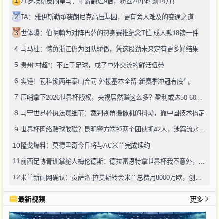
1
21岁埃斯皮闯皇马：年薪翻近9倍，粉丝24小时飙14万！
2
TA：雅伊斯勒承袭朗尼克高压基因，更有旁人难及的变通之道
3
世体曝：伯明翰为对阵巴萨的热身赛推纪念T恤 成人款18镑一件
4
马马杜：憾负浙江仍为团队骄傲，凭这股劲未来定有更多好结果
5
贵州“村超”：不止于足球，成了中外交流的鲜活纽带
6
实锤！瓦科锁两年泰山合同 外援基本全留 新赛季冲冠有底气
7
压哨拿下2026世界杯版权，央视居然赚这么多？盈利或达50-60亿！
8
马宁世界杯执法曝细节：裁判视角摄像机的抖动，靠中国技术搞定
9
世界杯网络赌球敢碰？昆明警方端掉两个团伙抓42人，涉案流水超三千万
10
隆戈爆料：莫德里奇今日将与AC米兰完成续约
11
前西足协青训掌舵人梅伦德斯：德拉富恩特拿世界杯我不意外，他的上限没人说得清
12
米兰新闻网确认：贡萨洛·拉莫斯转会米兰总费用8000万欧，创队史转会纪录
最新视频
更多