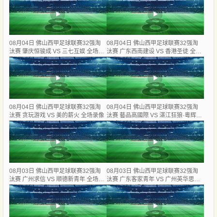
08月04日 佛山西甲足球联赛32强淘
08月04日 佛山西甲足球联赛32强淘
汰赛 肇庆恒骏成 VS 三七互娱 全场录
汰赛 广东西南建设 VS 香港圣徒 全场
像
录像
08月04日 佛山西甲足球联赛32强淘
08月04日 佛山西甲足球联赛32强淘
汰赛 贪玩游戏 VS 美的薪火 全场录像
汰赛 藝品高國際 VS 湛江狂狼·粵辉能
源 全场录像
08月03日 佛山西甲足球联赛32强淘
08月03日 佛山西甲足球联赛32强淘
汰赛 广州求信 VS 顺德新青年 全场录
汰赛 广东客家青年 VS 广州英华思力
像
U17 全场录像