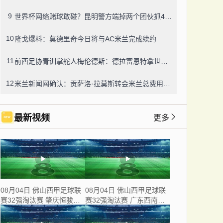
9
世界杯网络赌球敢碰？昆明警方端掉两个团伙抓42人，涉案流水超三千万
10
隆戈爆料：莫德里奇今日将与AC米兰完成续约
11
前西足协青训掌舵人梅伦德斯：德拉富恩特拿世界杯我不意外，他的上限没人说得清
12
米兰新闻网确认：贡萨洛·拉莫斯转会米兰总费用8000万欧，创队史转会纪录
最新视频
更多
08月04日 佛山西甲足球联
08月04日 佛山西甲足球联
赛32强淘汰赛 肇庆恒骏成
赛32强淘汰赛 广东西南建
VS 三七互娱 全场录像
设 VS 香港圣徒 全场录像