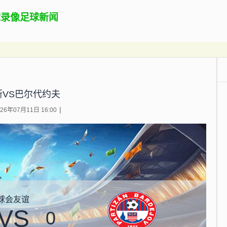
球录像
足球新闻
斯VS巴尔代约夫
6年07月11日 16:00
球会友谊
VS
0