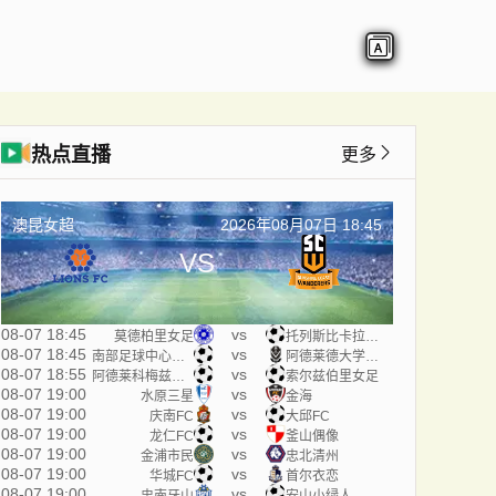
热点直播
更多
澳昆女超
2026年08月07日 18:45
VS
08-07 18:45
vs
莫德柏里女足
托列斯比卡拉女足
08-07 18:45
vs
南部足球中心女足
阿德莱德大学女足
08-07 18:55
vs
阿德莱科梅兹女足
索尔兹伯里女足
08-07 19:00
vs
水原三星
金海
08-07 19:00
vs
庆南FC
大邱FC
08-07 19:00
vs
龙仁FC
釜山偶像
08-07 19:00
vs
金浦市民
忠北清州
08-07 19:00
vs
华城FC
首尔衣恋
08-07 19:00
vs
忠南牙山
安山小绿人