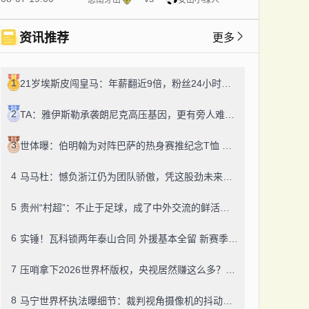
资讯推荐
更多
1
21岁埃斯皮闯皇马：年薪翻近9倍，粉丝24小时飙14万！
2
TA：雅伊斯勒承袭朗尼克高压基因，更有旁人难及的变通之道
3
世体曝：伯明翰为对阵巴萨的热身赛推纪念T恤 成人款18镑一件
4
马马杜：憾负浙江仍为团队骄傲，凭这股劲未来定有更多好结果
5
贵州“村超”：不止于足球，成了中外交流的鲜活纽带
6
实锤！瓦科锁两年泰山合同 外援基本全留 新赛季冲冠有底气
7
压哨拿下2026世界杯版权，央视居然赚这么多？盈利或达50-60亿！
8
马宁世界杯执法曝细节：裁判视角摄像机的抖动，靠中国技术搞定