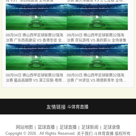
戏 VS 广东西南建设 全场录像
汰赛 肇庆恒骏成 VS 三七互娱 全场录
像
08月04日 佛山西甲足球联赛32强淘
08月04日 佛山西甲足球联赛32强淘
汰赛 广东西南建设 VS 香港圣徒 全场
汰赛 贪玩游戏 VS 美的薪火 全场录像
录像
08月04日 佛山西甲足球联赛32强淘
08月03日 佛山西甲足球联赛32强淘
汰赛 藝品高國際 VS 湛江狂狼·粵辉能
汰赛 广州求信 VS 顺德新青年 全场录
源 全场录像
像
友情链接
斗体育直播
网站地图
篮球直播
足球直播
足球新闻
足球录像
Copyright © 2026 . All Rights Reserved. 关于我们
斗体育直播
版权所有