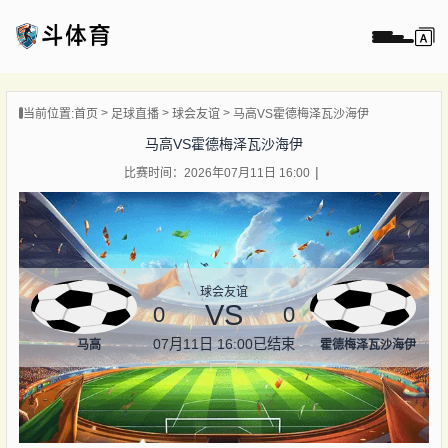
页
当前位置:
首页
足球直播
球会友谊
马高VS霍德梅泽瓦沙海伊
直播
马高VS霍德梅泽瓦沙海伊
直播
比赛时间：2026年07月11日 16:00
录像
新闻
球会友谊
VS
0
0
07月11日 16:00
已结束
马高
霍德梅泽瓦沙海伊