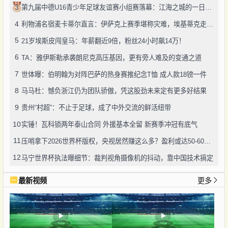
3
第九届中德U16青少年足球友谊赛小组赛落幕：江海之城的一日绿茵鏖战
4
利物浦名宿麦卡蒂尔直言：伊萨克上赛季堪称灾难，埃基蒂克走红挫伤其自尊
5
21岁埃斯皮闯皇马：年薪翻近9倍，粉丝24小时飙14万！
6
TA：雅伊斯勒承袭朗尼克高压基因，更有旁人难及的变通之道
7
世体曝：伯明翰为对阵巴萨的热身赛推纪念T恤 成人款18镑一件
8
马马杜：憾负浙江仍为团队骄傲，凭这股劲未来定有更多好结果
9
贵州“村超”：不止于足球，成了中外交流的鲜活纽带
10
实锤！瓦科锁两年泰山合同 外援基本全留 新赛季冲冠有底气
11
压哨拿下2026世界杯版权，央视居然赚这么多？盈利或达50-60亿！
12
马宁世界杯执法曝细节：裁判视角摄像机的抖动，靠中国技术搞定
最新视频
更多