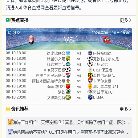
查看。如果本页面比赛已经过期已经过期，或者以上信号都无效，
请进入斗体育直播网查看最新直播信号。
热点直播
更多
乌克U21
2026年08月10日 18:00
VS
vs
08-10 18:00
德比比联合
阿特拉姆德
vs
08-10 18:00
杜堡尔女足
克孜勒扎尔女足
vs
08-10 18:10
红岩村二队
半场兄弟
vs
08-10 18:30
ATK莫亨巴根
CISF保卫者
vs
08-10 19:00
巴拉圭国民后备队
瓜拉尼后备队
vs
08-10 19:00
阿拉木图凯拉特女足
卡萨尔女足
vs
08-10 19:30
上海海港U21
湖北青年星U21
vs
08-10 20:00
洛钦
奇兹里克FC
vs
08-10 20:00
BKMA
艾拉斯克特
资讯推荐
更多
1
海港王炸归位！英博没斯坦丘真悬，贝维斯除了射门全能，萨尔瓦多太对味
2
绝杀阿森纳不算啥？U17国足在明日之星冠军杯攒了比赢球更金的成长