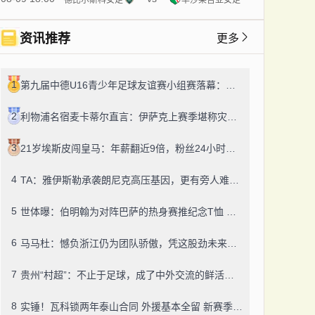
资讯推荐
更多
1
第九届中德U16青少年足球友谊赛小组赛落幕：江海之城的一日绿茵鏖战
2
利物浦名宿麦卡蒂尔直言：伊萨克上赛季堪称灾难，埃基蒂克走红挫伤其自尊
3
21岁埃斯皮闯皇马：年薪翻近9倍，粉丝24小时飙14万！
4
TA：雅伊斯勒承袭朗尼克高压基因，更有旁人难及的变通之道
5
世体曝：伯明翰为对阵巴萨的热身赛推纪念T恤 成人款18镑一件
6
马马杜：憾负浙江仍为团队骄傲，凭这股劲未来定有更多好结果
7
贵州“村超”：不止于足球，成了中外交流的鲜活纽带
8
实锤！瓦科锁两年泰山合同 外援基本全留 新赛季冲冠有底气