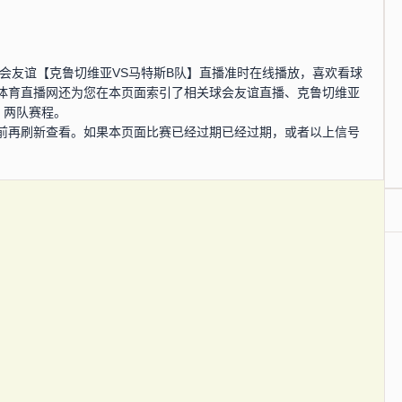
0分，球会友谊【克鲁切维亚VS马特斯B队】直播准时在线播放，喜欢看球
体育直播网还为您在本页面索引了相关球会友谊直播、克鲁切维亚
、两队赛程。
前再刷新查看。如果本页面比赛已经过期已经过期，或者以上信号