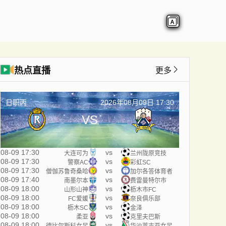
热点直播
更多
日职丙
2026年08月09日 17:30
VS
08-09 17:30
vs
大连可为
兰州陇原竞技
08-09 17:30
vs
警察AC
彩虹SC
08-09 17:30
vs
僧伽苏鲁奇桑哈
加尔各答体育者
08-09 17:40
vs
南墨尔本
费雷曼特尔市
08-09 18:00
vs
山形山神
枥木市FC
08-09 18:00
vs
FC爱媛
奈良俱乐部
08-09 18:00
vs
枥木SC
金泽
08-09 18:00
vs
柔亚
克里夫巴斯
08-09 18:00
vs
德比尔斯科女足
华沙莱吉亚女足