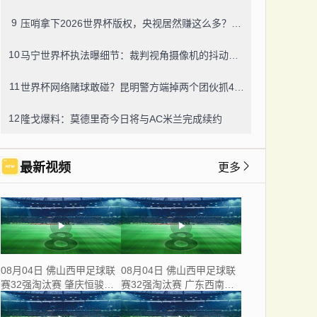
9
压哨拿下2026世界杯版权，央视居然赚这么多？盈利或达50-60亿！
10
马宁世界杯执法曝细节：裁判视角摄像机的抖动，靠中国技术搞定
11
世界杯网络赌球敢碰？昆明警方端掉两个团伙抓42人，涉案流水超三千万
12
隆戈爆料：莫德里奇今日将与AC米兰完成续约
最新视频
更多
08月04日 佛山西甲足球联
08月04日 佛山西甲足球联
赛32强淘汰赛 肇庆恒骏成
赛32强淘汰赛 广东西南建
VS 三七互娱 全场录像
设 VS 香港圣徒 全场录像