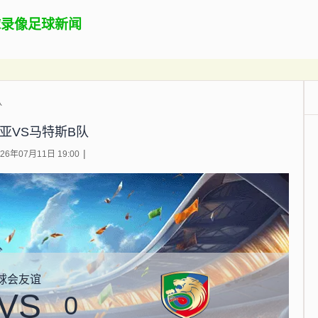
球录像
足球新闻
队
亚VS马特斯B队
6年07月11日 19:00
球会友谊
VS
0