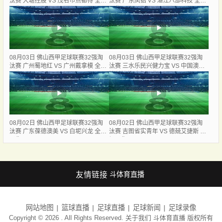
汰赛 大塘控股 VS 茂名市点都得 全场
汰赛 广东凤铝 VS 湛江八部科技 全场
录像
录像
08月03日 佛山西甲足球联赛32强淘
08月03日 佛山西甲足球联赛32强淘
汰赛 广州蜀地红 VS 广州戴拿模 全场
汰赛 三水乐民兴健力宝 VS 中国澳门
录像
澳科精英 全场录像
08月02日 佛山西甲足球联赛32强淘
08月02日 佛山西甲足球联赛32强淘
汰赛 广东葆德澳美 VS 白坭兴龙 全场
汰赛 吉图省实青年 VS 德兢艾捷斯 全
录像
场录像
友情链接
斗体育直播
网站地图
篮球直播
足球直播
足球新闻
足球录像
Copyright © 2026 . All Rights Reserved. 关于我们
斗体育直播
版权所有