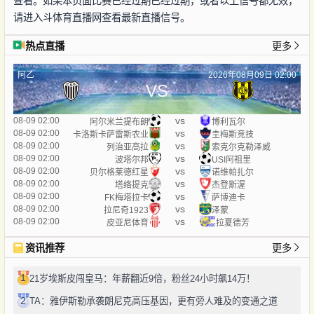
查看。如果本页面比赛已经过期已经过期，或者以上信号都无效，
请进入斗体育直播网查看最新直播信号。
热点直播
更多
阿乙
2026年08月09日 02:00
VS
vs
08-09 02:00
阿尔米兰提布朗
博利瓦尔
vs
08-09 02:00
卡洛斯卡萨雷斯农业
圭梅斯竞技
vs
08-09 02:00
列治亚高拉
索克尔克勒泽威
vs
08-09 02:00
波塔尔邦
USI阿祖里
vs
08-09 02:00
贝尔格莱德红星
诺维帕扎尔
vs
08-09 02:00
塔络提克
杰登斯渥
vs
08-09 02:00
FK梅塔拉卡
萨博迪卡
vs
08-09 02:00
拉尼奇1923
泽蒙
vs
08-09 02:00
皮亚尼体育
拉夏德芳
资讯推荐
更多
1
21岁埃斯皮闯皇马：年薪翻近9倍，粉丝24小时飙14万！
2
TA：雅伊斯勒承袭朗尼克高压基因，更有旁人难及的变通之道