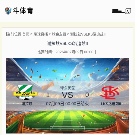
页
当前位置:
首页
足球直播
球会友谊
谢拉玆VSLKS洛迪兹II
直播
谢拉玆VSLKS洛迪兹II
直播
比赛时间：2026年07月09日 00:00
录像
新闻
球会友谊
VS
1
0
07月09日 00:00
已结束
谢拉玆
LKS洛迪兹II