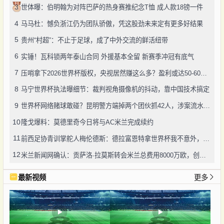
3
世体曝：伯明翰为对阵巴萨的热身赛推纪念T恤 成人款18镑一件
4
马马杜：憾负浙江仍为团队骄傲，凭这股劲未来定有更多好结果
5
贵州“村超”：不止于足球，成了中外交流的鲜活纽带
6
实锤！瓦科锁两年泰山合同 外援基本全留 新赛季冲冠有底气
7
压哨拿下2026世界杯版权，央视居然赚这么多？盈利或达50-60亿！
8
马宁世界杯执法曝细节：裁判视角摄像机的抖动，靠中国技术搞定
9
世界杯网络赌球敢碰？昆明警方端掉两个团伙抓42人，涉案流水超三千万
10
隆戈爆料：莫德里奇今日将与AC米兰完成续约
11
前西足协青训掌舵人梅伦德斯：德拉富恩特拿世界杯我不意外，他的上限没人说得清
12
米兰新闻网确认：贡萨洛·拉莫斯转会米兰总费用8000万欧，创队史转会纪录
最新视频
更多