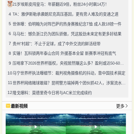
3
21岁埃斯皮闯皇马：年薪翻近9倍，粉丝24小时飙14万！
4
TA：雅伊斯勒承袭朗尼克高压基因，更有旁人难及的变通之道
5
世体曝：伯明翰为对阵巴萨的热身赛推纪念T恤 成人款18镑一件
6
马马杜：憾负浙江仍为团队骄傲，凭这股劲未来定有更多好结果
7
贵州“村超”：不止于足球，成了中外交流的鲜活纽带
8
实锤！瓦科锁两年泰山合同 外援基本全留 新赛季冲冠有底气
9
压哨拿下2026世界杯版权，央视居然赚这么多？盈利或达50-60亿！
10
马宁世界杯执法曝细节：裁判视角摄像机的抖动，靠中国技术搞定
11
世界杯网络赌球敢碰？昆明警方端掉两个团伙抓42人，涉案流水超三千万
12
隆戈爆料：莫德里奇今日将与AC米兰完成续约
最新视频
更多