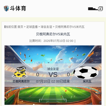
页
当前位置:
首页
足球直播
球会友谊
贝根阿弗尼尔VS米内瓦
直播
贝根阿弗尼尔VS米内瓦
直播
比赛时间：2026年07月10日 02:00
录像
新闻
球会友谊
VS
0
0
07月10日 02:00
已结束
贝根阿弗尼尔
米内瓦