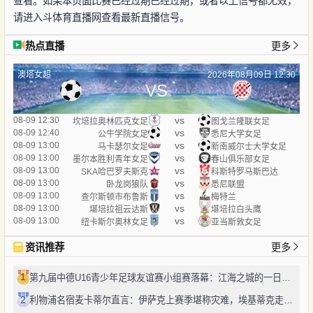
查看。如果本页面比赛已经过期已经过期，或者以上信号都无效，
请进入斗体育直播网查看最新直播信号。
热点直播
更多
澳塔女超
2026年08月09日 12:30
VS
vs
08-09 12:30
坎培拉奥林匹克女足
图戈兰隆联女足
vs
08-09 12:40
公牛学院女足
悉尼大学女足
vs
08-09 13:00
马卡瑟尔女足
新南威尔士大学女足
vs
08-09 13:00
墨尔本胜利青年女足
春山俱乐部女足
vs
08-09 13:00
SKA哈巴罗夫斯克
科斯特罗马斯巴达
vs
08-09 13:00
卧龙岗狼队
悉尼联盟
vs
08-09 13:00
查尔斯顿市布鲁斯
梅特兰
vs
08-09 13:00
堪培拉祖云达斯
堪培拉白头鹰
vs
08-09 13:00
纽卡斯尔奥林女足
亚当斯敦女足
资讯推荐
更多
1
第九届中德U16青少年足球友谊赛小组赛落幕：江海之城的一日绿茵鏖战
2
利物浦名宿麦卡蒂尔直言：伊萨克上赛季堪称灾难，埃基蒂克走红挫伤其自尊