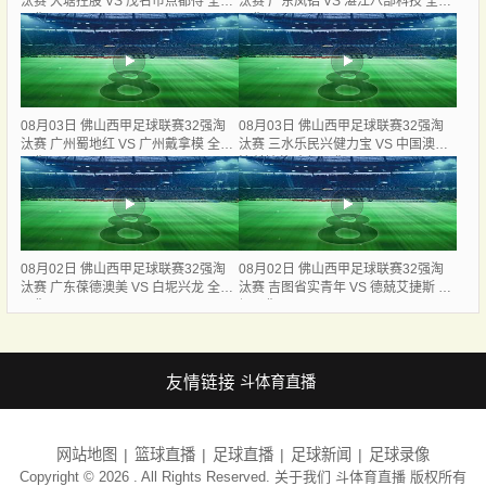
汰赛 大塘控股 VS 茂名市点都得 全场
汰赛 广东凤铝 VS 湛江八部科技 全场
录像
录像
08月03日 佛山西甲足球联赛32强淘
08月03日 佛山西甲足球联赛32强淘
汰赛 广州蜀地红 VS 广州戴拿模 全场
汰赛 三水乐民兴健力宝 VS 中国澳门
录像
澳科精英 全场录像
08月02日 佛山西甲足球联赛32强淘
08月02日 佛山西甲足球联赛32强淘
汰赛 广东葆德澳美 VS 白坭兴龙 全场
汰赛 吉图省实青年 VS 德兢艾捷斯 全
录像
场录像
友情链接
斗体育直播
网站地图
篮球直播
足球直播
足球新闻
足球录像
Copyright © 2026 . All Rights Reserved. 关于我们
斗体育直播
版权所有