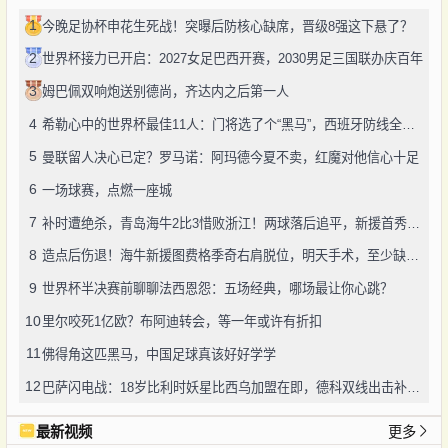
1
今晚足协杯申花生死战！突曝后防核心缺席，晋级8强这下悬了？
2
世界杯接力已开启：2027女足巴西开赛，2030男足三国联办庆百年
3
姆巴佩双响炮送别德尚，齐达内之后第一人
4
希勒心中的世界杯最佳11人：门将选了个“黑马”，西班牙防线全包了
5
曼联留人决心已定？罗马诺：阿玛德今夏不卖，红魔对他信心十足
6
一场球赛，点燃一座城
7
补时遭绝杀，青岛海牛2比3惜败浙江！两球落后追平，新援首秀却重伤离场——保级路，太难了
8
造点后伤退！海牛新援图费格季奇右肩脱位，明天手术，至少缺阵五周
9
世界杯半决赛前聊聊法西恩怨：五场经典，哪场最让你心跳？
10
里尔咬死1亿欧？布阿迪转会，等一年或许有折扣
11
佛得角这匹黑马，中国足球真该好好学学
12
巴萨闪电战：18岁比利时妖星比西乌加盟在即，德科双线出击补强锋线
最新视频
更多