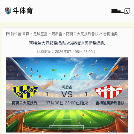
页
当前位置:
首页
足球直播
阿后备
阿特兰大竞技后备队VS雷梅迪奥斯后备队
直播
阿特兰大竞技后备队VS雷梅迪奥斯后备队
直播
比赛时间：2026年07月08日 23:00
录像
新闻
阿后备
VS
1
1
07月08日 23:00
已结束
阿特兰大竞技后备队
雷梅迪奥斯后备队