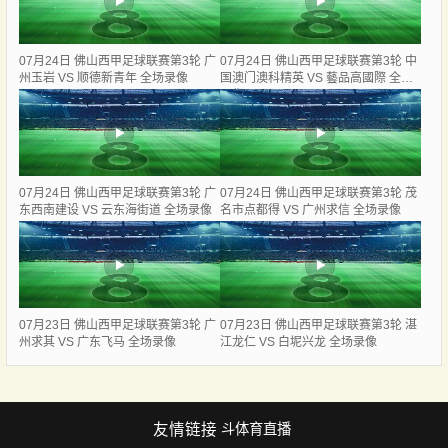
07月24日 佛山西甲足球联赛第3轮 广
07月24日 佛山西甲足球联赛第3轮 中
州玉岩 VS 顺德新青年 全场录像
国澳门澳科精英 VS 藝品高國際 全场
录像
07月24日 佛山西甲足球联赛第3轮 广
07月24日 佛山西甲足球联赛第3轮 茂
东西南建设 VS 云东海街道 全场录像
名市点都得 VS 广州求信 全场录像
07月23日 佛山西甲足球联赛第3轮 广
07月23日 佛山西甲足球联赛第3轮 湛
州求其 VS 广东飞马 全场录像
江龙仁 VS 白坭兴龙 全场录像
友情链接
斗体育直播