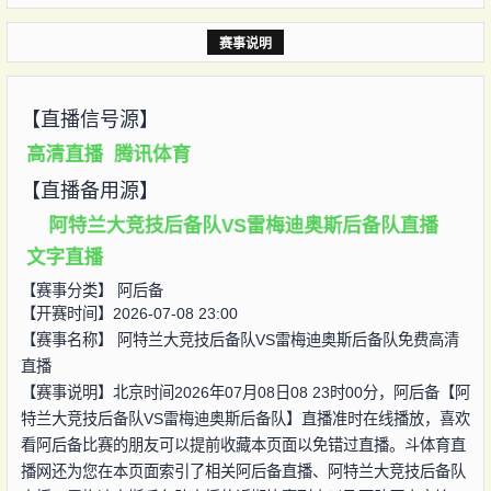
赛事说明
【直播信号源】
高清直播
腾讯体育
【直播备用源】
阿特兰大竞技后备队VS雷梅迪奥斯后备队直播
文字直播
【赛事分类】
阿后备
【开赛时间】2026-07-08 23:00
【赛事名称】
阿特兰大竞技后备队VS雷梅迪奥斯后备队免费高清
直播
【赛事说明】北京时间2026年07月08日08 23时00分，阿后备【阿
特兰大竞技后备队VS雷梅迪奥斯后备队】直播准时在线播放，喜欢
看阿后备比赛的朋友可以提前收藏本页面以免错过直播。斗体育直
播网还为您在本页面索引了相关阿后备直播、阿特兰大竞技后备队