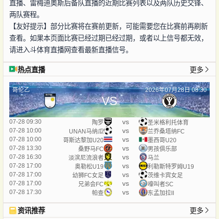
直播、雷梅迪奥斯后备队直播的近期比赛列表以及两队历史交锋、
两队赛程。
【友好提示】部分比赛将在赛前更新，可能需要您在比赛前再刷新
查看。如果本页面比赛已经过期已经过期，或者以上信号都无效，
请进入斗体育直播网查看最新直播信号。
热点直播
更多
哥伦乙
2026年07月28日 08:30
VS
vs
07-28 09:30
陶罗
圣米格利托体育
vs
07-28 10:00
UNAN马纳瓜
兰乔桑塔纳FC
vs
07-28 10:00
哥斯达黎加U20
墨西哥U20
vs
07-28 13:30
桑野马FC
男孩俱乐部
vs
07-28 16:30
淡滨尼流浪者
马兰
vs
07-28 17:00
奥勒松U19
利勒斯特罗姆U19
vs
07-28 17:00
幼狮FC女足
茨维卡宾女足
vs
07-28 17:00
兄弟会FC
嚎叫者SC
vs
07-28 17:30
帕查
东孟加拉II
资讯推荐
更多