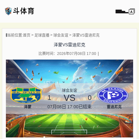
页
当前位置:
首页
足球直播
球会友谊
泽蒙VS雷迪尼克
直播
泽蒙VS雷迪尼克
直播
比赛时间：2026年07月08日 17:00
录像
新闻
球会友谊
VS
1
0
07月08日 17:00
已结束
泽蒙
雷迪尼克