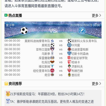
查看。如果本页面比赛已经过期已经过期，或者以上信号都无效，
请进入斗体育直播网查看最新直播信号。
热点直播
更多
爱沙甲
2026年08月08日 00:00
VS
vs
08-08 00:00
莫斯科迪纳摩青年队
莫斯科火车头青年队
vs
08-08 00:00
奥帕瓦
卡列度
vs
08-08 00:00
亚特兰提斯
拉迪恩雷帕斯
vs
08-08 00:00
乌斯季
切斯卡阿森纳
vs
08-08 00:00
库雷撒勒
哈留足球学院
vs
08-08 00:00
杜库拉
哈纳卡
vs
08-08 00:00
维拉斯姆
济斯科夫
vs
08-08 00:00
纽伦堡青年队
布赫巴赫
vs
08-08 00:00
奇芬
普拉尼
资讯推荐
更多
1
21岁埃斯皮闯皇马：年薪翻近9倍，粉丝24小时飙14万！
2
TA：雅伊斯勒承袭朗尼克高压基因，更有旁人难及的变通之道