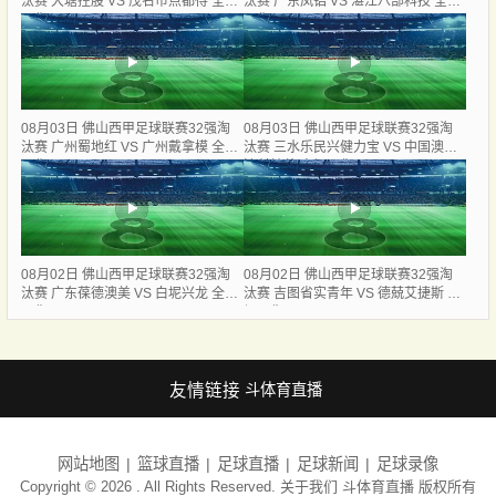
汰赛 大塘控股 VS 茂名市点都得 全场
汰赛 广东凤铝 VS 湛江八部科技 全场
录像
录像
08月03日 佛山西甲足球联赛32强淘
08月03日 佛山西甲足球联赛32强淘
汰赛 广州蜀地红 VS 广州戴拿模 全场
汰赛 三水乐民兴健力宝 VS 中国澳门
录像
澳科精英 全场录像
08月02日 佛山西甲足球联赛32强淘
08月02日 佛山西甲足球联赛32强淘
汰赛 广东葆德澳美 VS 白坭兴龙 全场
汰赛 吉图省实青年 VS 德兢艾捷斯 全
录像
场录像
友情链接
斗体育直播
网站地图
篮球直播
足球直播
足球新闻
足球录像
Copyright © 2026 . All Rights Reserved. 关于我们
斗体育直播
版权所有