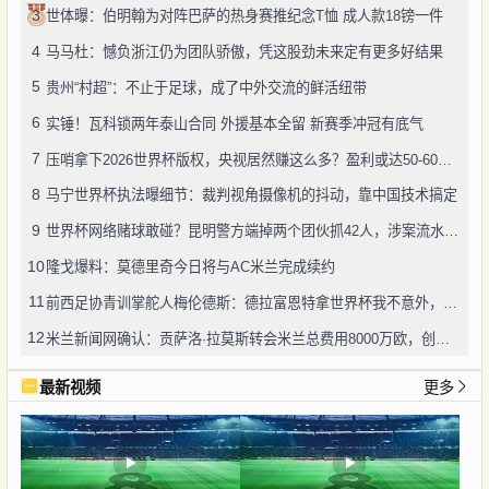
3
世体曝：伯明翰为对阵巴萨的热身赛推纪念T恤 成人款18镑一件
4
马马杜：憾负浙江仍为团队骄傲，凭这股劲未来定有更多好结果
5
贵州“村超”：不止于足球，成了中外交流的鲜活纽带
6
实锤！瓦科锁两年泰山合同 外援基本全留 新赛季冲冠有底气
7
压哨拿下2026世界杯版权，央视居然赚这么多？盈利或达50-60亿！
8
马宁世界杯执法曝细节：裁判视角摄像机的抖动，靠中国技术搞定
9
世界杯网络赌球敢碰？昆明警方端掉两个团伙抓42人，涉案流水超三千万
10
隆戈爆料：莫德里奇今日将与AC米兰完成续约
11
前西足协青训掌舵人梅伦德斯：德拉富恩特拿世界杯我不意外，他的上限没人说得清
12
米兰新闻网确认：贡萨洛·拉莫斯转会米兰总费用8000万欧，创队史转会纪录
最新视频
更多