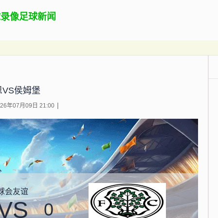
球录像
足球新闻
恩VS侯姆堡
6年07月09日 21:00
球会友谊
VS
0