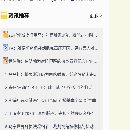
资讯推荐
更多
1
21岁埃斯皮闯皇马：年薪翻近9倍，粉丝24小时飙14万！
2
TA：雅伊斯勒承袭朗尼克高压基因，更有旁人难及的变通之道
3
世体曝：伯明翰为对阵巴萨的热身赛推纪念T恤 成人款18镑一件
4
马马杜：憾负浙江仍为团队骄傲，凭这股劲未来定有更多好结果
5
贵州“村超”：不止于足球，成了中外交流的鲜活纽带
6
实锤！瓦科锁两年泰山合同 外援基本全留 新赛季冲冠有底气
7
压哨拿下2026世界杯版权，央视居然赚这么多？盈利或达50-60亿！
8
马宁世界杯执法曝细节：裁判视角摄像机的抖动，靠中国技术搞定