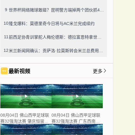
9
世界杯网络赌球敢碰？昆明警方端掉两个团伙抓42人，涉案流水超三千万
10
隆戈爆料：莫德里奇今日将与AC米兰完成续约
11
前西足协青训掌舵人梅伦德斯：德拉富恩特拿世界杯我不意外，他的上限没人说得清
12
米兰新闻网确认：贡萨洛·拉莫斯转会米兰总费用8000万欧，创队史转会纪录
最新视频
更多
08月04日 佛山西甲足球联
08月04日 佛山西甲足球联
赛32强淘汰赛 肇庆恒骏成
赛32强淘汰赛 广东西南建
VS 三七互娱 全场录像
设 VS 香港圣徒 全场录像