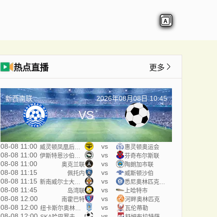
热点直播
更多
新西南联
2026年08月08日 10:45
VS
08-08 11:00
vs
威灵顿凤凰后备队
惠灵顿奥运会
08-08 11:00
vs
伊斯特恩沙伯奥克兰
芬奇布尔斯联
08-08 11:00
vs
奥克兰联
陶朗加市联
08-08 11:15
vs
佩托内
威斯顿沙伯
08-08 11:15
vs
新南威尔士大学U20
悉尼奥林匹克U20
08-08 11:45
vs
岛湾联
上哈特市
08-08 12:00
vs
南霍巴特
河畔奥林匹克
08-08 12:00
vs
纽卡斯尔奥林匹克
瓦伦蒂勒
08-08 12:00
vs
SKA哈巴罗夫斯克B队
舒姆布拉特萨兰斯克