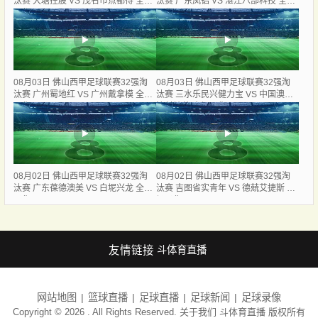
汰赛 大塘控股 VS 茂名市点都得 全场
汰赛 广东凤铝 VS 湛江八部科技 全场
录像
录像
08月03日 佛山西甲足球联赛32强淘
08月03日 佛山西甲足球联赛32强淘
汰赛 广州蜀地红 VS 广州戴拿模 全场
汰赛 三水乐民兴健力宝 VS 中国澳门
录像
澳科精英 全场录像
08月02日 佛山西甲足球联赛32强淘
08月02日 佛山西甲足球联赛32强淘
汰赛 广东葆德澳美 VS 白坭兴龙 全场
汰赛 吉图省实青年 VS 德兢艾捷斯 全
录像
场录像
友情链接
斗体育直播
网站地图
篮球直播
足球直播
足球新闻
足球录像
Copyright © 2026 . All Rights Reserved. 关于我们
斗体育直播
版权所有