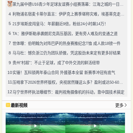
3
第九届中德U16青少年足球友谊赛小组赛落幕：江海之城的一日绿茵鏖战
4
利物浦名宿麦卡蒂尔直言：伊萨克上赛季堪称灾难，埃基蒂克走红挫伤其自尊
5
21岁埃斯皮闯皇马：年薪翻近9倍，粉丝24小时飙14万！
6
TA：雅伊斯勒承袭朗尼克高压基因，更有旁人难及的变通之道
7
世体曝：伯明翰为对阵巴萨的热身赛推纪念T恤 成人款18镑一件
8
马马杜：憾负浙江仍为团队骄傲，凭这股劲未来定有更多好结果
9
贵州“村超”：不止于足球，成了中外交流的鲜活纽带
10
实锤！瓦科锁两年泰山合同 外援基本全留 新赛季冲冠有底气
11
压哨拿下2026世界杯版权，央视居然赚这么多？盈利或达50-60亿！
12
马宁世界杯执法曝细节：裁判视角摄像机的抖动，靠中国技术搞定
最新视频
更多