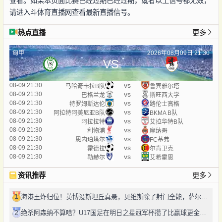
查看。如果本页面比赛已经过期已经过期，或者以上信号都无效，
请进入斗体育直播网查看最新直播信号。
热点直播
更多
匈甲
2026年08月09日 21:30
VS
vs
08-09 21:30
马哈奇卡拉B队
鲁宾雅尔塔
vs
08-09 21:30
巴格兰龙
斯旺西大学
vs
08-09 21:30
特罗姆斯达伦
路伦士高格
vs
08-09 21:30
阿拉特阿美尼亚B队
BKMA B队
vs
08-09 21:30
阿拉拉特
艾拉华特B队
vs
08-09 21:30
利物浦
摩纳哥
vs
08-09 21:30
恩内珀塔尔
FC基弗
vs
08-09 21:30
霍德拉
尔肯卫克
vs
08-09 21:30
勒赫尔
艾希霍恩
资讯推荐
更多
1
海港王炸归位！英博没斯坦丘真悬，贝维斯除了射门全能，萨尔瓦多太对味
2
绝杀阿森纳不算啥？U17国足在明日之星冠军杯攒了比赢球更金的成长