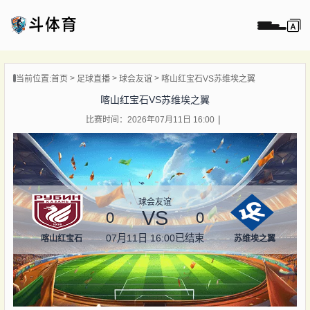
页
当前位置:
首页
足球直播
球会友谊
喀山红宝石VS苏维埃之翼
直播
喀山红宝石VS苏维埃之翼
直播
比赛时间：2026年07月11日 16:00
录像
新闻
球会友谊
VS
0
0
07月11日 16:00
已结束
喀山红宝石
苏维埃之翼