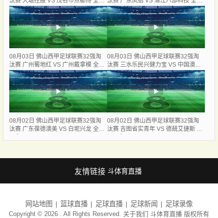
汰赛 大塘控股 VS 茂名市点都得 全场
汰赛 广东凤铝 VS 湛江八部科技 全场
录像
录像
08月03日 佛山西甲足球联赛32强淘
08月03日 佛山西甲足球联赛32强淘
汰赛 广州蜀地红 VS 广州戴拿模 全场
汰赛 三水乐民兴健力宝 VS 中国澳门
录像
澳科精英 全场录像
08月02日 佛山西甲足球联赛32强淘
08月02日 佛山西甲足球联赛32强淘
汰赛 广东葆德澳美 VS 白坭兴龙 全场
汰赛 吉图省实青年 VS 德兢艾捷斯 全
录像
场录像
友情链接
斗体育直播
网站地图
篮球直播
足球直播
足球新闻
足球录像
Copyright © 2026 . All Rights Reserved. 关于我们
斗体育直播
版权所有