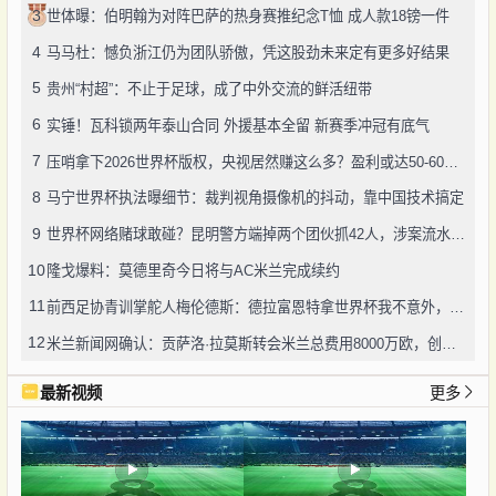
3
世体曝：伯明翰为对阵巴萨的热身赛推纪念T恤 成人款18镑一件
4
马马杜：憾负浙江仍为团队骄傲，凭这股劲未来定有更多好结果
5
贵州“村超”：不止于足球，成了中外交流的鲜活纽带
6
实锤！瓦科锁两年泰山合同 外援基本全留 新赛季冲冠有底气
7
压哨拿下2026世界杯版权，央视居然赚这么多？盈利或达50-60亿！
8
马宁世界杯执法曝细节：裁判视角摄像机的抖动，靠中国技术搞定
9
世界杯网络赌球敢碰？昆明警方端掉两个团伙抓42人，涉案流水超三千万
10
隆戈爆料：莫德里奇今日将与AC米兰完成续约
11
前西足协青训掌舵人梅伦德斯：德拉富恩特拿世界杯我不意外，他的上限没人说得清
12
米兰新闻网确认：贡萨洛·拉莫斯转会米兰总费用8000万欧，创队史转会纪录
最新视频
更多