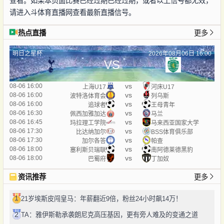
查看。如果本页面比赛已经过期已经过期，或者以上信号都无效，
请进入斗体育直播网查看最新直播信号。
热点直播
更多
明日之星杯
2026年08月06日 16:00
VS
vs
08-06 16:00
上海U17
河床U17
vs
08-06 16:00
波特洛体育会
列乌斯
vs
08-06 16:00
追球者
王母青年
vs
08-06 16:30
佩西加雅加达
马兰
vs
08-06 16:45
玛拉理工学院
马来西亚国家大学
vs
08-06 17:30
比达纳加尔
BSS体育俱乐部
vs
08-06 17:30
加尔各答
帕查
vs
08-06 18:00
塞利斯贝瑞联
南阿德莱德黑豹
vs
08-06 18:00
巴蜀府
丁加奴
资讯推荐
更多
1
21岁埃斯皮闯皇马：年薪翻近9倍，粉丝24小时飙14万！
2
TA：雅伊斯勒承袭朗尼克高压基因，更有旁人难及的变通之道