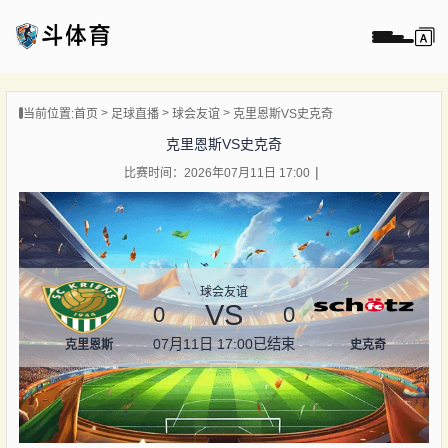
页
当前位置:
首页
足球直播
球会友谊
克里恩斯VS史克奇
直播
克里恩斯VS史克奇
直播
比赛时间：2026年07月11日 17:00
录像
新闻
球会友谊
VS
0
0
07月11日 17:00
已结束
克里恩斯
史克奇