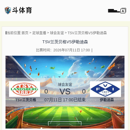
页
当前位置:
首页
足球直播
球会友谊
TSV兰茨贝格VS伊勒迪森
直播
TSV兰茨贝格VS伊勒迪森
直播
比赛时间：2026年07月11日 17:00
录像
新闻
球会友谊
VS
0
0
07月11日 17:00
已结束
TSV兰茨贝格
伊勒迪森