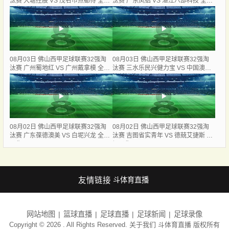
汰赛 大塘控股 VS 茂名市点都得 全场
汰赛 广东凤铝 VS 湛江八部科技 全场
录像
录像
08月03日 佛山西甲足球联赛32强淘
08月03日 佛山西甲足球联赛32强淘
汰赛 广州蜀地红 VS 广州戴拿模 全场
汰赛 三水乐民兴健力宝 VS 中国澳门
录像
澳科精英 全场录像
08月02日 佛山西甲足球联赛32强淘
08月02日 佛山西甲足球联赛32强淘
汰赛 广东葆德澳美 VS 白坭兴龙 全场
汰赛 吉图省实青年 VS 德兢艾捷斯 全
录像
场录像
友情链接
斗体育直播
网站地图
篮球直播
足球直播
足球新闻
足球录像
Copyright © 2026 . All Rights Reserved. 关于我们
斗体育直播
版权所有