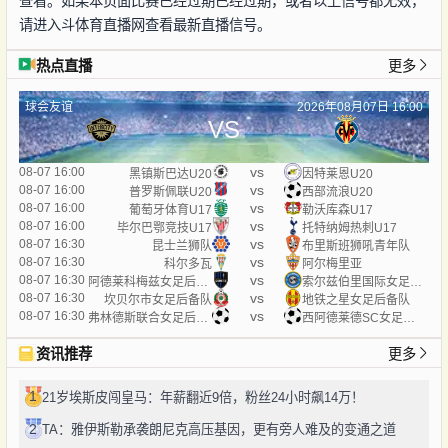
查看。如果本页面比赛已经过期已经过期，或者以上信号都无效，
请进入斗体育直播网查看最新直播信号。
热点直播
更多
球会友谊
2026年08月07日 16:00
VS
vs
08-07 16:00
黑镇斯巴达U20
因特莱恩U20
vs
08-07 16:00
普罗斯佩联U20
西部流浪U20
vs
08-07 16:00
葡萄牙体育U17
勒沃库森U17
vs
08-07 16:00
毕尔巴鄂竞技U17
托特纳姆热刺U17
vs
08-07 16:30
昆士兰狮队
布里斯班狮吼青年队
vs
08-07 16:30
科尔多瓦
阿尔梅里亚
vs
08-07 16:30
阿德莱科梅兹女足后备队
索尔兹伯里国际女足后备队
vs
08-07 16:30
坎贝尔市女足后备队
地铁之星女足后备队
vs
08-07 16:30
弗林德斯联合女足后备队
西阿德莱德SC女足后备队
资讯推荐
更多
1
21岁埃斯皮闯皇马：年薪翻近9倍，粉丝24小时飙14万！
2
TA：雅伊斯勒承袭朗尼克高压基因，更有旁人难及的变通之道