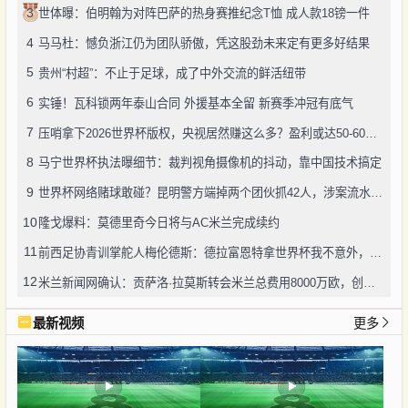
3
世体曝：伯明翰为对阵巴萨的热身赛推纪念T恤 成人款18镑一件
4
马马杜：憾负浙江仍为团队骄傲，凭这股劲未来定有更多好结果
5
贵州“村超”：不止于足球，成了中外交流的鲜活纽带
6
实锤！瓦科锁两年泰山合同 外援基本全留 新赛季冲冠有底气
7
压哨拿下2026世界杯版权，央视居然赚这么多？盈利或达50-60亿！
8
马宁世界杯执法曝细节：裁判视角摄像机的抖动，靠中国技术搞定
9
世界杯网络赌球敢碰？昆明警方端掉两个团伙抓42人，涉案流水超三千万
10
隆戈爆料：莫德里奇今日将与AC米兰完成续约
11
前西足协青训掌舵人梅伦德斯：德拉富恩特拿世界杯我不意外，他的上限没人说得清
12
米兰新闻网确认：贡萨洛·拉莫斯转会米兰总费用8000万欧，创队史转会纪录
最新视频
更多