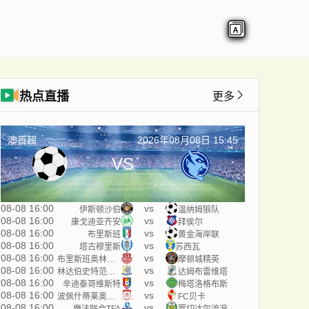
热点直播
更多
澳首超
2026年08月08日 15:45
VS
08-08 16:00
vs
伊斯顿沙伯
温纳姆狼队
08-08 16:00
vs
康戈迪亚齐安
拜侯尔
08-08 16:00
vs
布里斯班
黄金海岸联
08-08 16:00
vs
塔古穆里斯
苏西瓦
08-08 16:00
vs
布里斯班奥林匹克
摩顿城精英
08-08 16:00
vs
林达伯史特范斯提
达姆布雷维塔
08-08 16:00
vs
辛迪泰哥维斯特
梅塔洛格布斯
08-08 16:00
vs
波佩什蒂莱奥代尼
FC贝卡
08-08 16:00
vs
魔法联合TFA
罗切达尔流浪