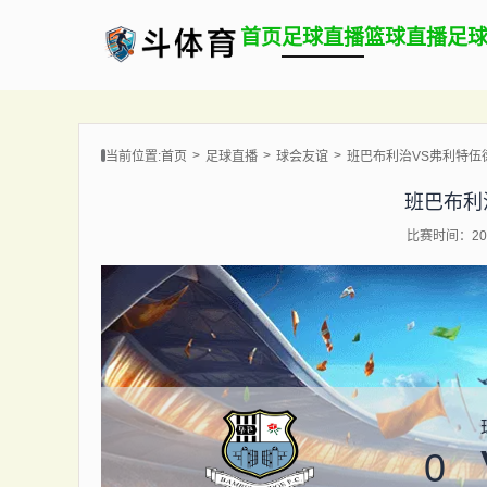
首页
足球直播
篮球直播
足
当前位置:
首页
足球直播
球会友谊
班巴布利治VS弗利特伍
班巴布利
比赛时间：202
0