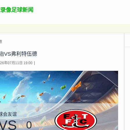
球录像
足球新闻
德
治VS弗利特伍德
6年07月11日 19:00
球会友谊
VS
0