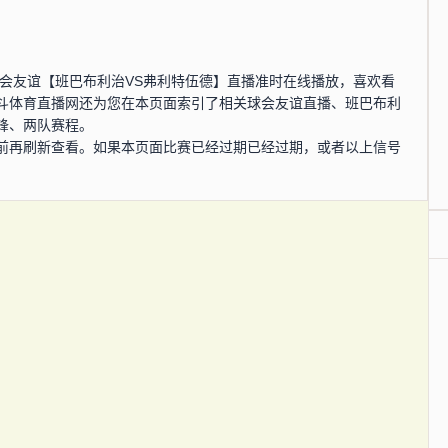
0分，球会友谊【班巴布利治VS弗利特伍德】直播准时在线播放，喜欢看
斗体育直播网还为您在本页面索引了相关球会友谊直播、班巴布利
锋、两队赛程。
前再刷新查看。如果本页面比赛已经过期已经过期，或者以上信号