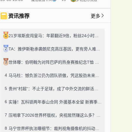
资讯推荐
更多
1
21岁埃斯皮闯皇马：年薪翻近9倍，粉丝24小时飙14万！
2
TA：雅伊斯勒承袭朗尼克高压基因，更有旁人难及的变通之道
3
世体曝：伯明翰为对阵巴萨的热身赛推纪念T恤 成人款18镑一件
4
马马杜：憾负浙江仍为团队骄傲，凭这股劲未来定有更多好结果
5
贵州“村超”：不止于足球，成了中外交流的鲜活纽带
6
实锤！瓦科锁两年泰山合同 外援基本全留 新赛季冲冠有底气
7
压哨拿下2026世界杯版权，央视居然赚这么多？盈利或达50-60亿！
8
马宁世界杯执法曝细节：裁判视角摄像机的抖动，靠中国技术搞定