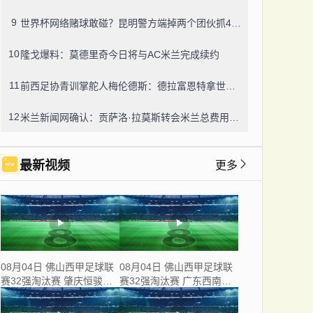
9
世界杯网络赌球敢碰？昆明警方端掉两个团伙抓42人，涉案流水超三千万
10
隆戈爆料：莫德里奇今日将与AC米兰完成续约
11
前西足协青训掌舵人梅伦德斯：德拉富恩特拿世界杯我不意外，他的上限没人说得清
12
米兰新闻网确认：贡萨洛·拉莫斯转会米兰总费用8000万欧，创队史转会纪录
最新视频
更多
08月04日 佛山西甲足球联
08月04日 佛山西甲足球联
赛32强淘汰赛 肇庆恒骏成
赛32强淘汰赛 广东西南建
VS 三七互娱 全场录像
设 VS 香港圣徒 全场录像