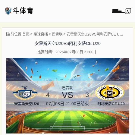
页
当前位置:
首页
足球直播
巴青联
安霍斯天空U20VS阿利安萨CE U20
直播
安霍斯天空U20VS阿利安萨CE U20
直播
比赛时间：2026年07月08日 21:00
录像
新闻
巴青联
VS
4
3
07月08日 21:00
已结束
安霍斯天空U20
阿利安萨CE U20