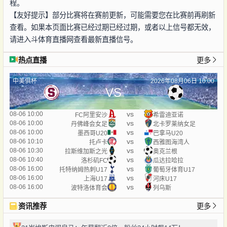
程。
【友好提示】部分比赛将在赛前更新，可能需要您在比赛前再刷新
查看。如果本页面比赛已经过期已经过期，或者以上信号都无效，
请进入斗体育直播网查看最新直播信号。
热点直播
更多
中美俱杯
2026年08月06日 10:00
VS
vs
08-06 10:00
FC阿里安沙
希雷迪亚诺
vs
08-06 10:00
丹佛峰会女足
北卡罗莱纳女足
vs
08-06 10:00
墨西哥U20
巴拿马U20
vs
08-06 10:10
托卢卡
西雅图海湾人
vs
08-06 10:30
拉斯维加斯之光
奥克兰根
vs
08-06 10:40
洛杉矶FC
瓜达拉哈拉
vs
08-06 16:00
托特纳姆热刺U17
葡萄牙体育U17
vs
08-06 16:00
上海U17
河床U17
vs
08-06 16:00
波特洛体育会
列乌斯
资讯推荐
更多