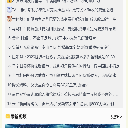
1
21岁埃斯皮闯皇马：年薪翻近9倍，粉丝24小时飙14万！
2
TA：雅伊斯勒承袭朗尼克高压基因，更有旁人难及的变通之道
3
世体曝：伯明翰为对阵巴萨的热身赛推纪念T恤 成人款18镑一件
4
马马杜：憾负浙江仍为团队骄傲，凭这股劲未来定有更多好结果
5
贵州“村超”：不止于足球，成了中外交流的鲜活纽带
6
实锤！瓦科锁两年泰山合同 外援基本全留 新赛季冲冠有底气
7
压哨拿下2026世界杯版权，央视居然赚这么多？盈利或达50-60亿！
8
马宁世界杯执法曝细节：裁判视角摄像机的抖动，靠中国技术搞定
9
世界杯网络赌球敢碰？昆明警方端掉两个团伙抓42人，涉案流水超三千万
10
隆戈爆料：莫德里奇今日将与AC米兰完成续约
11
前西足协青训掌舵人梅伦德斯：德拉富恩特拿世界杯我不意外，他的上限没人说得清
12
米兰新闻网确认：贡萨洛·拉莫斯转会米兰总费用8000万欧，创队史转会纪录
最新视频
更多