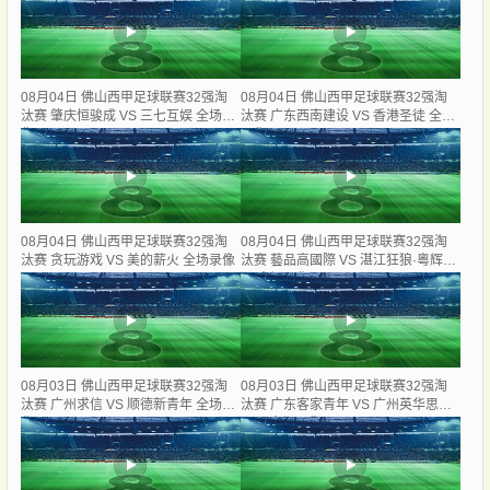
08月04日 佛山西甲足球联赛32强淘
08月04日 佛山西甲足球联赛32强淘
汰赛 肇庆恒骏成 VS 三七互娱 全场录
汰赛 广东西南建设 VS 香港圣徒 全场
像
录像
08月04日 佛山西甲足球联赛32强淘
08月04日 佛山西甲足球联赛32强淘
汰赛 贪玩游戏 VS 美的薪火 全场录像
汰赛 藝品高國際 VS 湛江狂狼·粵辉能
源 全场录像
08月03日 佛山西甲足球联赛32强淘
08月03日 佛山西甲足球联赛32强淘
汰赛 广州求信 VS 顺德新青年 全场录
汰赛 广东客家青年 VS 广州英华思力
像
U17 全场录像