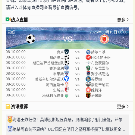
查看。如果本页面比赛已经过期已经过期，或者以上信号都无效，
请进入斗体育直播网查看最新直播信号。
热点直播
更多
爱超
2026年08月10日 00:00
VS
vs
08-10 00:00
奥卢
赫尔辛基
vs
08-10 00:00
胡萨维克
HK科帕沃格
vs
08-10 00:00
斯巴达萨普斯堡B队
布鲁蒙德尔
vs
08-10 00:00
查洛摩利
卢多戈雷茨
vs
08-10 00:00
韦莱斯
列宁格勒达
vs
08-10 00:00
莫斯科切尔塔诺沃
穆罗姆
vs
08-10 00:00
阿西里斯卡
索伦蒂纳联
vs
08-10 00:00
史域夫
维特泽
vs
08-10 00:00
塔林利瓦迪亚
诺米联
资讯推荐
更多
1
海港王炸归位！英博没斯坦丘真悬，贝维斯除了射门全能，萨尔瓦多太对味
2
绝杀阿森纳不算啥？U17国足在明日之星冠军杯攒了比赢球更金的成长