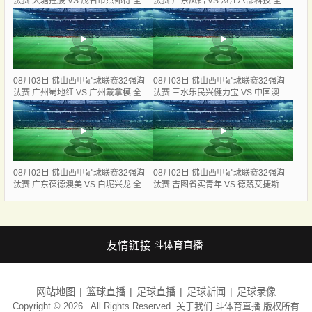
汰赛 大塘控股 VS 茂名市点都得 全场
汰赛 广东凤铝 VS 湛江八部科技 全场
录像
录像
08月03日 佛山西甲足球联赛32强淘
08月03日 佛山西甲足球联赛32强淘
汰赛 广州蜀地红 VS 广州戴拿模 全场
汰赛 三水乐民兴健力宝 VS 中国澳门
录像
澳科精英 全场录像
08月02日 佛山西甲足球联赛32强淘
08月02日 佛山西甲足球联赛32强淘
汰赛 广东葆德澳美 VS 白坭兴龙 全场
汰赛 吉图省实青年 VS 德兢艾捷斯 全
录像
场录像
友情链接
斗体育直播
网站地图
篮球直播
足球直播
足球新闻
足球录像
Copyright © 2026 . All Rights Reserved. 关于我们
斗体育直播
版权所有