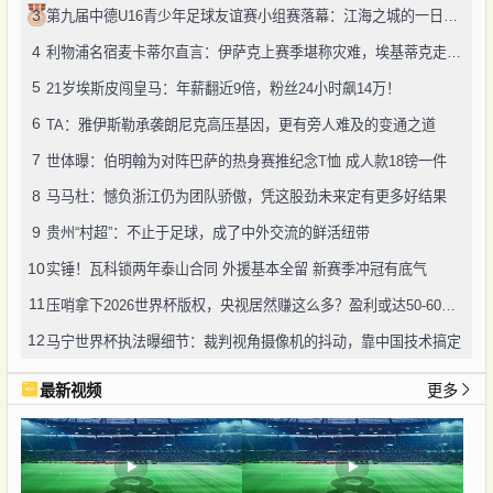
3
第九届中德U16青少年足球友谊赛小组赛落幕：江海之城的一日绿茵鏖战
4
利物浦名宿麦卡蒂尔直言：伊萨克上赛季堪称灾难，埃基蒂克走红挫伤其自尊
5
21岁埃斯皮闯皇马：年薪翻近9倍，粉丝24小时飙14万！
6
TA：雅伊斯勒承袭朗尼克高压基因，更有旁人难及的变通之道
7
世体曝：伯明翰为对阵巴萨的热身赛推纪念T恤 成人款18镑一件
8
马马杜：憾负浙江仍为团队骄傲，凭这股劲未来定有更多好结果
9
贵州“村超”：不止于足球，成了中外交流的鲜活纽带
10
实锤！瓦科锁两年泰山合同 外援基本全留 新赛季冲冠有底气
11
压哨拿下2026世界杯版权，央视居然赚这么多？盈利或达50-60亿！
12
马宁世界杯执法曝细节：裁判视角摄像机的抖动，靠中国技术搞定
最新视频
更多