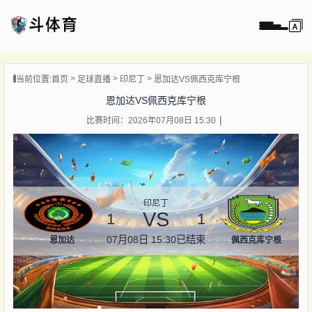
页
当前位置:
首页
足球直播
印尼丁
恩加达VS佩西克库宁根
直播
恩加达VS佩西克库宁根
直播
比赛时间：2026年07月08日 15:30
录像
新闻
印尼丁
VS
1
1
07月08日 15:30
已结束
恩加达
佩西克库宁根