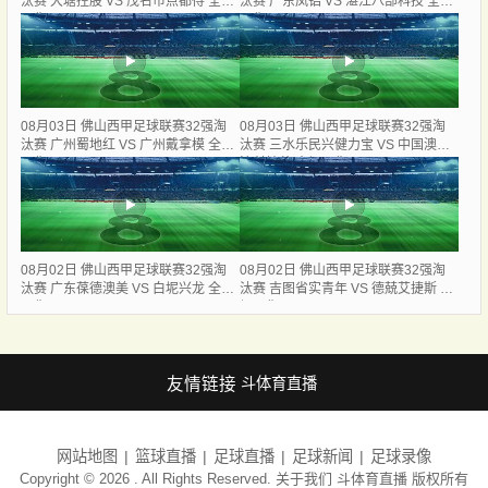
汰赛 大塘控股 VS 茂名市点都得 全场
汰赛 广东凤铝 VS 湛江八部科技 全场
录像
录像
08月03日 佛山西甲足球联赛32强淘
08月03日 佛山西甲足球联赛32强淘
汰赛 广州蜀地红 VS 广州戴拿模 全场
汰赛 三水乐民兴健力宝 VS 中国澳门
录像
澳科精英 全场录像
08月02日 佛山西甲足球联赛32强淘
08月02日 佛山西甲足球联赛32强淘
汰赛 广东葆德澳美 VS 白坭兴龙 全场
汰赛 吉图省实青年 VS 德兢艾捷斯 全
录像
场录像
友情链接
斗体育直播
网站地图
篮球直播
足球直播
足球新闻
足球录像
Copyright © 2026 . All Rights Reserved. 关于我们
斗体育直播
版权所有