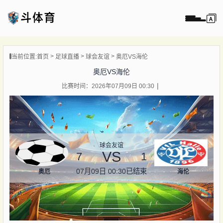
页
当前位置:
首页
足球直播
球会友谊
奥厄VS海伦
直播
奥厄VS海伦
直播
比赛时间：2026年07月09日 00:30
录像
新闻
球会友谊
VS
7
1
07月09日 00:30
已结束
奥厄
海伦