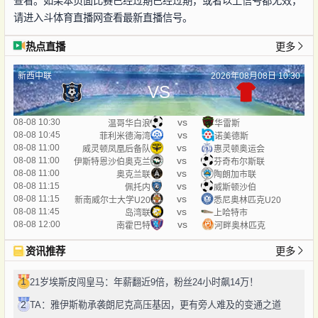
查看。如果本页面比赛已经过期已经过期，或者以上信号都无效，
请进入斗体育直播网查看最新直播信号。
热点直播
更多
新西中联
2026年08月08日 10:30
VS
vs
08-08 10:30
温哥华白浪
华雷斯
vs
08-08 10:45
菲利米德海湾
诺美德斯
vs
08-08 11:00
威灵顿凤凰后备队
惠灵顿奥运会
vs
08-08 11:00
伊斯特恩沙伯奥克兰
芬奇布尔斯联
vs
08-08 11:00
奥克兰联
陶朗加市联
vs
08-08 11:15
佩托内
威斯顿沙伯
vs
08-08 11:15
新南威尔士大学U20
悉尼奥林匹克U20
vs
08-08 11:45
岛湾联
上哈特市
vs
08-08 12:00
南霍巴特
河畔奥林匹克
资讯推荐
更多
1
21岁埃斯皮闯皇马：年薪翻近9倍，粉丝24小时飙14万！
2
TA：雅伊斯勒承袭朗尼克高压基因，更有旁人难及的变通之道