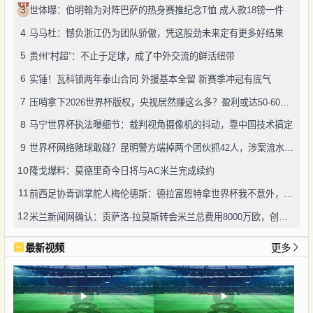
3
世体曝：伯明翰为对阵巴萨的热身赛推纪念T恤 成人款18镑一件
4
马马杜：憾负浙江仍为团队骄傲，凭这股劲未来定有更多好结果
5
贵州“村超”：不止于足球，成了中外交流的鲜活纽带
6
实锤！瓦科锁两年泰山合同 外援基本全留 新赛季冲冠有底气
7
压哨拿下2026世界杯版权，央视居然赚这么多？盈利或达50-60亿！
8
马宁世界杯执法曝细节：裁判视角摄像机的抖动，靠中国技术搞定
9
世界杯网络赌球敢碰？昆明警方端掉两个团伙抓42人，涉案流水超三千万
10
隆戈爆料：莫德里奇今日将与AC米兰完成续约
11
前西足协青训掌舵人梅伦德斯：德拉富恩特拿世界杯我不意外，他的上限没人说得清
12
米兰新闻网确认：贡萨洛·拉莫斯转会米兰总费用8000万欧，创队史转会纪录
最新视频
更多