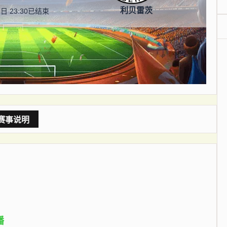
利贝雷茨
日 23:30
已结束
赛事说明
播