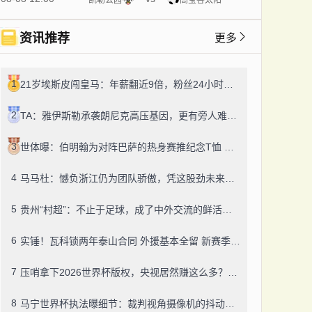
资讯推荐
更多
1
21岁埃斯皮闯皇马：年薪翻近9倍，粉丝24小时飙14万！
2
TA：雅伊斯勒承袭朗尼克高压基因，更有旁人难及的变通之道
3
世体曝：伯明翰为对阵巴萨的热身赛推纪念T恤 成人款18镑一件
4
马马杜：憾负浙江仍为团队骄傲，凭这股劲未来定有更多好结果
5
贵州“村超”：不止于足球，成了中外交流的鲜活纽带
6
实锤！瓦科锁两年泰山合同 外援基本全留 新赛季冲冠有底气
7
压哨拿下2026世界杯版权，央视居然赚这么多？盈利或达50-60亿！
8
马宁世界杯执法曝细节：裁判视角摄像机的抖动，靠中国技术搞定