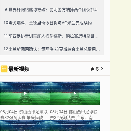
9
世界杯网络赌球敢碰？昆明警方端掉两个团伙抓42人，涉案流水超三千万
10
隆戈爆料：莫德里奇今日将与AC米兰完成续约
11
前西足协青训掌舵人梅伦德斯：德拉富恩特拿世界杯我不意外，他的上限没人说得清
12
米兰新闻网确认：贡萨洛·拉莫斯转会米兰总费用8000万欧，创队史转会纪录
最新视频
更多
08月04日 佛山西甲足球联
08月04日 佛山西甲足球联
赛32强淘汰赛 肇庆恒骏成
赛32强淘汰赛 广东西南建
VS 三七互娱 全场录像
设 VS 香港圣徒 全场录像