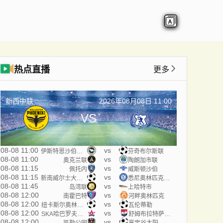
热点直播
更多
新西中联
2026年08月08日 11:00
VS
08-08 11:00
vs
伊斯特恩沙伯奥克兰
芬奇布尔斯联
08-08 11:00
vs
奥克兰联
陶朗加市联
08-08 11:15
vs
佩托内
威斯顿沙伯
08-08 11:15
vs
新南威尔士大学U20
悉尼奥林匹克U20
08-08 11:45
vs
岛湾联
上哈特市
08-08 12:00
vs
南霍巴特
河畔奥林匹克
08-08 12:00
vs
纽卡斯尔奥林匹克
瓦伦蒂勒
08-08 12:00
vs
SKA哈巴罗夫斯克B队
舒姆布拉特萨兰斯克
08-08 12:00
vs
凯勒公园
高宝谷太阳